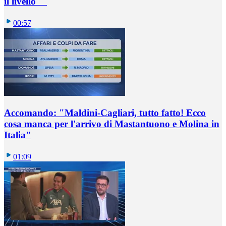
il livello""
00:57
Accomando: "Maldini-Cagliari, tutto fatto! Ecco
cosa manca per l'arrivo di Mastantuono e Molina in
Italia"
01:09