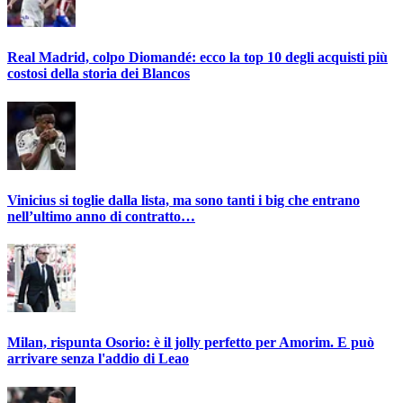
Real Madrid, colpo Diomandé: ecco la top 10 degli acquisti più
costosi della storia dei Blancos
Vinicius si toglie dalla lista, ma sono tanti i big che entrano
nell’ultimo anno di contratto…
Milan, rispunta Osorio: è il jolly perfetto per Amorim. E può
arrivare senza l'addio di Leao