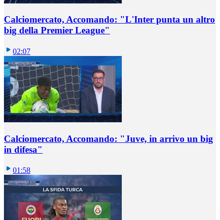
Calciomercato, Accomando: "L'Inter punta un altro
big della Premier League"
02:07
Calciomercato, Accomando: "Juve, in arrivo un big
in difesa"
01:58