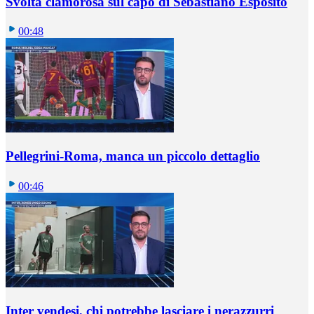
Svolta clamorosa sul capo di Sebastiano Esposito
00:48
Pellegrini-Roma, manca un piccolo dettaglio
00:46
Inter vendesi, chi potrebbe lasciare i nerazzurri