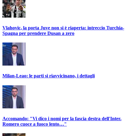
Vlahovic, la porta Juve non si è riaperta: intreccio Turchia-
Spagna per prendere Dusan a zero
Milan-Leao: le parti si riavvicinano, i dettagli
Accomando: "Vi dico i nomi per la fascia destra dell'Inter.
Romero cuoce a fuoco lento…"