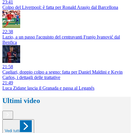
23:41
Colpo del Liverpool: è fatta per Ronald Araujo dal Barcellona
22:38
Lazio, a un passo l'acquisto del centravanti Franjo Ivanović dal
Benfica
21:58
Cagliari, doppio colpo a segno: fatta per Daniel Maldini e Kevin
Carlos, i dettagli delle trattative
21:49
Luca Zidane lascia il Granada e passa al Leganés
Ultimi video
Vedi tutti