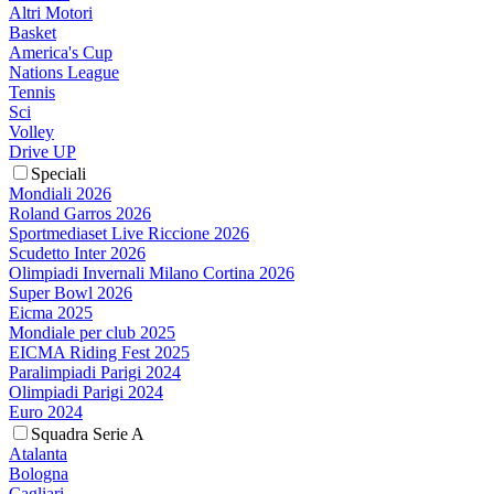
Altri Motori
Basket
America's Cup
Nations League
Tennis
Sci
Volley
Drive UP
Speciali
Mondiali 2026
Roland Garros 2026
Sportmediaset Live Riccione 2026
Scudetto Inter 2026
Olimpiadi Invernali Milano Cortina 2026
Super Bowl 2026
Eicma 2025
Mondiale per club 2025
EICMA Riding Fest 2025
Paralimpiadi Parigi 2024
Olimpiadi Parigi 2024
Euro 2024
Squadra Serie A
Atalanta
Bologna
Cagliari