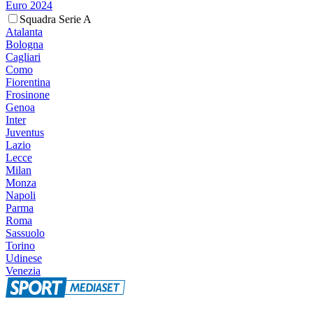
Euro 2024
Squadra Serie A
Atalanta
Bologna
Cagliari
Como
Fiorentina
Frosinone
Genoa
Inter
Juventus
Lazio
Lecce
Milan
Monza
Napoli
Parma
Roma
Sassuolo
Torino
Udinese
Venezia