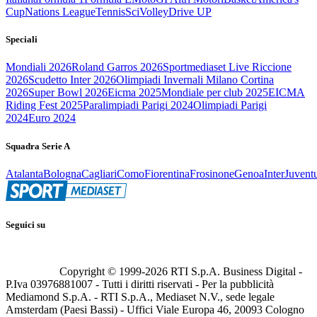
Cup
Nations League
Tennis
Sci
Volley
Drive UP
Speciali
Mondiali 2026
Roland Garros 2026
Sportmediaset Live Riccione
2026
Scudetto Inter 2026
Olimpiadi Invernali Milano Cortina
2026
Super Bowl 2026
Eicma 2025
Mondiale per club 2025
EICMA
Riding Fest 2025
Paralimpiadi Parigi 2024
Olimpiadi Parigi
2024
Euro 2024
Squadra Serie A
Atalanta
Bologna
Cagliari
Como
Fiorentina
Frosinone
Genoa
Inter
Juvent
Seguici su
Copyright © 1999-
2026
RTI S.p.A. Business Digital -
P.Iva 03976881007 - Tutti i diritti riservati - Per la pubblicità
Mediamond S.p.A. - RTI S.p.A., Mediaset N.V., sede legale
Amsterdam (Paesi Bassi) - Uffici Viale Europa 46, 20093 Cologno