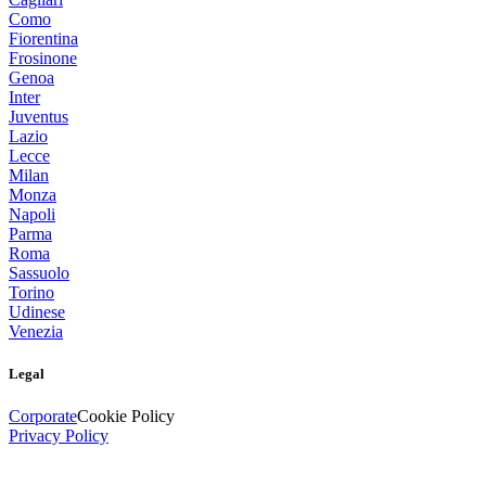
Como
Fiorentina
Frosinone
Genoa
Inter
Juventus
Lazio
Lecce
Milan
Monza
Napoli
Parma
Roma
Sassuolo
Torino
Udinese
Venezia
Legal
Corporate
Cookie Policy
Privacy Policy