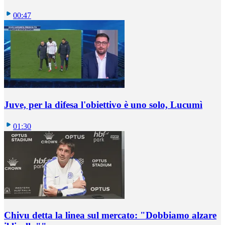
00:47
Juve, per la difesa l'obiettivo è uno solo, Lucumì
01:30
Chivu detta la linea sul mercato: "Dobbiamo alzare