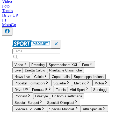
Video
Foto
Tennis
Drive UP
F1
MotoGp
Video
Pressing
Sportmediaset XXL
Foto
Live
Diretta Calcio
Risultati e Classifiche
News Live
Calcio
Coppa Italia
Supercoppa Italiana
Probabili Formazioni
Squadre
Mercato
Motori
Drive UP
Formula E
Tennis
Altri Sport
Sondaggi
Podcast
Lifestyle
Un libro a settimana
Speciali Europei
Speciali Olimpiadi
Speciale Scudetti
Speciali Mondiali
Altri Speciali