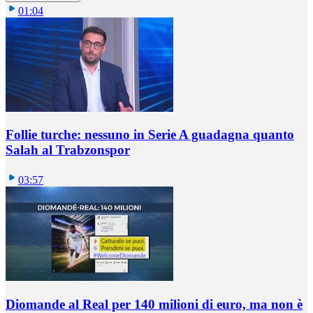
01:04
Follie turche: nessuno in Serie A guadagna quanto
Salah al Trabzonspor
03:57
Diomande al Real per 140 milioni di euro, ma non è