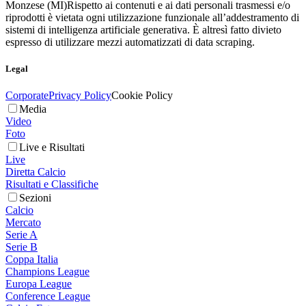
Monzese (MI)
Rispetto ai contenuti e ai dati personali trasmessi e/o
riprodotti è vietata ogni utilizzazione funzionale all’addestramento di
sistemi di intelligenza artificiale generativa. È altresì fatto divieto
espresso di utilizzare mezzi automatizzati di data scraping.
Legal
Corporate
Privacy Policy
Cookie Policy
Media
Video
Foto
Live e Risultati
Live
Diretta Calcio
Risultati e Classifiche
Sezioni
Calcio
Mercato
Serie A
Serie B
Coppa Italia
Champions League
Europa League
Conference League