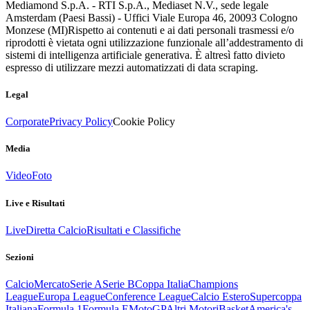
Mediamond S.p.A. - RTI S.p.A., Mediaset N.V., sede legale
Amsterdam (Paesi Bassi) - Uffici Viale Europa 46, 20093 Cologno
Monzese (MI)
Rispetto ai contenuti e ai dati personali trasmessi e/o
riprodotti è vietata ogni utilizzazione funzionale all’addestramento di
sistemi di intelligenza artificiale generativa. È altresì fatto divieto
espresso di utilizzare mezzi automatizzati di data scraping.
Legal
Corporate
Privacy Policy
Cookie Policy
Media
Video
Foto
Live e Risultati
Live
Diretta Calcio
Risultati e Classifiche
Sezioni
Calcio
Mercato
Serie A
Serie B
Coppa Italia
Champions
League
Europa League
Conference League
Calcio Estero
Supercoppa
Italiana
Formula 1
Formula E
MotoGP
Altri Motori
Basket
America's