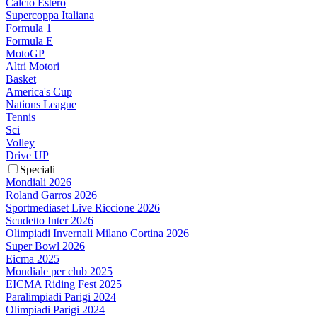
Calcio Estero
Supercoppa Italiana
Formula 1
Formula E
MotoGP
Altri Motori
Basket
America's Cup
Nations League
Tennis
Sci
Volley
Drive UP
Speciali
Mondiali 2026
Roland Garros 2026
Sportmediaset Live Riccione 2026
Scudetto Inter 2026
Olimpiadi Invernali Milano Cortina 2026
Super Bowl 2026
Eicma 2025
Mondiale per club 2025
EICMA Riding Fest 2025
Paralimpiadi Parigi 2024
Olimpiadi Parigi 2024