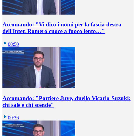
Accomando: "Vi dico i nomi per la fascia destra
dell'Inter. Romero cuoce a fuoco lento…"
00:50
Accomando: "Portiere Juve, duello Vicario-Suzuki:
chi sale e chi scende"
00:36