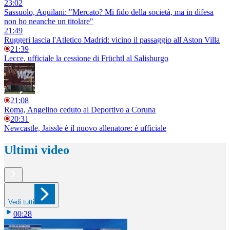
23:02
Sassuolo, Aquilani: "Mercato? Mi fido della società, ma in difesa
non ho neanche un titolare"
21:49
Ruggeri lascia l'Atletico Madrid: vicino il passaggio all'Aston Villa
21:39
Lecce, ufficiale la cessione di Früchtl al Salisburgo
21:08
Roma, Angelino ceduto al Deportivo a Coruna
20:31
Newcastle, Jaissle è il nuovo allenatore: è ufficiale
Ultimi video
Vedi tutti
00:28