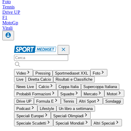
Foto
Tennis
Drive UP
F1
MotoGp
Virali
Video
Pressing
Sportmediaset XXL
Foto
Live
Diretta Calcio
Risultati e Classifiche
News Live
Calcio
Coppa Italia
Supercoppa Italiana
Probabili Formazioni
Squadre
Mercato
Motori
Drive UP
Formula E
Tennis
Altri Sport
Sondaggi
Podcast
Lifestyle
Un libro a settimana
Speciali Europei
Speciali Olimpiadi
Speciale Scudetti
Speciali Mondiali
Altri Speciali