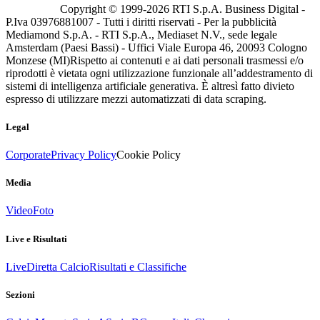
Copyright © 1999-
2026
RTI S.p.A. Business Digital -
P.Iva 03976881007 - Tutti i diritti riservati - Per la pubblicità
Mediamond S.p.A. - RTI S.p.A., Mediaset N.V., sede legale
Amsterdam (Paesi Bassi) - Uffici Viale Europa 46, 20093 Cologno
Monzese (MI)
Rispetto ai contenuti e ai dati personali trasmessi e/o
riprodotti è vietata ogni utilizzazione funzionale all’addestramento di
sistemi di intelligenza artificiale generativa. È altresì fatto divieto
espresso di utilizzare mezzi automatizzati di data scraping.
Legal
Corporate
Privacy Policy
Cookie Policy
Media
Video
Foto
Live e Risultati
Live
Diretta Calcio
Risultati e Classifiche
Sezioni