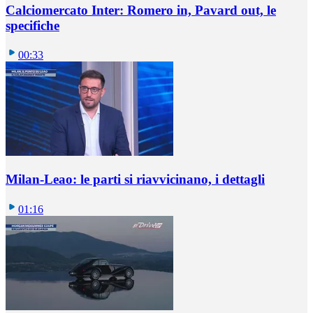
Calciomercato Inter: Romero in, Pavard out, le
specifiche
00:33
Milan-Leao: le parti si riavvicinano, i dettagli
01:16