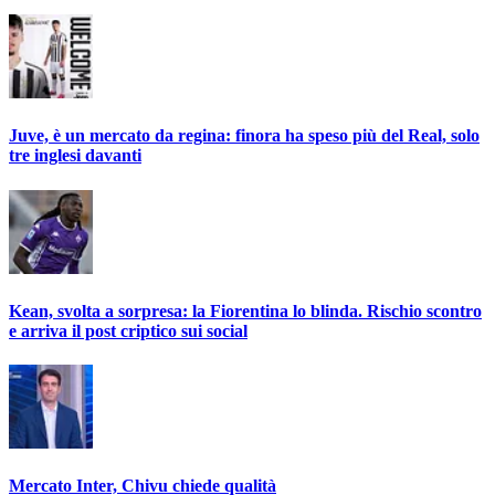
Juve, è un mercato da regina: finora ha speso più del Real, solo
tre inglesi davanti
Kean, svolta a sorpresa: la Fiorentina lo blinda. Rischio scontro
e arriva il post criptico sui social
Mercato Inter, Chivu chiede qualità