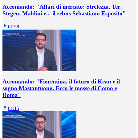
Accomando: "Affari di mercato: Strefezza, Ter
Stegen, Maldini e... il rebus Sebastiano Esposito"
01:58
Accomando: "Fiorentina, il futuro di Kean e il
sogno Mastantuono. Ecco le mosse di Como e
Roma"
01:15