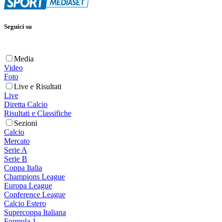
Seguici su
Media
Video
Foto
Live e Risultati
Live
Diretta Calcio
Risultati e Classifiche
Sezioni
Calcio
Mercato
Serie A
Serie B
Coppa Italia
Champions League
Europa League
Conference League
Calcio Estero
Supercoppa Italiana
Formula 1