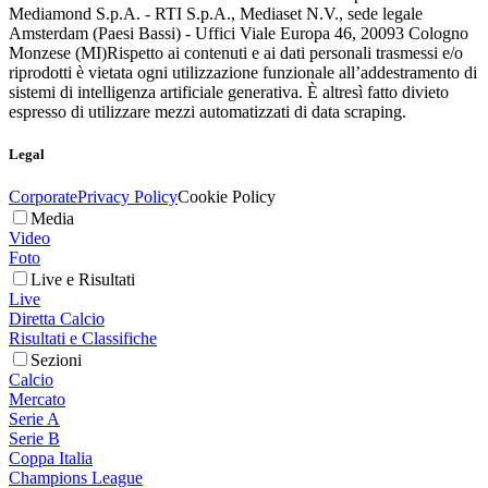
Mediamond S.p.A. - RTI S.p.A., Mediaset N.V., sede legale
Amsterdam (Paesi Bassi) - Uffici Viale Europa 46, 20093 Cologno
Monzese (MI)
Rispetto ai contenuti e ai dati personali trasmessi e/o
riprodotti è vietata ogni utilizzazione funzionale all’addestramento di
sistemi di intelligenza artificiale generativa. È altresì fatto divieto
espresso di utilizzare mezzi automatizzati di data scraping.
Legal
Corporate
Privacy Policy
Cookie Policy
Media
Video
Foto
Live e Risultati
Live
Diretta Calcio
Risultati e Classifiche
Sezioni
Calcio
Mercato
Serie A
Serie B
Coppa Italia
Champions League