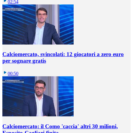
02:54
Calciomercato, svincolati: 12 giocatori a zero euro
per sognare gratis
00:50
Calciomercato: il Como 'caccia' altri 30 milioni,
Esposito-Cagliari finita