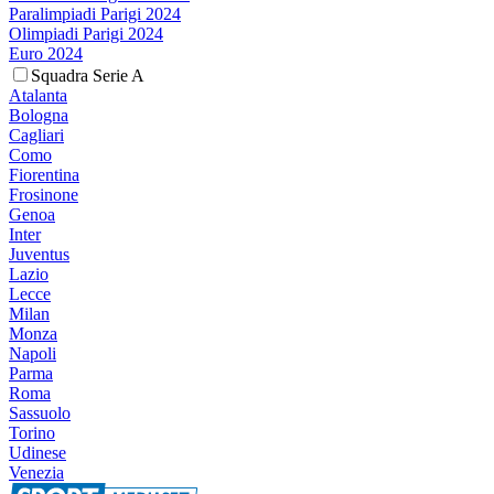
Paralimpiadi Parigi 2024
Olimpiadi Parigi 2024
Euro 2024
Squadra Serie A
Atalanta
Bologna
Cagliari
Como
Fiorentina
Frosinone
Genoa
Inter
Juventus
Lazio
Lecce
Milan
Monza
Napoli
Parma
Roma
Sassuolo
Torino
Udinese
Venezia