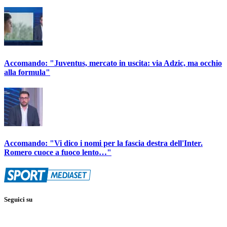
Accomando: "Juventus, mercato in uscita: via Adzic, ma occhio
alla formula"
Accomando: "Vi dico i nomi per la fascia destra dell'Inter.
Romero cuoce a fuoco lento…"
Seguici su