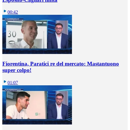
00:42
Fiorentina, Paratici re del mercato: Mastantuono
super colpo!
01:07