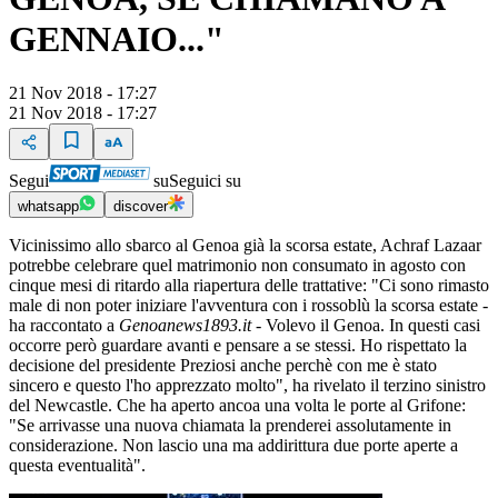
GENNAIO..."
21 Nov 2018 - 17:27
21 Nov 2018 - 17:27
Segui
su
Seguici su
whatsapp
discover
Vicinissimo allo sbarco al Genoa già la scorsa estate, Achraf Lazaar
potrebbe celebrare quel matrimonio non consumato in agosto con
cinque mesi di ritardo alla riapertura delle trattative: "Ci sono rimasto
male di non poter iniziare l'avventura con i rossoblù la scorsa estate -
ha raccontato a
Genoanews1893.it
- Volevo il Genoa. In questi casi
occorre però guardare avanti e pensare a se stessi. Ho rispettato la
decisione del presidente Preziosi anche perchè con me è stato
sincero e questo l'ho apprezzato molto", ha rivelato il terzino sinistro
del Newcastle. Che ha aperto ancoa una volta le porte al Grifone:
"Se arrivasse una nuova chiamata la prenderei assolutamente in
considerazione. Non lascio una ma addirittura due porte aperte a
questa eventualità".