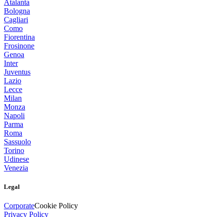
Atalanta
Bologna
Cagliari
Como
Fiorentina
Frosinone
Genoa
Inter
Juventus
Lazio
Lecce
Milan
Monza
Napoli
Parma
Roma
Sassuolo
Torino
Udinese
Venezia
Legal
Corporate
Cookie Policy
Privacy Policy