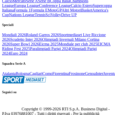
Calcio
Mercato
Serie A
Serie B
Coppa Italia
Champions
League
Europa League
Conference League
Calcio Estero
Supercoppa
Italiana
Formula 1
Formula E
MotoGP
Altri Motori
Basket
America's
Cup
Nations League
Tennis
Sci
Volley
Drive UP
Speciali
Mondiali 2026
Roland Garros 2026
Sportmediaset Live Riccione
2026
Scudetto Inter 2026
Olimpiadi Invernali Milano Cortina
2026
Super Bowl 2026
Eicma 2025
Mondiale per club 2025
EICMA
Riding Fest 2025
Paralimpiadi Parigi 2024
Olimpiadi Parigi
2024
Euro 2024
Squadra Serie A
Atalanta
Bologna
Cagliari
Como
Fiorentina
Frosinone
Genoa
Inter
Juvent
Seguici su
Copyright © 1999-
2026
RTI S.p.A. Business Digital -
P.Iva 03976881007 - Tutti i diritti riservati - Per la pubblicità