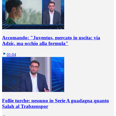
Accomando: "Juventus, mercato in uscita: via
Adzic, ma occhio alla formula"
01:04
Follie turche: nessuno in Serie A guadagna quanto
Salah al Trabzonspor