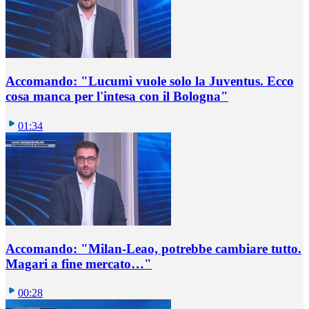
Accomando: "Lucumì vuole solo la Juventus. Ecco
cosa manca per l'intesa con il Bologna"
01:34
Accomando: "Milan-Leao, potrebbe cambiare tutto.
Magari a fine mercato…"
00:28