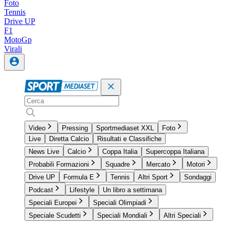
Foto
Tennis
Drive UP
F1
MotoGp
Virali
Video
Pressing
Sportmediaset XXL
Foto
Live
Diretta Calcio
Risultati e Classifiche
News Live
Calcio
Coppa Italia
Supercoppa Italiana
Probabili Formazioni
Squadre
Mercato
Motori
Drive UP
Formula E
Tennis
Altri Sport
Sondaggi
Podcast
Lifestyle
Un libro a settimana
Speciali Europei
Speciali Olimpiadi
Speciale Scudetti
Speciali Mondiali
Altri Speciali