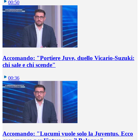
00:50
Accomando: "Portiere Juve, duello Vicario-Suzuki:
chi sale e chi scende"
00:36
Accomando: "Lucumì vuole solo la Juventus. Ecco