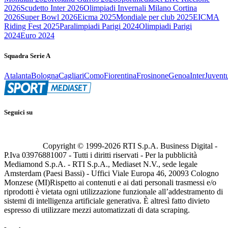
2026
Scudetto Inter 2026
Olimpiadi Invernali Milano Cortina
2026
Super Bowl 2026
Eicma 2025
Mondiale per club 2025
EICMA
Riding Fest 2025
Paralimpiadi Parigi 2024
Olimpiadi Parigi
2024
Euro 2024
Squadra Serie A
Atalanta
Bologna
Cagliari
Como
Fiorentina
Frosinone
Genoa
Inter
Juvent
Seguici su
Copyright © 1999-
2026
RTI S.p.A. Business Digital -
P.Iva 03976881007 - Tutti i diritti riservati - Per la pubblicità
Mediamond S.p.A. - RTI S.p.A., Mediaset N.V., sede legale
Amsterdam (Paesi Bassi) - Uffici Viale Europa 46, 20093 Cologno
Monzese (MI)
Rispetto ai contenuti e ai dati personali trasmessi e/o
riprodotti è vietata ogni utilizzazione funzionale all’addestramento di
sistemi di intelligenza artificiale generativa. È altresì fatto divieto
espresso di utilizzare mezzi automatizzati di data scraping.