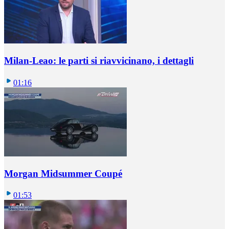
Milan-Leao: le parti si riavvicinano, i dettagli
01:16
Morgan Midsummer Coupé
01:53