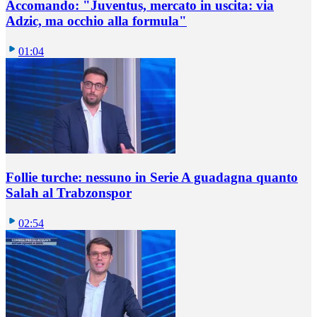
Accomando: "Juventus, mercato in uscita: via
Adzic, ma occhio alla formula"
01:04
Follie turche: nessuno in Serie A guadagna quanto
Salah al Trabzonspor
02:54