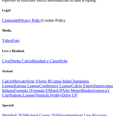
espresso di utilizzare mezzi automatizzati di data scraping.
Legal
Corporate
Privacy Policy
Cookie Policy
Media
Video
Foto
Live e Risultati
Live
Diretta Calcio
Risultati e Classifiche
Sezioni
Calcio
Mercato
Serie A
Serie B
Coppa Italia
Champions
League
Europa League
Conference League
Calcio Estero
Supercoppa
Italiana
Formula 1
Formula E
MotoGP
Altri Motori
Basket
America's
Cup
Nations League
Tennis
Sci
Volley
Drive UP
Speciali
Mondiali 2026
Roland Garros 2026
Sportmediaset Live Riccione