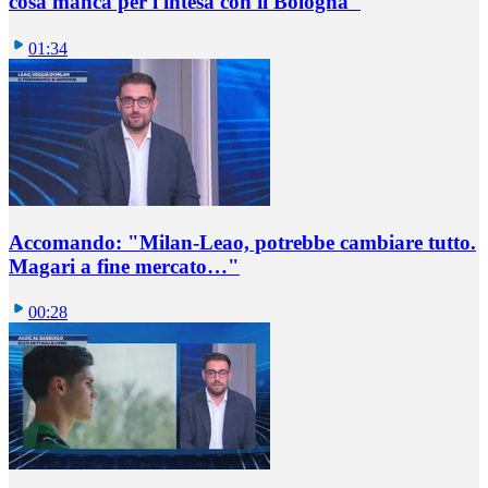
cosa manca per l'intesa con il Bologna"
01:34
Accomando: "Milan-Leao, potrebbe cambiare tutto.
Magari a fine mercato…"
00:28