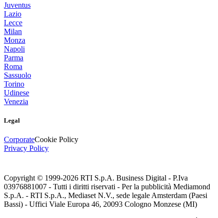
Juventus
Lazio
Lecce
Milan
Monza
Napoli
Parma
Roma
Sassuolo
Torino
Udinese
Venezia
Legal
Corporate
Cookie Policy
Privacy Policy
Copyright © 1999-
2026
RTI S.p.A. Business Digital - P.Iva
03976881007 - Tutti i diritti riservati - Per la pubblicità Mediamond
S.p.A. - RTI S.p.A., Mediaset N.V., sede legale Amsterdam (Paesi
Bassi) - Uffici Viale Europa 46, 20093 Cologno Monzese (MI)