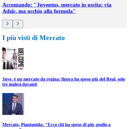
Accomando: "Juventus, mercato in uscita: via
Adzic, ma occhio alla formula"
I più visti di Mercato
Juve, è un mercato da regina: finora ha speso più del Real, solo
tre inglesi davanti
Mercato, Piantanida: "Ecco chi ha speso di più, podio a