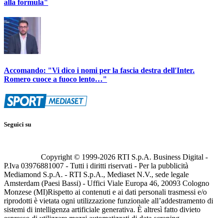
alla formula"
Accomando: "Vi dico i nomi per la fascia destra dell'Inter.
Romero cuoce a fuoco lento…"
Seguici su
Copyright © 1999-
2026
RTI S.p.A. Business Digital -
P.Iva 03976881007 - Tutti i diritti riservati - Per la pubblicità
Mediamond S.p.A. - RTI S.p.A., Mediaset N.V., sede legale
Amsterdam (Paesi Bassi) - Uffici Viale Europa 46, 20093 Cologno
Monzese (MI)
Rispetto ai contenuti e ai dati personali trasmessi e/o
riprodotti è vietata ogni utilizzazione funzionale all’addestramento di
sistemi di intelligenza artificiale generativa. È altresì fatto divieto