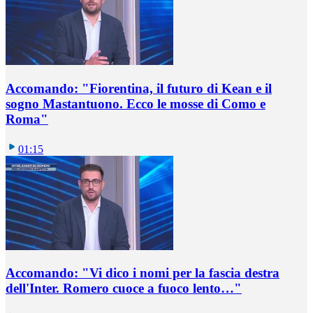
Accomando: "Fiorentina, il futuro di Kean e il
sogno Mastantuono. Ecco le mosse di Como e
Roma"
01:15
Accomando: "Vi dico i nomi per la fascia destra
dell'Inter. Romero cuoce a fuoco lento…"