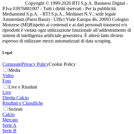
Copyright © 1999-
2026
RTI S.p.A. Business Digital -
P.Iva 03976881007 - Tutti i diritti riservati - Per la pubblicità
Mediamond S.p.A. - RTI S.p.A., Mediaset N.V., sede legale
Amsterdam (Paesi Bassi) - Uffici Viale Europa 46, 20093 Cologno
Monzese (MI)
Rispetto ai contenuti e ai dati personali trasmessi e/o
riprodotti è vietata ogni utilizzazione funzionale all’addestramento di
sistemi di intelligenza artificiale generativa. È altresì fatto divieto
espresso di utilizzare mezzi automatizzati di data scraping.
Legal
Corporate
Privacy Policy
Cookie Policy
Media
Video
Foto
Live e Risultati
Live
Diretta Calcio
Risultati e Classifiche
Sezioni
Calcio
Mercato
Serie A
Serie B