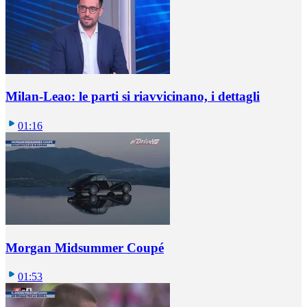
Milan-Leao: le parti si riavvicinano, i dettagli
01:16
Morgan Midsummer Coupé
01:53