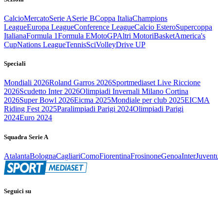
Calcio
Mercato
Serie A
Serie B
Coppa Italia
Champions
League
Europa League
Conference League
Calcio Estero
Supercoppa
Italiana
Formula 1
Formula E
MotoGP
Altri Motori
Basket
America's
Cup
Nations League
Tennis
Sci
Volley
Drive UP
Speciali
Mondiali 2026
Roland Garros 2026
Sportmediaset Live Riccione
2026
Scudetto Inter 2026
Olimpiadi Invernali Milano Cortina
2026
Super Bowl 2026
Eicma 2025
Mondiale per club 2025
EICMA
Riding Fest 2025
Paralimpiadi Parigi 2024
Olimpiadi Parigi
2024
Euro 2024
Squadra Serie A
Atalanta
Bologna
Cagliari
Como
Fiorentina
Frosinone
Genoa
Inter
Juvent
Seguici su