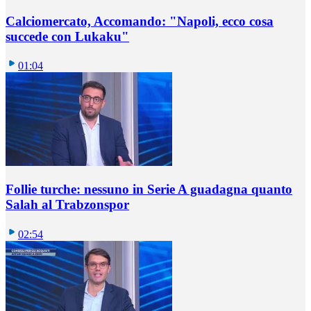
Calciomercato, Accomando: "Napoli, ecco cosa
succede con Lukaku"
01:04
Follie turche: nessuno in Serie A guadagna quanto
Salah al Trabzonspor
02:54