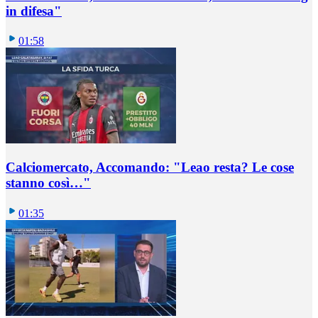
in difesa"
01:58
Calciomercato, Accomando: "Leao resta? Le cose
stanno così…"
01:35