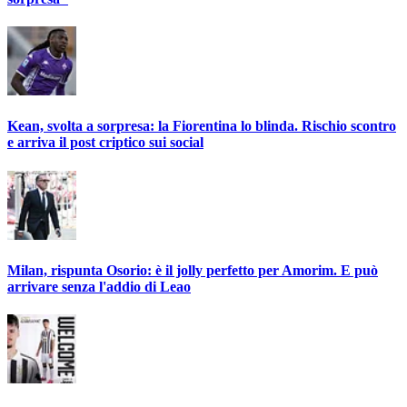
Kean, svolta a sorpresa: la Fiorentina lo blinda. Rischio scontro
e arriva il post criptico sui social
Milan, rispunta Osorio: è il jolly perfetto per Amorim. E può
arrivare senza l'addio di Leao