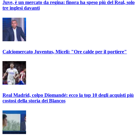
Juve, è un mercato da regina: finora ha speso più del Real, solo
tre inglesi davanti
Calciomercato Juventus, Miceli: "Ore calde per il portiere"
Real Madrid, colpo Diomandé: ecco la top 10 degli acquisti più
costosi della storia dei Blancos