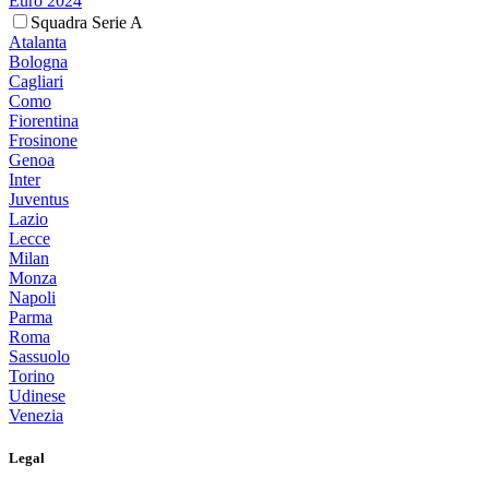
Euro 2024
Squadra Serie A
Atalanta
Bologna
Cagliari
Como
Fiorentina
Frosinone
Genoa
Inter
Juventus
Lazio
Lecce
Milan
Monza
Napoli
Parma
Roma
Sassuolo
Torino
Udinese
Venezia
Legal