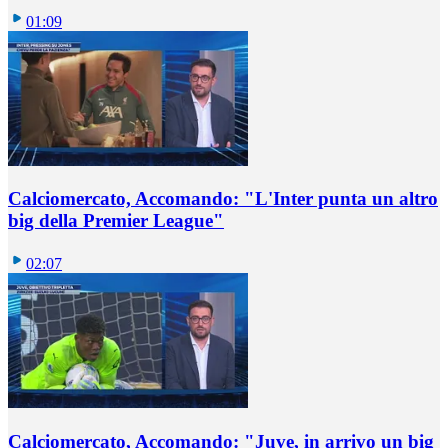
01:09
Calciomercato, Accomando: "L'Inter punta un altro
big della Premier League"
02:07
Calciomercato, Accomando: "Juve, in arrivo un big