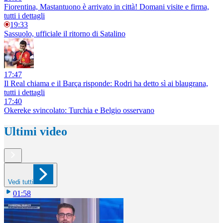
Fiorentina, Mastantuono è arrivato in città! Domani visite e firma,
tutti i dettagli
19:33
Sassuolo, ufficiale il ritorno di Satalino
17:47
Il Real chiama e il Barça risponde: Rodri ha detto sì ai blaugrana,
tutti i dettagli
17:40
Okereke svincolato: Turchia e Belgio osservano
Ultimi video
Vedi tutti
01:58