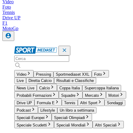
Video
Foto
Tennis
Drive UP
F1
MotoGp
Video
Pressing
Sportmediaset XXL
Foto
Live
Diretta Calcio
Risultati e Classifiche
News Live
Calcio
Coppa Italia
Supercoppa Italiana
Probabili Formazioni
Squadre
Mercato
Motori
Drive UP
Formula E
Tennis
Altri Sport
Sondaggi
Podcast
Lifestyle
Un libro a settimana
Speciali Europei
Speciali Olimpiadi
Speciale Scudetti
Speciali Mondiali
Altri Speciali