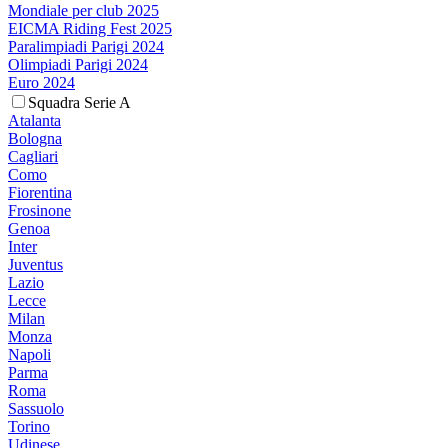
Mondiale per club 2025
EICMA Riding Fest 2025
Paralimpiadi Parigi 2024
Olimpiadi Parigi 2024
Euro 2024
Squadra Serie A
Atalanta
Bologna
Cagliari
Como
Fiorentina
Frosinone
Genoa
Inter
Juventus
Lazio
Lecce
Milan
Monza
Napoli
Parma
Roma
Sassuolo
Torino
Udinese