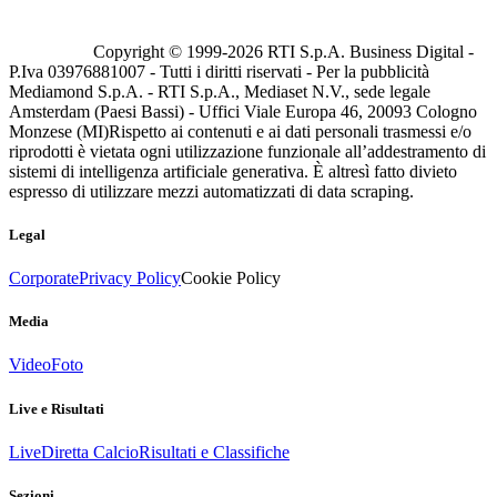
Copyright © 1999-
2026
RTI S.p.A. Business Digital -
P.Iva 03976881007 - Tutti i diritti riservati - Per la pubblicità
Mediamond S.p.A. - RTI S.p.A., Mediaset N.V., sede legale
Amsterdam (Paesi Bassi) - Uffici Viale Europa 46, 20093 Cologno
Monzese (MI)
Rispetto ai contenuti e ai dati personali trasmessi e/o
riprodotti è vietata ogni utilizzazione funzionale all’addestramento di
sistemi di intelligenza artificiale generativa. È altresì fatto divieto
espresso di utilizzare mezzi automatizzati di data scraping.
Legal
Corporate
Privacy Policy
Cookie Policy
Media
Video
Foto
Live e Risultati
Live
Diretta Calcio
Risultati e Classifiche
Sezioni