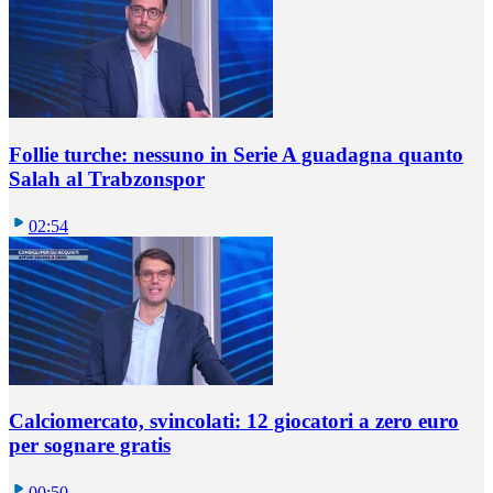
Follie turche: nessuno in Serie A guadagna quanto
Salah al Trabzonspor
02:54
Calciomercato, svincolati: 12 giocatori a zero euro
per sognare gratis
00:50