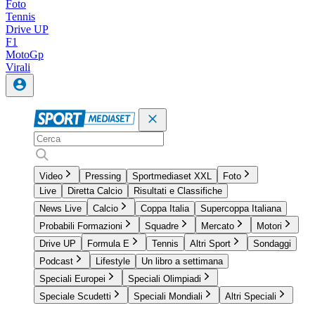
Foto
Tennis
Drive UP
F1
MotoGp
Virali
Video
Pressing
Sportmediaset XXL
Foto
Live
Diretta Calcio
Risultati e Classifiche
News Live
Calcio
Coppa Italia
Supercoppa Italiana
Probabili Formazioni
Squadre
Mercato
Motori
Drive UP
Formula E
Tennis
Altri Sport
Sondaggi
Podcast
Lifestyle
Un libro a settimana
Speciali Europei
Speciali Olimpiadi
Speciale Scudetti
Speciali Mondiali
Altri Speciali