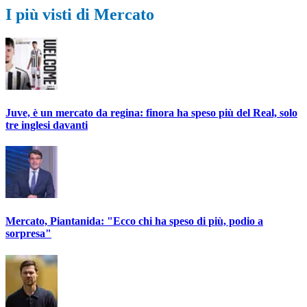
I più visti di Mercato
Juve, è un mercato da regina: finora ha speso più del Real, solo
tre inglesi davanti
Mercato, Piantanida: "Ecco chi ha speso di più, podio a
sorpresa"