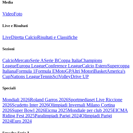
Media
Video
Foto
Live e Risultati
Live
Diretta Calcio
Risultati e Classifiche
Sezioni
Calcio
Mercato
Serie A
Serie B
Coppa Italia
Champions
League
Europa League
Conference League
Calcio Estero
Supercoppa
Italiana
Formula 1
Formula E
MotoGP
Altri Motori
Basket
America's
Cup
Nations League
Tennis
Sci
Volley
Drive UP
Speciali
Mondiali 2026
Roland Garros 2026
Sportmediaset Live Riccione
2026
Scudetto Inter 2026
Olimpiadi Invernali Milano Cortina
2026
Super Bowl 2026
Eicma 2025
Mondiale per club 2025
EICMA
Riding Fest 2025
Paralimpiadi Parigi 2024
Olimpiadi Parigi
2024
Euro 2024
Squadra Serie A