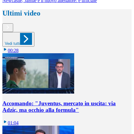
Newcastle, Jaissle è il nuovo allenatore: è ufficiale
Ultimi video
Vedi tutti
00:28
Accomando: "Juventus, mercato in uscita: via
Adzic, ma occhio alla formula"
01:04