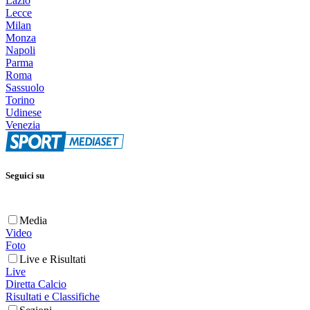
Lazio
Lecce
Milan
Monza
Napoli
Parma
Roma
Sassuolo
Torino
Udinese
Venezia
Seguici su
Media
Video
Foto
Live e Risultati
Live
Diretta Calcio
Risultati e Classifiche