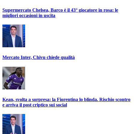
Supermercato Chelsea, Barco è il 43° giocatore in rosa: le
migliori occasioni in uscita
Mercato Inter, Chivu chiede qualità
Kean, svolta a sorpresa: la Fiorentina lo blinda. Rischio scontro
e arriva il post criptico sui social