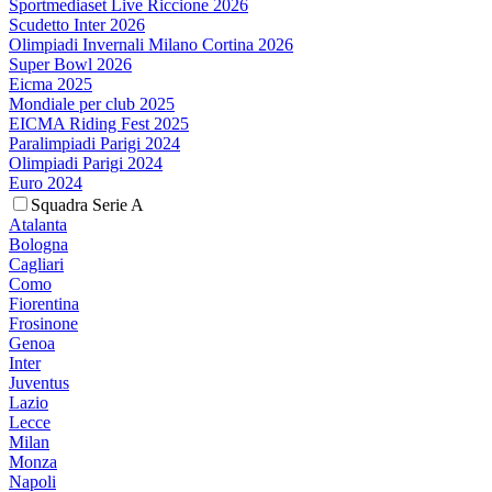
Sportmediaset Live Riccione 2026
Scudetto Inter 2026
Olimpiadi Invernali Milano Cortina 2026
Super Bowl 2026
Eicma 2025
Mondiale per club 2025
EICMA Riding Fest 2025
Paralimpiadi Parigi 2024
Olimpiadi Parigi 2024
Euro 2024
Squadra Serie A
Atalanta
Bologna
Cagliari
Como
Fiorentina
Frosinone
Genoa
Inter
Juventus
Lazio
Lecce
Milan
Monza
Napoli