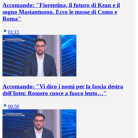
Accomando: "Fiorentina, il futuro di Kean e il
sogno Mastantuono. Ecco le mosse di Como e
Roma"
01:15
Accomando: "Vi dico i nomi per la fascia destra
dell'Inter. Romero cuoce a fuoco lento…"
00:50