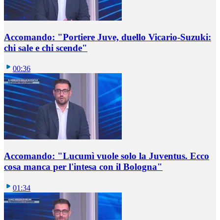
Accomando: "Portiere Juve, duello Vicario-Suzuki:
chi sale e chi scende"
00:36
Accomando: "Lucumì vuole solo la Juventus. Ecco
cosa manca per l'intesa con il Bologna"
01:34