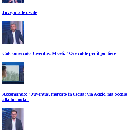
Juve, ora le uscite
Calciomercato Juventus, Miceli: "Ore calde per il portiere"
Accomando: "Juventus, mercato in uscita: via Adzic, ma occhio
alla formula"