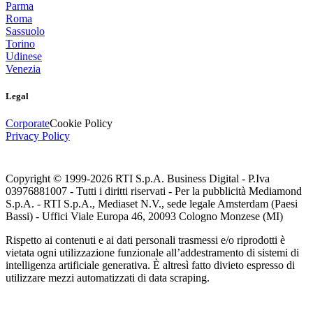
Parma
Roma
Sassuolo
Torino
Udinese
Venezia
Legal
Corporate
Cookie Policy
Privacy Policy
Copyright © 1999-
2026
RTI S.p.A. Business Digital - P.Iva
03976881007 - Tutti i diritti riservati - Per la pubblicità Mediamond
S.p.A. - RTI S.p.A., Mediaset N.V., sede legale Amsterdam (Paesi
Bassi) - Uffici Viale Europa 46, 20093 Cologno Monzese (MI)
Rispetto ai contenuti e ai dati personali trasmessi e/o riprodotti è
vietata ogni utilizzazione funzionale all’addestramento di sistemi di
intelligenza artificiale generativa. È altresì fatto divieto espresso di
utilizzare mezzi automatizzati di data scraping.