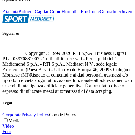
Atalanta
Bologna
Cagliari
Como
Fiorentina
Frosinone
Genoa
Inter
Juvent
Seguici su
Copyright © 1999-
2026
RTI S.p.A. Business Digital -
P.Iva 03976881007 - Tutti i diritti riservati - Per la pubblicità
Mediamond S.p.A. - RTI S.p.A., Mediaset N.V., sede legale
Amsterdam (Paesi Bassi) - Uffici Viale Europa 46, 20093 Cologno
Monzese (MI)
Rispetto ai contenuti e ai dati personali trasmessi e/o
riprodotti è vietata ogni utilizzazione funzionale all’addestramento di
sistemi di intelligenza artificiale generativa. È altresì fatto divieto
espresso di utilizzare mezzi automatizzati di data scraping.
Legal
Corporate
Privacy Policy
Cookie Policy
Media
Video
Foto