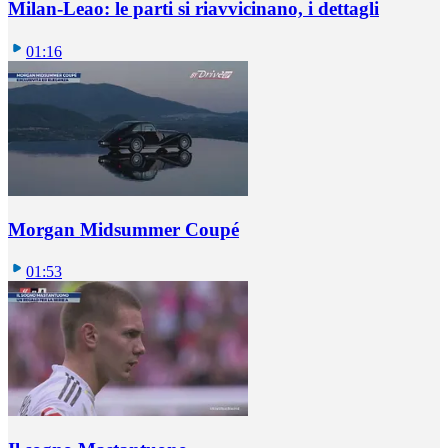
Milan-Leao: le parti si riavvicinano, i dettagli
01:16
Morgan Midsummer Coupé
01:53