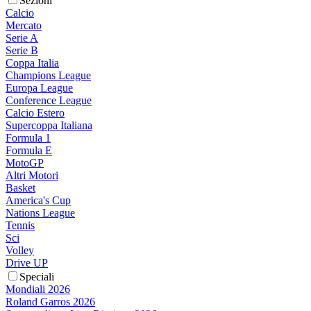
Sezioni
Calcio
Mercato
Serie A
Serie B
Coppa Italia
Champions League
Europa League
Conference League
Calcio Estero
Supercoppa Italiana
Formula 1
Formula E
MotoGP
Altri Motori
Basket
America's Cup
Nations League
Tennis
Sci
Volley
Drive UP
Speciali
Mondiali 2026
Roland Garros 2026