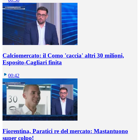
Calciomercato: il Como 'caccia' altri 30 milioni,
Esposito-Cagliari finita
00:42
Fiorentina, Paratici re del mercato: Mastantuono
super colpo!