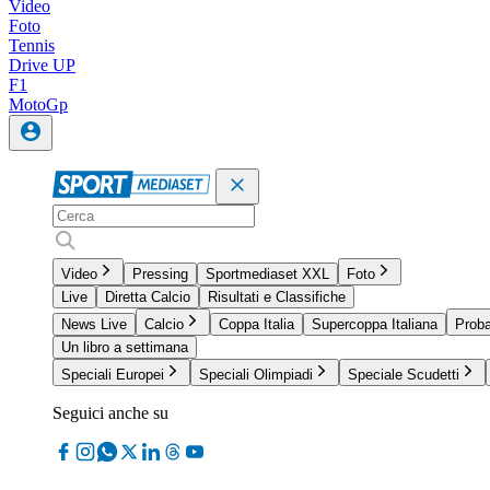
Video
Foto
Tennis
Drive UP
F1
MotoGp
Video
Pressing
Sportmediaset XXL
Foto
Live
Diretta Calcio
Risultati e Classifiche
News Live
Calcio
Coppa Italia
Supercoppa Italiana
Proba
Un libro a settimana
Speciali Europei
Speciali Olimpiadi
Speciale Scudetti
Seguici anche su