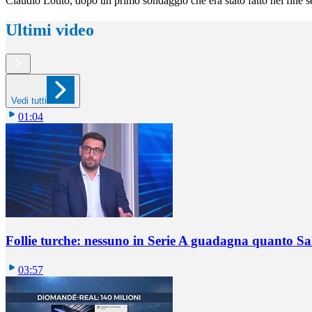
Claudio Lotito, dopo un primo sondaggio che era stato fatto nel fine s
Ultimi video
Vedi tutti
01:04
Follie turche: nessuno in Serie A guadagna quanto S
03:57