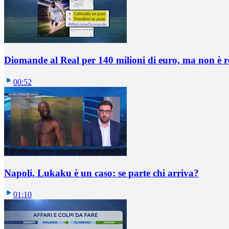
Diomande al Real per 140 milioni di euro, ma non è 
00:52
Napoli, Lukaku è un caso: se parte chi arriva?
01:10