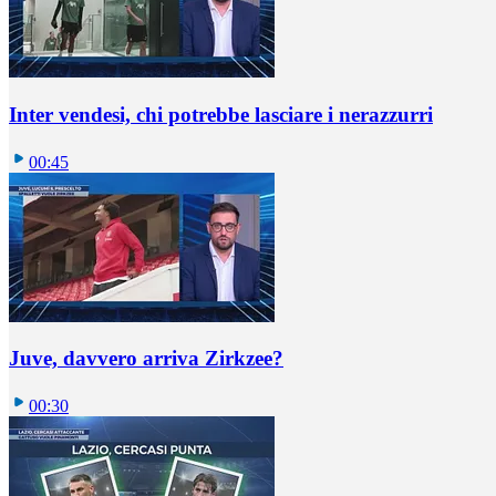
Inter vendesi, chi potrebbe lasciare i nerazzurri
00:45
Juve, davvero arriva Zirkzee?
00:30