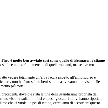
i Theo è molto ben avviato così come quello di Bennacer, e stiamo
possibile e non sarà un mercato di quelli roboanti, ma se avremo
tto vedere totalmente un’altra faccia rispetto all’anno scorso è
rticolare, non ha fatto subito benissimo ma avevamo intravisto delle
amento più forte”.
precedenti, dove c’è stata la fine della grandissima proprietà del
o visto i risultati. I tifosi e questi giocatori nuovi hanno riportato
iamo che ci vuole un po’ di tempo, cerchiamo di accorciare questo