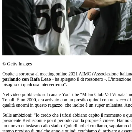
© Getty Images
Ospite a sorpresa al meeting online 2021 AIMC (Associazione Italia
parlando con Rafa Leao
- ha spiegato il dt rossonero -. L'intenzion
bisogno di qualcosa interverremo".
Nel video pubblicato sul canale YouTube "Milan Club Val Vibrata" nove 
Tonali. È un 2000, era arrivato con un prestito quindi con un sacco di 
qualità enormi in questo ragazzo, che inoltre è un super milanista. Anc
Sulle ambizioni: “Io credo che i tifosi abbiano capito il momento e que
presidente Berlusconi e poi il periodo con la proprietà cinese. Hanno ca
un nuovo entusiasmo allo stadio. Quindi noi ci crediamo, sappiamo ch
tempo previsto di qualche anno e quindi cerchiamo di arrivare a essere 