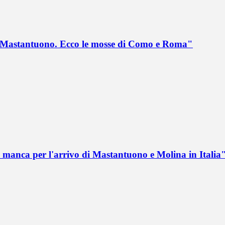
no Mastantuono. Ecco le mosse di Como e Roma"
 manca per l'arrivo di Mastantuono e Molina in Italia