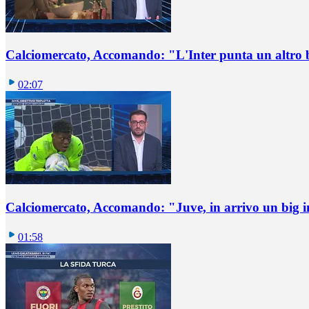
Calciomercato, Accomando: "L'Inter punta un altro 
02:07
Calciomercato, Accomando: "Juve, in arrivo un big i
01:58