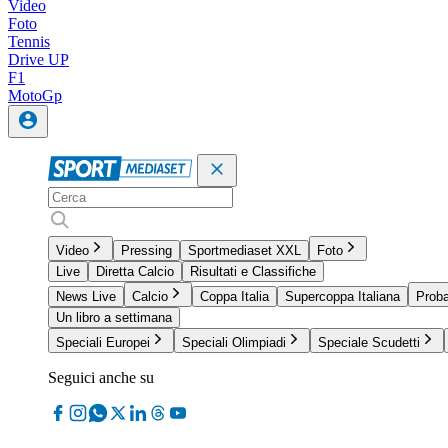
Video
Foto
Tennis
Drive UP
F1
MotoGp
Video
Pressing
Sportmediaset XXL
Foto
Live
Diretta Calcio
Risultati e Classifiche
News Live
Calcio
Coppa Italia
Supercoppa Italiana
Proba
Un libro a settimana
Speciali Europei
Speciali Olimpiadi
Speciale Scudetti
Seguici anche su