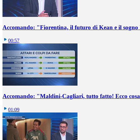
Accomando: "Fiorentina, il futuro di Kean e il sog
00:57
Accomando: "Maldini-Cagliari, tutto fatto! Ecco cosa
01:09