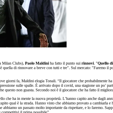
na Milan Clubs),
Paolo Maldini
ha fatto il punto sui
rinnovi
. "
Quello d
e è quella di rinnovare a breve con tutti e tre". Sul mercato: "Faremo il 
giorni fa, Maldini elogia Tonali. “Il giocatore che probabilmente ha fa
pressione sulle spalle. È arrivato dopo il covid, una stagione un po’ pa
he questo non guasta. Secondo noi è il giocatore che ha fatto il miglior
llo che ha in mente la nuova proprietà. L’hanno capito anche dagli anni 
pito qual è la strada. Hanno visto che abbiamo provato a cambiarla e hann
e abbiamo un passato molto importante da rispettare, e lo faremo. Sapp
competitivi il prima possibile”.