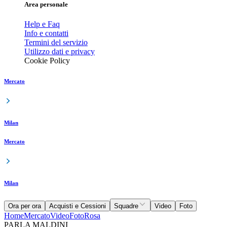
Area personale
Help e Faq
Info e contatti
Termini del servizio
Utilizzo dati e privacy
Cookie Policy
Mercato
Milan
Mercato
Milan
Ora per ora
Acquisti e Cessioni
Squadre
Video
Foto
Home
Mercato
Video
Foto
Rosa
PARLA MALDINI