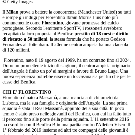
© Getty Images
Il
Milan
prova a battere la concorrenza (Manchester United) su tutti
e rompe gli indugi per Florentino Ibrain Morris Luis noto più
comunemente come
Florentino
, giovane promessa del calcio
portoghese. Secondo l'emittente SportTV, i rossoneri avrebbero
recapitato la loro proposta al Benfica:
prestito di 18 mesi e diritto
di riscatto a 50 milioni
, la stessa formula che ha portato Gedson
Fernandes al Tottenham. Il 20enne centrocampista ha una clausola
di 120 milioni.
Florentino, nato il 19 agosto del 1999, ha un contratto fino al 2024.
Dopo un promettente inizio di stagione, il centrocampista originario
dell'Angola è finito un po' ai margini a favore di Bruno Lage. Una
nuova esperienza potrebbe essere un toccasana sia per lui che per le
casse del Benfica.
CHI E' FLORENTINO
Florentino è nato a Massamà, a una manciata di chilometri da
Lisbona, ma la sua famiglia è originaria dell'Angola. La sua prima
squadra è stata il Real Massamà, appunto della sua città. In poco
tempo è stato preso nelle giovanili del Benfica, con cui ha fatto tutto
il percorso fino alle porte della prima squadra. L'11 settembre 2016
ha esordito con il Benfica B in una partita contro l'Atletico Viseu. Il
1° febbraio del 2019 insieme ad altri tre compagni delle giovanili è