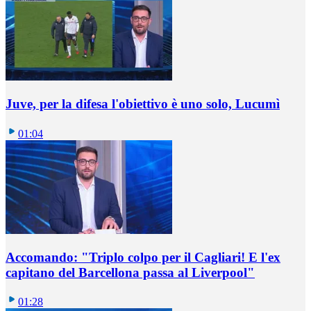
Juve, per la difesa l'obiettivo è uno solo, Lucumì
01:04
Accomando: "Triplo colpo per il Cagliari! E l'ex
capitano del Barcellona passa al Liverpool"
01:28