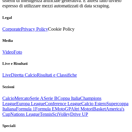
sistemi di intelligenza artificiale generativa. È altresì fatto divieto
espresso di utilizzare mezzi automatizzati di data scraping.
Legal
Corporate
Privacy Policy
Cookie Policy
Media
Video
Foto
Live e Risultati
Live
Diretta Calcio
Risultati e Classifiche
Sezioni
Calcio
Mercato
Serie A
Serie B
Coppa Italia
Champions
League
Europa League
Conference League
Calcio Estero
Supercoppa
Italiana
Formula 1
Formula E
MotoGP
Altri Motori
Basket
America's
Cup
Nations League
Tennis
Sci
Volley
Drive UP
Speciali