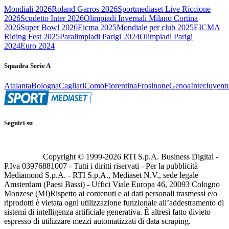
Mondiali 2026
Roland Garros 2026
Sportmediaset Live Riccione
2026
Scudetto Inter 2026
Olimpiadi Invernali Milano Cortina
2026
Super Bowl 2026
Eicma 2025
Mondiale per club 2025
EICMA
Riding Fest 2025
Paralimpiadi Parigi 2024
Olimpiadi Parigi
2024
Euro 2024
Squadra Serie A
Atalanta
Bologna
Cagliari
Como
Fiorentina
Frosinone
Genoa
Inter
Juvent
Seguici su
Copyright © 1999-
2026
RTI S.p.A. Business Digital -
P.Iva 03976881007 - Tutti i diritti riservati - Per la pubblicità
Mediamond S.p.A. - RTI S.p.A., Mediaset N.V., sede legale
Amsterdam (Paesi Bassi) - Uffici Viale Europa 46, 20093 Cologno
Monzese (MI)
Rispetto ai contenuti e ai dati personali trasmessi e/o
riprodotti è vietata ogni utilizzazione funzionale all’addestramento di
sistemi di intelligenza artificiale generativa. È altresì fatto divieto
espresso di utilizzare mezzi automatizzati di data scraping.