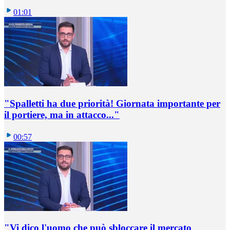
01:01
"Spalletti ha due priorità! Giornata importante per
il portiere, ma in attacco..."
00:57
"Vi dico l'uomo che può sbloccare il mercato