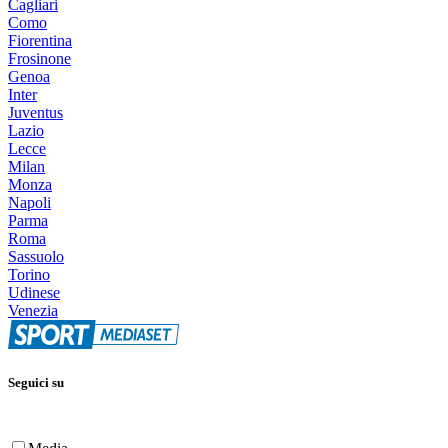
Cagliari
Como
Fiorentina
Frosinone
Genoa
Inter
Juventus
Lazio
Lecce
Milan
Monza
Napoli
Parma
Roma
Sassuolo
Torino
Udinese
Venezia
Seguici su