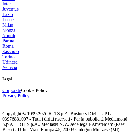
Inter
Juventus
Lazio
Lecce
Milan
Monza
Napoli
Parma
Roma
Sassuolo
Torino
Udinese
Venezia
Legal
Corporate
Cookie Policy
Privacy Policy
Copyright © 1999-
2026
RTI S.p.A. Business Digital - P.Iva
03976881007 - Tutti i diritti riservati - Per la pubblicità Mediamond
S.p.A. - RTI S.p.A., Mediaset N.V., sede legale Amsterdam (Paesi
Bassi) - Uffici Viale Europa 46, 20093 Cologno Monzese (MI)