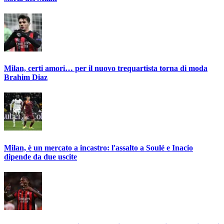
Milan, certi amori… per il nuovo trequartista torna di moda
Brahim Diaz
Milan, è un mercato a incastro: l'assalto a Soulé e Inacio
dipende da due uscite