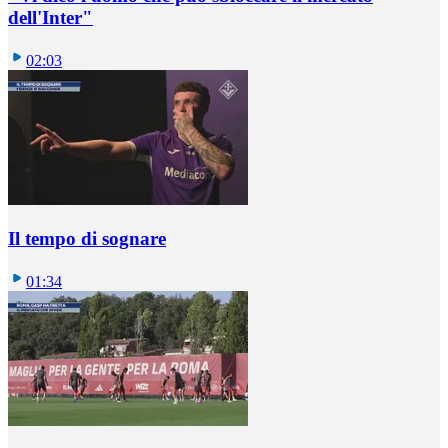
dell'Inter"
02:03
Il tempo di sognare
01:34