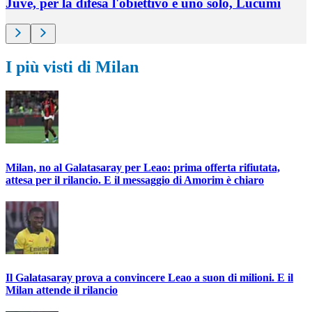
Juve, per la difesa l'obiettivo è uno solo, Lucumì
I più visti di Milan
Milan, no al Galatasaray per Leao: prima offerta rifiutata,
attesa per il rilancio. E il messaggio di Amorim è chiaro
Il Galatasaray prova a convincere Leao a suon di milioni. E il
Milan attende il rilancio