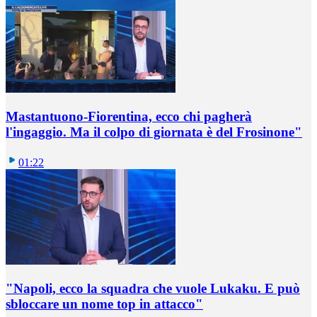
Mastantuono-Fiorentina, ecco chi pagherà
l'ingaggio. Ma il colpo di giornata è del Frosinone"
01:22
"Napoli, ecco la squadra che vuole Lukaku. E può
sbloccare un nome top in attacco"