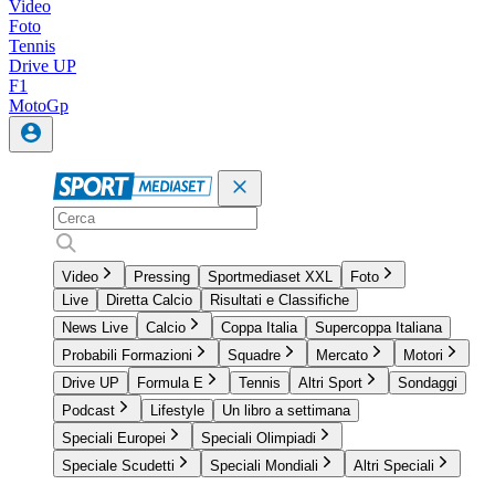
Video
Foto
Tennis
Drive UP
F1
MotoGp
Video
Pressing
Sportmediaset XXL
Foto
Live
Diretta Calcio
Risultati e Classifiche
News Live
Calcio
Coppa Italia
Supercoppa Italiana
Probabili Formazioni
Squadre
Mercato
Motori
Drive UP
Formula E
Tennis
Altri Sport
Sondaggi
Podcast
Lifestyle
Un libro a settimana
Speciali Europei
Speciali Olimpiadi
Speciale Scudetti
Speciali Mondiali
Altri Speciali