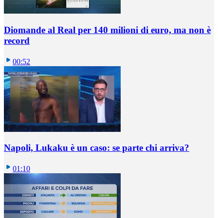
Diomande al Real per 140 milioni di euro, ma non è
record
00:52
Napoli, Lukaku è un caso: se parte chi arriva?
01:10