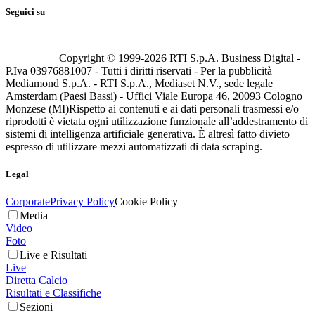
Seguici su
Copyright © 1999-
2026
RTI S.p.A. Business Digital -
P.Iva 03976881007 - Tutti i diritti riservati - Per la pubblicità
Mediamond S.p.A. - RTI S.p.A., Mediaset N.V., sede legale
Amsterdam (Paesi Bassi) - Uffici Viale Europa 46, 20093 Cologno
Monzese (MI)
Rispetto ai contenuti e ai dati personali trasmessi e/o
riprodotti è vietata ogni utilizzazione funzionale all’addestramento di
sistemi di intelligenza artificiale generativa. È altresì fatto divieto
espresso di utilizzare mezzi automatizzati di data scraping.
Legal
Corporate
Privacy Policy
Cookie Policy
Media
Video
Foto
Live e Risultati
Live
Diretta Calcio
Risultati e Classifiche
Sezioni