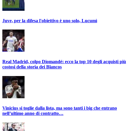
Juve, per la difesa l'obiettivo è uno solo, Lucumì
Real Madrid, colpo Diomandé: ecco la top 10 degli acquisti più
costosi della storia dei Blancos
Vinicius si toglie dalla lista, ma sono tanti i big che entrano
nell’ultimo anno di contratto…