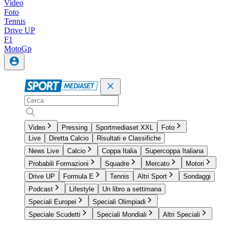
Video
Foto
Tennis
Drive UP
F1
MotoGp
Video
Pressing
Sportmediaset XXL
Foto
Live
Diretta Calcio
Risultati e Classifiche
News Live
Calcio
Coppa Italia
Supercoppa Italiana
Probabili Formazioni
Squadre
Mercato
Motori
Drive UP
Formula E
Tennis
Altri Sport
Sondaggi
Podcast
Lifestyle
Un libro a settimana
Speciali Europei
Speciali Olimpiadi
Speciale Scudetti
Speciali Mondiali
Altri Speciali