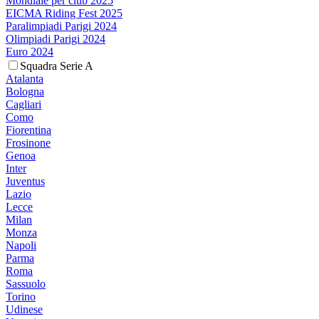
Mondiale per club 2025
EICMA Riding Fest 2025
Paralimpiadi Parigi 2024
Olimpiadi Parigi 2024
Euro 2024
Squadra Serie A
Atalanta
Bologna
Cagliari
Como
Fiorentina
Frosinone
Genoa
Inter
Juventus
Lazio
Lecce
Milan
Monza
Napoli
Parma
Roma
Sassuolo
Torino
Udinese