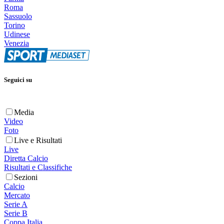
Roma
Sassuolo
Torino
Udinese
Venezia
Seguici su
Media
Video
Foto
Live e Risultati
Live
Diretta Calcio
Risultati e Classifiche
Sezioni
Calcio
Mercato
Serie A
Serie B
Coppa Italia