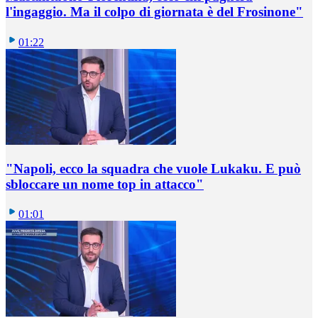
l'ingaggio. Ma il colpo di giornata è del Frosinone"
01:22
"Napoli, ecco la squadra che vuole Lukaku. E può
sbloccare un nome top in attacco"
01:01