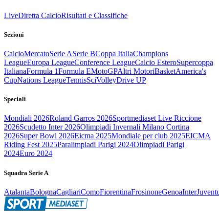
Live
Diretta Calcio
Risultati e Classifiche
Sezioni
Calcio
Mercato
Serie A
Serie B
Coppa Italia
Champions
League
Europa League
Conference League
Calcio Estero
Supercoppa
Italiana
Formula 1
Formula E
MotoGP
Altri Motori
Basket
America's
Cup
Nations League
Tennis
Sci
Volley
Drive UP
Speciali
Mondiali 2026
Roland Garros 2026
Sportmediaset Live Riccione
2026
Scudetto Inter 2026
Olimpiadi Invernali Milano Cortina
2026
Super Bowl 2026
Eicma 2025
Mondiale per club 2025
EICMA
Riding Fest 2025
Paralimpiadi Parigi 2024
Olimpiadi Parigi
2024
Euro 2024
Squadra Serie A
Atalanta
Bologna
Cagliari
Como
Fiorentina
Frosinone
Genoa
Inter
Juvent