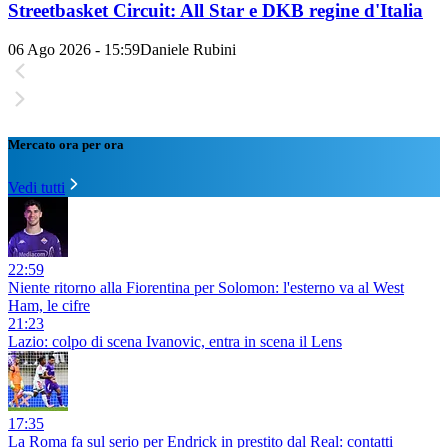
Streetbasket Circuit: All Star e DKB regine d'Italia
06 Ago 2026 - 15:59
Daniele Rubini
Mercato ora per ora
Vedi tutti
22:59
Niente ritorno alla Fiorentina per Solomon: l'esterno va al West
Ham, le cifre
21:23
Lazio: colpo di scena Ivanovic, entra in scena il Lens
17:35
La Roma fa sul serio per Endrick in prestito dal Real: contatti