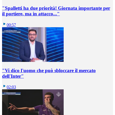
"Spalletti ha due priorità! Giornata importante per
il portiere, ma in attacco..."
00:57
"Vi dico l'uomo che può sbloccare il mercato
dell'Inter"
02:03