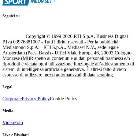
Seguici su
Copyright © 1999-
2026
RTI S.p.A. Business Digital -
P.Iva 03976881007 - Tutti i diritti riservati - Per la pubblicità
Mediamond S.p.A. - RTI S.p.A., Mediaset N.V., sede legale
Amsterdam (Paesi Bassi) - Uffici Viale Europa 46, 20093 Cologno
Monzese (MI)
Rispetto ai contenuti e ai dati personali trasmessi e/o
riprodotti è vietata ogni utilizzazione funzionale all’addestramento di
sistemi di intelligenza artificiale generativa. È altresì fatto divieto
espresso di utilizzare mezzi automatizzati di data scraping.
Legal
Corporate
Privacy Policy
Cookie Policy
Media
Video
Foto
Live e Risultati