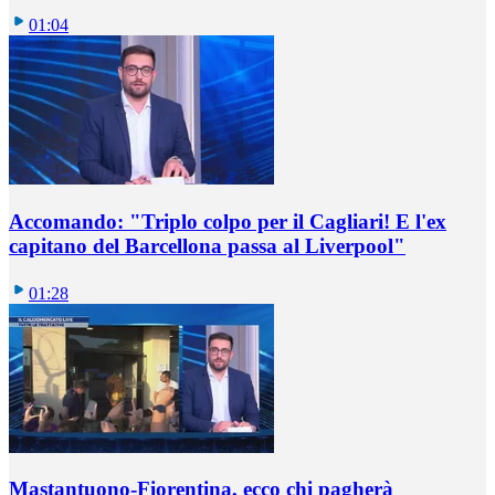
01:04
Accomando: "Triplo colpo per il Cagliari! E l'ex
capitano del Barcellona passa al Liverpool"
01:28
Mastantuono-Fiorentina, ecco chi pagherà