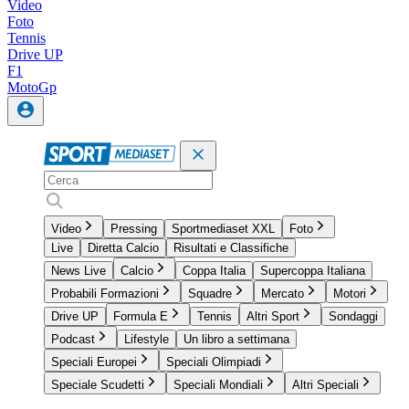
Video
Foto
Tennis
Drive UP
F1
MotoGp
Video
Pressing
Sportmediaset XXL
Foto
Live
Diretta Calcio
Risultati e Classifiche
News Live
Calcio
Coppa Italia
Supercoppa Italiana
Probabili Formazioni
Squadre
Mercato
Motori
Drive UP
Formula E
Tennis
Altri Sport
Sondaggi
Podcast
Lifestyle
Un libro a settimana
Speciali Europei
Speciali Olimpiadi
Speciale Scudetti
Speciali Mondiali
Altri Speciali