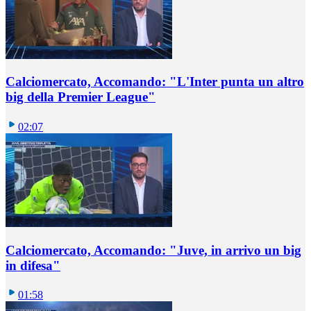
Calciomercato, Accomando: "L'Inter punta un altro
big della Premier League"
02:07
Calciomercato, Accomando: "Juve, in arrivo un big
in difesa"
01:58