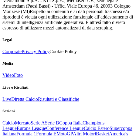
Mediamond S.p.A. - RTI S.p.A., Mediaset N.V., sede legale
Amsterdam (Paesi Bassi) - Uffici Viale Europa 46, 20093 Cologno
Monzese (MI)
Rispetto ai contenuti e ai dati personali trasmessi e/o
riprodotti è vietata ogni utilizzazione funzionale all’addestramento di
sistemi di intelligenza artificiale generativa. È altresì fatto divieto
espresso di utilizzare mezzi automatizzati di data scraping.
Legal
Corporate
Privacy Policy
Cookie Policy
Media
Video
Foto
Live e Risultati
Live
Diretta Calcio
Risultati e Classifiche
Sezioni
Calcio
Mercato
Serie A
Serie B
Coppa Italia
Champions
League
Europa League
Conference League
Calcio Estero
Supercoppa
Italiana
Formula 1
Formula E
MotoGP
Altri Motori
Basket
America's