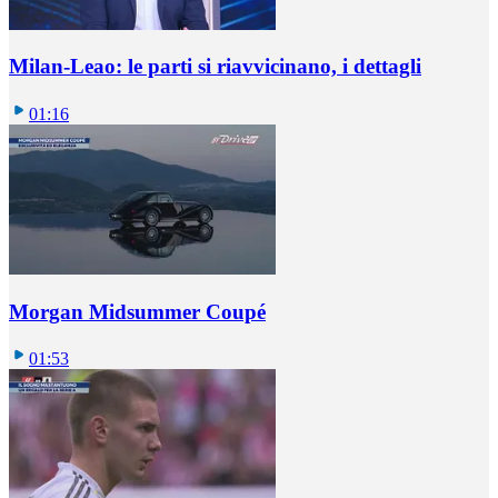
Milan-Leao: le parti si riavvicinano, i dettagli
01:16
Morgan Midsummer Coupé
01:53