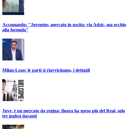
Accomando: "Juventus, mercato in uscita: via Adzic, ma occhio
alla formula"
Milan-Leao: le parti si riavvicinano, i dettagli
Juve, è un mercato da regina: finora ha speso più del Real, solo
tre inglesi davanti