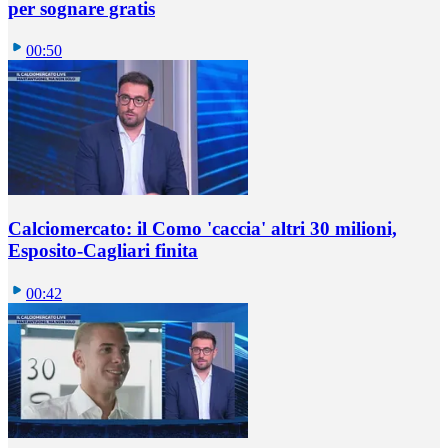
per sognare gratis
00:50
Calciomercato: il Como 'caccia' altri 30 milioni,
Esposito-Cagliari finita
00:42