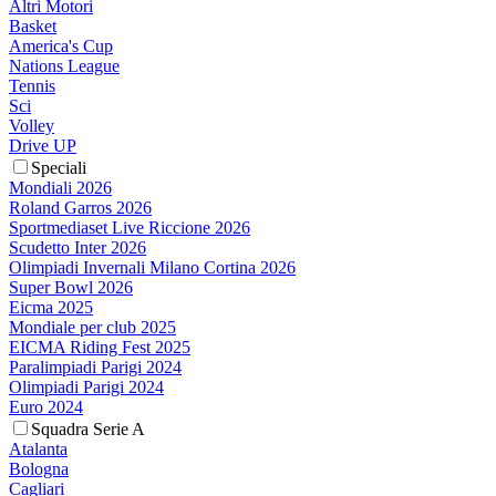
Altri Motori
Basket
America's Cup
Nations League
Tennis
Sci
Volley
Drive UP
Speciali
Mondiali 2026
Roland Garros 2026
Sportmediaset Live Riccione 2026
Scudetto Inter 2026
Olimpiadi Invernali Milano Cortina 2026
Super Bowl 2026
Eicma 2025
Mondiale per club 2025
EICMA Riding Fest 2025
Paralimpiadi Parigi 2024
Olimpiadi Parigi 2024
Euro 2024
Squadra Serie A
Atalanta
Bologna
Cagliari