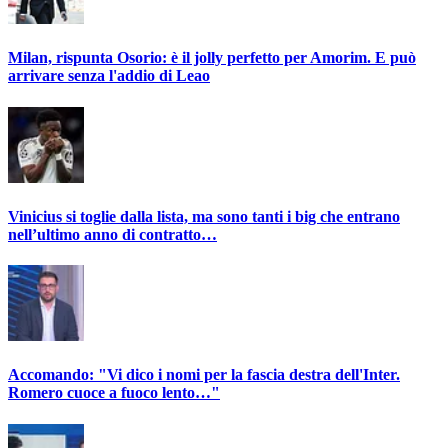
Milan, rispunta Osorio: è il jolly perfetto per Amorim. E può
arrivare senza l'addio di Leao
Vinicius si toglie dalla lista, ma sono tanti i big che entrano
nell’ultimo anno di contratto…
Accomando: "Vi dico i nomi per la fascia destra dell'Inter.
Romero cuoce a fuoco lento…"