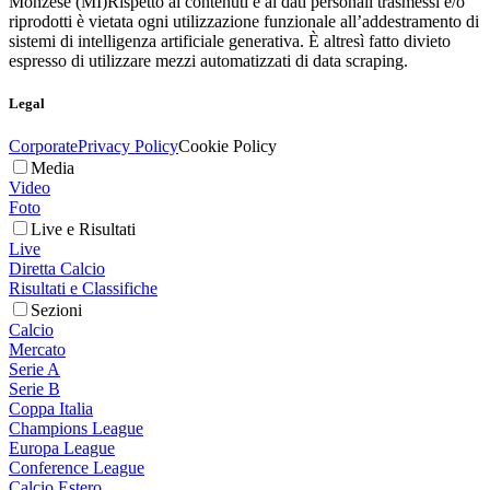
Monzese (MI)
Rispetto ai contenuti e ai dati personali trasmessi e/o
riprodotti è vietata ogni utilizzazione funzionale all’addestramento di
sistemi di intelligenza artificiale generativa. È altresì fatto divieto
espresso di utilizzare mezzi automatizzati di data scraping.
Legal
Corporate
Privacy Policy
Cookie Policy
Media
Video
Foto
Live e Risultati
Live
Diretta Calcio
Risultati e Classifiche
Sezioni
Calcio
Mercato
Serie A
Serie B
Coppa Italia
Champions League
Europa League
Conference League
Calcio Estero