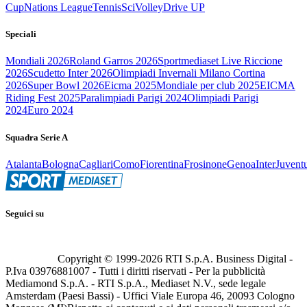
Cup
Nations League
Tennis
Sci
Volley
Drive UP
Speciali
Mondiali 2026
Roland Garros 2026
Sportmediaset Live Riccione
2026
Scudetto Inter 2026
Olimpiadi Invernali Milano Cortina
2026
Super Bowl 2026
Eicma 2025
Mondiale per club 2025
EICMA
Riding Fest 2025
Paralimpiadi Parigi 2024
Olimpiadi Parigi
2024
Euro 2024
Squadra Serie A
Atalanta
Bologna
Cagliari
Como
Fiorentina
Frosinone
Genoa
Inter
Juvent
Seguici su
Copyright © 1999-
2026
RTI S.p.A. Business Digital -
P.Iva 03976881007 - Tutti i diritti riservati - Per la pubblicità
Mediamond S.p.A. - RTI S.p.A., Mediaset N.V., sede legale
Amsterdam (Paesi Bassi) - Uffici Viale Europa 46, 20093 Cologno