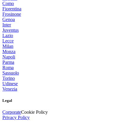
Como
Fiorentina
Frosinone
Genoa
Inter
Juventus
Lazio
Lecce
Milan
Monza
Napoli
Parma
Roma
Sassuolo
Torino
Udinese
Venezia
Legal
Corporate
Cookie Policy
Privacy Policy