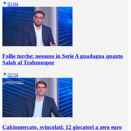
01:04
Follie turche: nessuno in Serie A guadagna quanto
Salah al Trabzonspor
02:54
Calciomercato, svincolati: 12 giocatori a zero euro