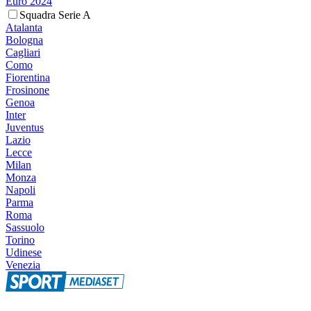
Euro 2024
Squadra Serie A
Atalanta
Bologna
Cagliari
Como
Fiorentina
Frosinone
Genoa
Inter
Juventus
Lazio
Lecce
Milan
Monza
Napoli
Parma
Roma
Sassuolo
Torino
Udinese
Venezia