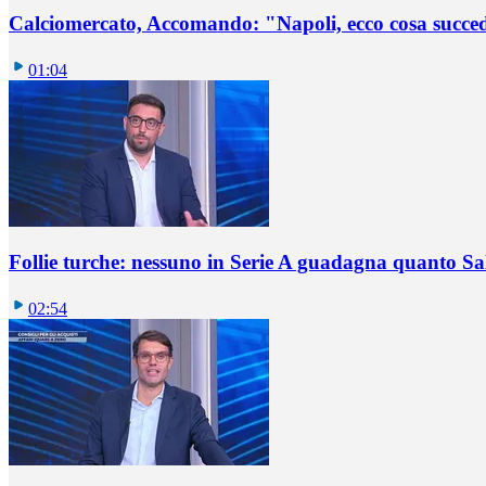
Calciomercato, Accomando: "Napoli, ecco cosa succ
01:04
Follie turche: nessuno in Serie A guadagna quanto S
02:54