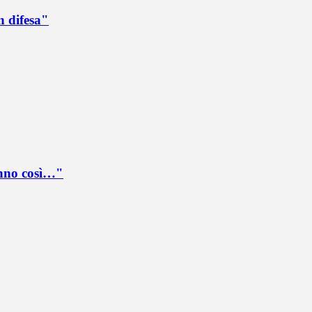
n difesa"
anno così…"