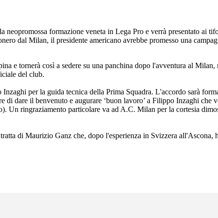
la neopromossa formazione veneta in Lega Pro e verrà presentato ai tifo
sonero dal Milan, il presidente americano avrebbe promesso una campagn
copina e tornerà così a sedere su una panchina dopo l'avventura al Milan,
ciale del club.
Inzaghi per la guida tecnica della Prima Squadra. L'accordo sarà formali
re di dare il benvenuto e augurare ‘buon lavoro’ a Filippo Inzaghi che 
 Un ringraziamento particolare va ad A.C. Milan per la cortesia dimost
i tratta di Maurizio Ganz che, dopo l'esperienza in Svizzera all'Ascona, 