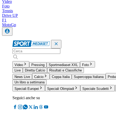
Video
Foto
Tennis
Drive UP
F1
MotoGp
Video
Pressing
Sportmediaset XXL
Foto
Live
Diretta Calcio
Risultati e Classifiche
News Live
Calcio
Coppa Italia
Supercoppa Italiana
Proba
Un libro a settimana
Speciali Europei
Speciali Olimpiadi
Speciale Scudetti
Seguici anche su