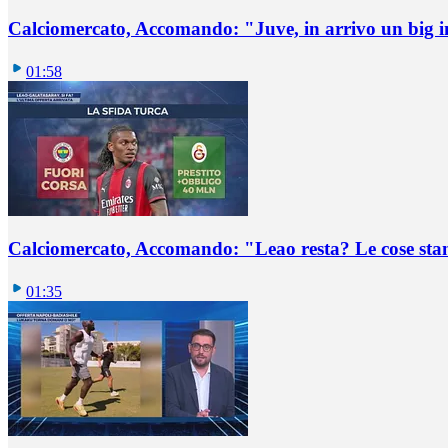
Calciomercato, Accomando: "Juve, in arrivo un big i
01:58
Calciomercato, Accomando: "Leao resta? Le cose st
01:35