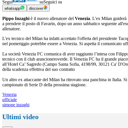
Segui
su
Seguici su
whatsapp
discover
Pippo Inzaghi
è il nuovo allenatore del
Venezia
. L'ex Milan guiderà 
a prendere il posto di Favarin, dopo un anno sabbatico seguente all'e
allenatore.
L'ex tecnico del Milan ha infatti accettato l'offerta del presidente Ta
nel pomeriggio potrebbe essere a Venezia. Si aspetta il comunicato uffi
La società Venezia FC comunica di aver raggiunto l’intesa con Filippo 
tecnico con il club arancioneroverde. Il Venezia FC ha il grande piace
all’Hotel Ca’ Sagredo (Campo Santa Sofia, 4198/99, 30121 Ca' D'Oro).
della scadenza effettiva del suo contratto
Un altro ex attaccante del Milan ha ritrovato una panchina in Italia. S
campionato di Serie D della prossima stagione.
Venezia
ufficiale
simone inzaghi
Ultimi video