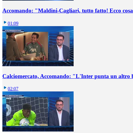
Accomando: "Maldini-Cagliari, tutto fatto! Ecco cosa
01:09
Calciomercato, Accomando: "L'Inter punta un altro 
02:07