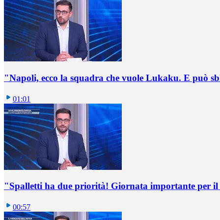
"Napoli, ecco la squadra che vuole Lukaku. E può sb
01:01
"Spalletti ha due priorità! Giornata importante per il 
00:57