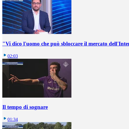
"Vi dico l'uomo che può sbloccare il mercato dell'Inte
02:03
Il tempo di sognare
01:34