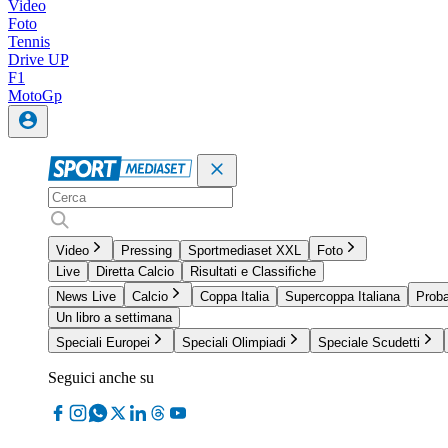
Video
Foto
Tennis
Drive UP
F1
MotoGp
Video
Pressing
Sportmediaset XXL
Foto
Live
Diretta Calcio
Risultati e Classifiche
News Live
Calcio
Coppa Italia
Supercoppa Italiana
Proba
Un libro a settimana
Speciali Europei
Speciali Olimpiadi
Speciale Scudetti
Seguici anche su