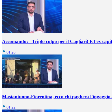
Accomando: "Triplo colpo per il Cagliari! E l'ex capi
01:28
Mastantuono-Fiorentina, ecco chi pagherà l'ingaggio. 
01:22