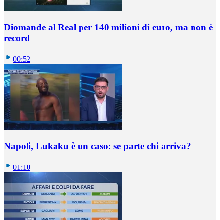
Diomande al Real per 140 milioni di euro, ma non è
record
00:52
Napoli, Lukaku è un caso: se parte chi arriva?
01:10