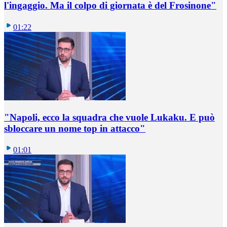
l'ingaggio. Ma il colpo di giornata è del Frosinone"
01:22
"Napoli, ecco la squadra che vuole Lukaku. E può
sbloccare un nome top in attacco"
01:01