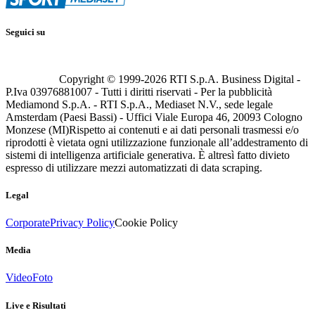
Seguici su
Copyright © 1999-
2026
RTI S.p.A. Business Digital -
P.Iva 03976881007 - Tutti i diritti riservati - Per la pubblicità
Mediamond S.p.A. - RTI S.p.A., Mediaset N.V., sede legale
Amsterdam (Paesi Bassi) - Uffici Viale Europa 46, 20093 Cologno
Monzese (MI)
Rispetto ai contenuti e ai dati personali trasmessi e/o
riprodotti è vietata ogni utilizzazione funzionale all’addestramento di
sistemi di intelligenza artificiale generativa. È altresì fatto divieto
espresso di utilizzare mezzi automatizzati di data scraping.
Legal
Corporate
Privacy Policy
Cookie Policy
Media
Video
Foto
Live e Risultati