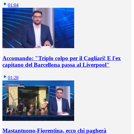
01:04
Accomando: "Triplo colpo per il Cagliari! E l'ex
capitano del Barcellona passa al Liverpool"
01:28
Mastantuono-Fiorentina, ecco chi pagherà