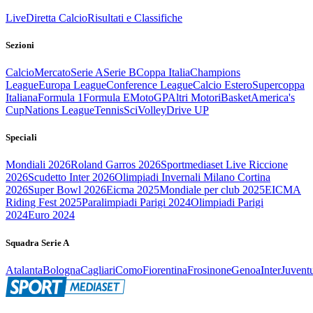
Live
Diretta Calcio
Risultati e Classifiche
Sezioni
Calcio
Mercato
Serie A
Serie B
Coppa Italia
Champions
League
Europa League
Conference League
Calcio Estero
Supercoppa
Italiana
Formula 1
Formula E
MotoGP
Altri Motori
Basket
America's
Cup
Nations League
Tennis
Sci
Volley
Drive UP
Speciali
Mondiali 2026
Roland Garros 2026
Sportmediaset Live Riccione
2026
Scudetto Inter 2026
Olimpiadi Invernali Milano Cortina
2026
Super Bowl 2026
Eicma 2025
Mondiale per club 2025
EICMA
Riding Fest 2025
Paralimpiadi Parigi 2024
Olimpiadi Parigi
2024
Euro 2024
Squadra Serie A
Atalanta
Bologna
Cagliari
Como
Fiorentina
Frosinone
Genoa
Inter
Juvent