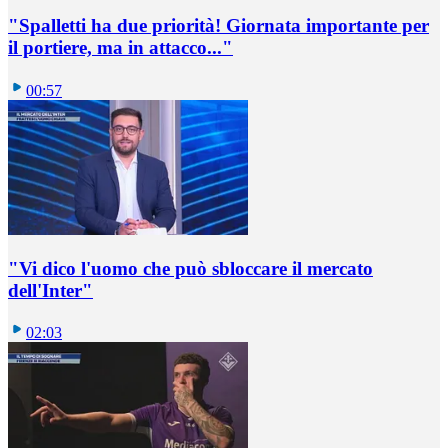
"Spalletti ha due priorità! Giornata importante per
il portiere, ma in attacco..."
00:57
"Vi dico l'uomo che può sbloccare il mercato
dell'Inter"
02:03