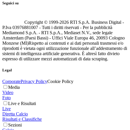
Seguici su
Copyright © 1999-
2026
RTI S.p.A. Business Digital -
P.Iva 03976881007 - Tutti i diritti riservati - Per la pubblicità
Mediamond S.p.A. - RTI S.p.A., Mediaset N.V., sede legale
Amsterdam (Paesi Bassi) - Uffici Viale Europa 46, 20093 Cologno
Monzese (MI)
Rispetto ai contenuti e ai dati personali trasmessi e/o
riprodotti è vietata ogni utilizzazione funzionale all’addestramento di
sistemi di intelligenza artificiale generativa. È altresì fatto divieto
espresso di utilizzare mezzi automatizzati di data scraping.
Legal
Corporate
Privacy Policy
Cookie Policy
Media
Video
Foto
Live e Risultati
Live
Diretta Calcio
Risultati e Classifiche
Sezioni