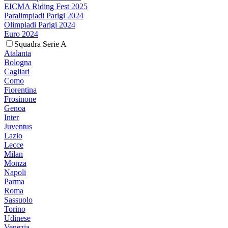
EICMA Riding Fest 2025
Paralimpiadi Parigi 2024
Olimpiadi Parigi 2024
Euro 2024
Squadra Serie A
Atalanta
Bologna
Cagliari
Como
Fiorentina
Frosinone
Genoa
Inter
Juventus
Lazio
Lecce
Milan
Monza
Napoli
Parma
Roma
Sassuolo
Torino
Udinese
Venezia