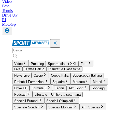
Video
Foto
Tennis
Drive UP
F1
MotoGp
Video
Pressing
Sportmediaset XXL
Foto
Live
Diretta Calcio
Risultati e Classifiche
News Live
Calcio
Coppa Italia
Supercoppa Italiana
Probabili Formazioni
Squadre
Mercato
Motori
Drive UP
Formula E
Tennis
Altri Sport
Sondaggi
Podcast
Lifestyle
Un libro a settimana
Speciali Europei
Speciali Olimpiadi
Speciale Scudetti
Speciali Mondiali
Altri Speciali