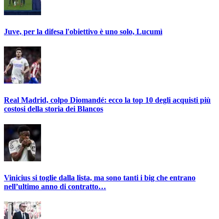
Juve, per la difesa l'obiettivo è uno solo, Lucumì
Real Madrid, colpo Diomandé: ecco la top 10 degli acquisti più
costosi della storia dei Blancos
Vinicius si toglie dalla lista, ma sono tanti i big che entrano
nell’ultimo anno di contratto…