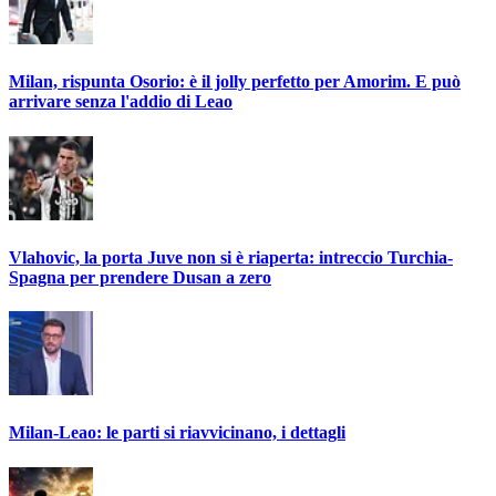
Milan, rispunta Osorio: è il jolly perfetto per Amorim. E può
arrivare senza l'addio di Leao
Vlahovic, la porta Juve non si è riaperta: intreccio Turchia-
Spagna per prendere Dusan a zero
Milan-Leao: le parti si riavvicinano, i dettagli