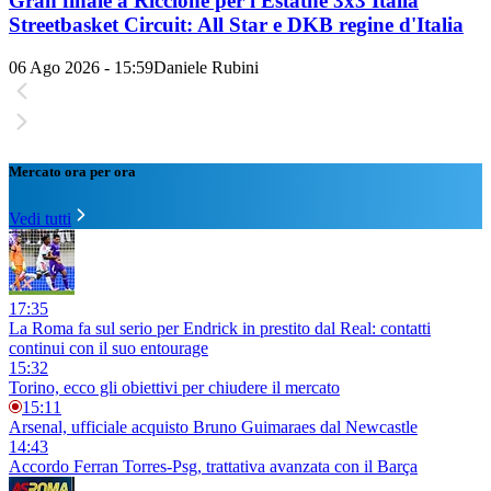
Gran finale a Riccione per l'Estathé 3x3 Italia
Streetbasket Circuit: All Star e DKB regine d'Italia
06 Ago 2026 - 15:59
Daniele Rubini
Mercato ora per ora
Vedi tutti
17:35
La Roma fa sul serio per Endrick in prestito dal Real: contatti
continui con il suo entourage
15:32
Torino, ecco gli obiettivi per chiudere il mercato
15:11
Arsenal, ufficiale acquisto Bruno Guimaraes dal Newcastle
14:43
Accordo Ferran Torres-Psg, trattativa avanzata con il Barça