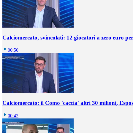
Calciomercato, svincolati: 12 giocatori a zero euro pe
00:50
Calciomercato: il Como 'caccia' altri 30 milioni, Espos
00:42