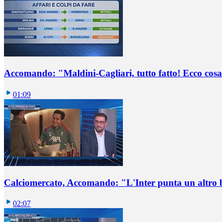
Accomando: "Maldini-Cagliari, tutto fatto! Ecco cosa
01:09
Calciomercato, Accomando: "L'Inter punta un altro 
02:07