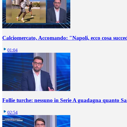
Calciomercato, Accomando: "Napoli, ecco cosa succ
01:04
Follie turche: nessuno in Serie A guadagna quanto S
02:54