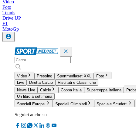
Video
Foto
Tennis
Drive UP
F1
MotoGp
Video
Pressing
Sportmediaset XXL
Foto
Live
Diretta Calcio
Risultati e Classifiche
News Live
Calcio
Coppa Italia
Supercoppa Italiana
Proba
Un libro a settimana
Speciali Europei
Speciali Olimpiadi
Speciale Scudetti
Seguici anche su