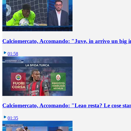
Calciomercato, Accomando: "Juve, in arrivo un big i
01:58
Calciomercato, Accomando: "Leao resta? Le cose st
01:35