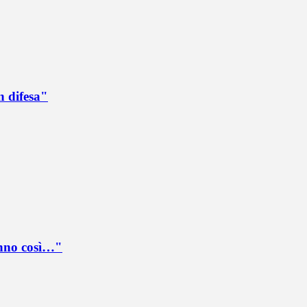
n difesa"
anno così…"