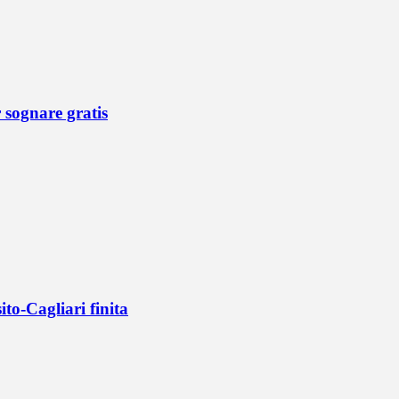
r sognare gratis
ito-Cagliari finita