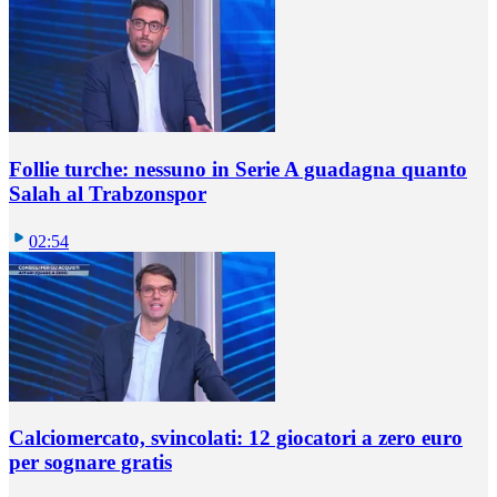
Follie turche: nessuno in Serie A guadagna quanto
Salah al Trabzonspor
02:54
Calciomercato, svincolati: 12 giocatori a zero euro
per sognare gratis