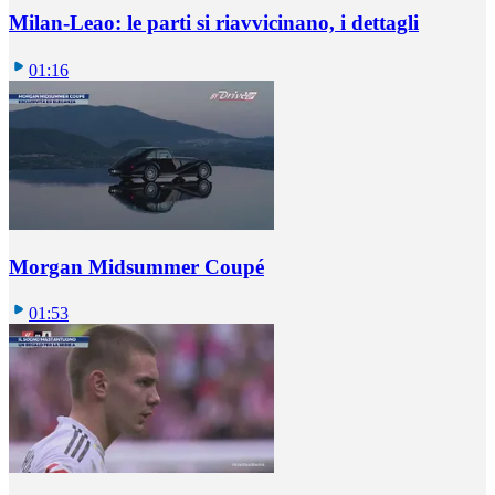
Milan-Leao: le parti si riavvicinano, i dettagli
01:16
Morgan Midsummer Coupé
01:53