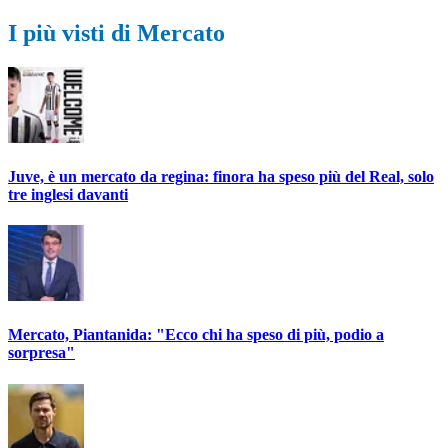
I più visti di Mercato
Juve, è un mercato da regina: finora ha speso più del Real, solo
tre inglesi davanti
Mercato, Piantanida: "Ecco chi ha speso di più, podio a
sorpresa"