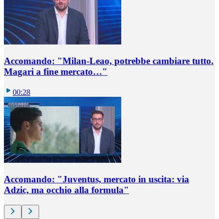
Accomando: "Milan-Leao, potrebbe cambiare tutto.
Magari a fine mercato…"
00:28
Accomando: "Juventus, mercato in uscita: via
Adzic, ma occhio alla formula"