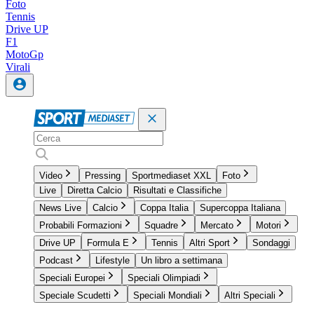
Foto
Tennis
Drive UP
F1
MotoGp
Virali
Video
Pressing
Sportmediaset XXL
Foto
Live
Diretta Calcio
Risultati e Classifiche
News Live
Calcio
Coppa Italia
Supercoppa Italiana
Probabili Formazioni
Squadre
Mercato
Motori
Drive UP
Formula E
Tennis
Altri Sport
Sondaggi
Podcast
Lifestyle
Un libro a settimana
Speciali Europei
Speciali Olimpiadi
Speciale Scudetti
Speciali Mondiali
Altri Speciali