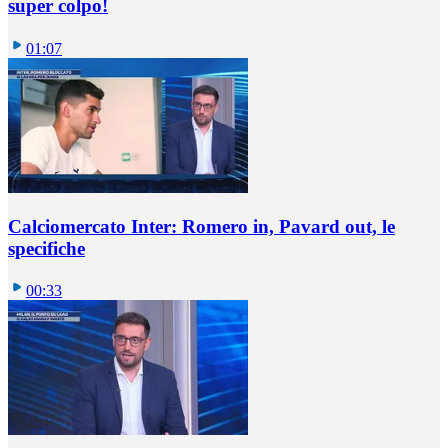
super colpo!
01:07
Calciomercato Inter: Romero in, Pavard out, le
specifiche
00:33