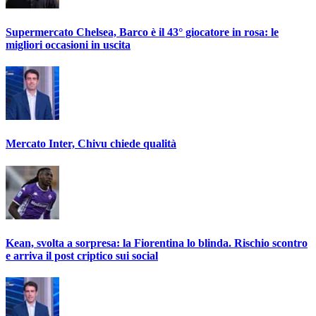
Supermercato Chelsea, Barco è il 43° giocatore in rosa: le
migliori occasioni in uscita
Mercato Inter, Chivu chiede qualità
Kean, svolta a sorpresa: la Fiorentina lo blinda. Rischio scontro
e arriva il post criptico sui social