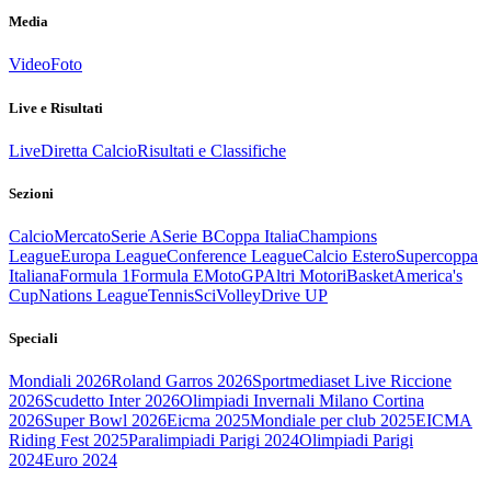
Media
Video
Foto
Live e Risultati
Live
Diretta Calcio
Risultati e Classifiche
Sezioni
Calcio
Mercato
Serie A
Serie B
Coppa Italia
Champions
League
Europa League
Conference League
Calcio Estero
Supercoppa
Italiana
Formula 1
Formula E
MotoGP
Altri Motori
Basket
America's
Cup
Nations League
Tennis
Sci
Volley
Drive UP
Speciali
Mondiali 2026
Roland Garros 2026
Sportmediaset Live Riccione
2026
Scudetto Inter 2026
Olimpiadi Invernali Milano Cortina
2026
Super Bowl 2026
Eicma 2025
Mondiale per club 2025
EICMA
Riding Fest 2025
Paralimpiadi Parigi 2024
Olimpiadi Parigi
2024
Euro 2024