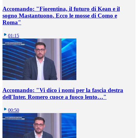
Accomando: "Fiorentina, il futuro di Kean e il
sogno Mastantuono. Ecco le mosse di Como e
Roma"
01:15
Accomando: "Vi dico i nomi per la fascia destra
dell'Inter. Romero cuoce a fuoco lento…"
00:50