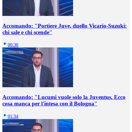
Accomando: "Portiere Juve, duello Vicario-Suzuki:
chi sale e chi scende"
00:36
Accomando: "Lucumì vuole solo la Juventus. Ecco
cosa manca per l'intesa con il Bologna"
01:34