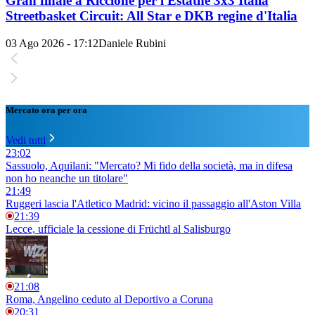
Gran finale a Riccione per l'Estathé 3x3 Italia
Streetbasket Circuit: All Star e DKB regine d'Italia
03 Ago 2026 - 17:12
Daniele Rubini
Mercato ora per ora
Vedi tutti
23:02
Sassuolo, Aquilani: "Mercato? Mi fido della società, ma in difesa
non ho neanche un titolare"
21:49
Ruggeri lascia l'Atletico Madrid: vicino il passaggio all'Aston Villa
21:39
Lecce, ufficiale la cessione di Früchtl al Salisburgo
21:08
Roma, Angelino ceduto al Deportivo a Coruna
20:31