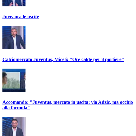
Juve, ora le uscite
Calciomercato Juventus, Miceli: "Ore calde per il portiere"
Accomando: "Juventus, mercato in uscita: via Adzic, ma occhio
alla formula"