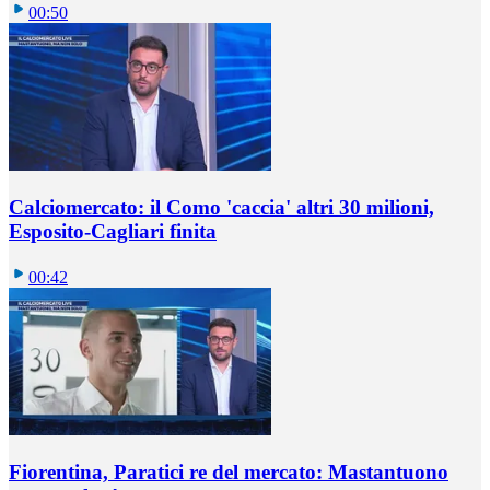
00:50
Calciomercato: il Como 'caccia' altri 30 milioni,
Esposito-Cagliari finita
00:42
Fiorentina, Paratici re del mercato: Mastantuono