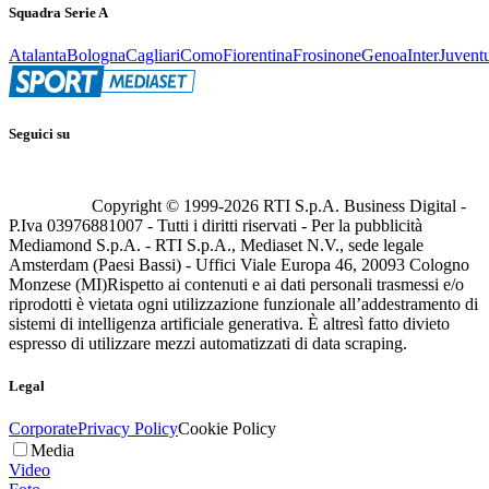
Squadra Serie A
Atalanta
Bologna
Cagliari
Como
Fiorentina
Frosinone
Genoa
Inter
Juvent
Seguici su
Copyright © 1999-
2026
RTI S.p.A. Business Digital -
P.Iva 03976881007 - Tutti i diritti riservati - Per la pubblicità
Mediamond S.p.A. - RTI S.p.A., Mediaset N.V., sede legale
Amsterdam (Paesi Bassi) - Uffici Viale Europa 46, 20093 Cologno
Monzese (MI)
Rispetto ai contenuti e ai dati personali trasmessi e/o
riprodotti è vietata ogni utilizzazione funzionale all’addestramento di
sistemi di intelligenza artificiale generativa. È altresì fatto divieto
espresso di utilizzare mezzi automatizzati di data scraping.
Legal
Corporate
Privacy Policy
Cookie Policy
Media
Video