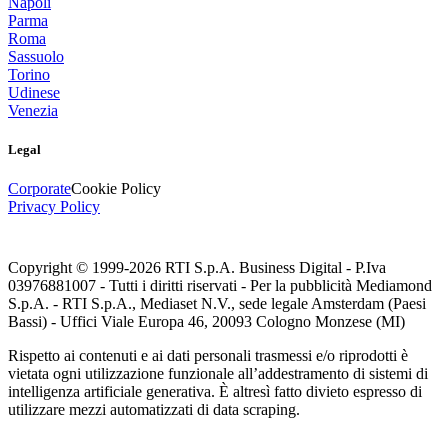
Napoli
Parma
Roma
Sassuolo
Torino
Udinese
Venezia
Legal
Corporate
Cookie Policy
Privacy Policy
Copyright © 1999-
2026
RTI S.p.A. Business Digital - P.Iva
03976881007 - Tutti i diritti riservati - Per la pubblicità Mediamond
S.p.A. - RTI S.p.A., Mediaset N.V., sede legale Amsterdam (Paesi
Bassi) - Uffici Viale Europa 46, 20093 Cologno Monzese (MI)
Rispetto ai contenuti e ai dati personali trasmessi e/o riprodotti è
vietata ogni utilizzazione funzionale all’addestramento di sistemi di
intelligenza artificiale generativa. È altresì fatto divieto espresso di
utilizzare mezzi automatizzati di data scraping.