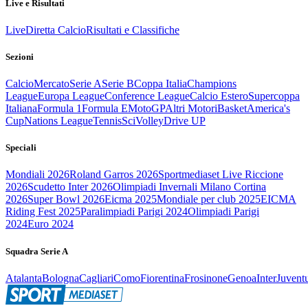
Live e Risultati
Live
Diretta Calcio
Risultati e Classifiche
Sezioni
Calcio
Mercato
Serie A
Serie B
Coppa Italia
Champions
League
Europa League
Conference League
Calcio Estero
Supercoppa
Italiana
Formula 1
Formula E
MotoGP
Altri Motori
Basket
America's
Cup
Nations League
Tennis
Sci
Volley
Drive UP
Speciali
Mondiali 2026
Roland Garros 2026
Sportmediaset Live Riccione
2026
Scudetto Inter 2026
Olimpiadi Invernali Milano Cortina
2026
Super Bowl 2026
Eicma 2025
Mondiale per club 2025
EICMA
Riding Fest 2025
Paralimpiadi Parigi 2024
Olimpiadi Parigi
2024
Euro 2024
Squadra Serie A
Atalanta
Bologna
Cagliari
Como
Fiorentina
Frosinone
Genoa
Inter
Juvent