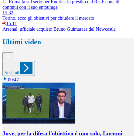
La Roma fa sul serio per Endrick in prestito dal Real: contatti
continui con il suo entourage
15:32
Torino, ecco gli obiettivi per chiudere il mercato
15:11
Arsenal, ufficiale acquisto Bruno Guimaraes dal Newcastle
Ultimi video
Vedi tutti
00:47
Juve, per la difesa l'obiettivo è uno solo, Lucumì