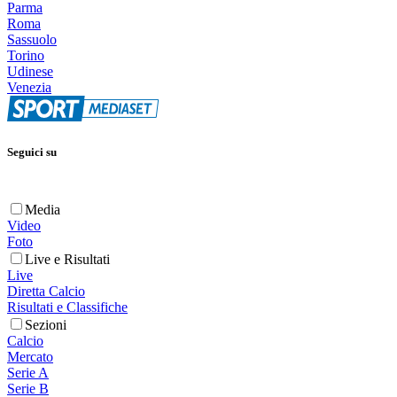
Parma
Roma
Sassuolo
Torino
Udinese
Venezia
Seguici su
Media
Video
Foto
Live e Risultati
Live
Diretta Calcio
Risultati e Classifiche
Sezioni
Calcio
Mercato
Serie A
Serie B