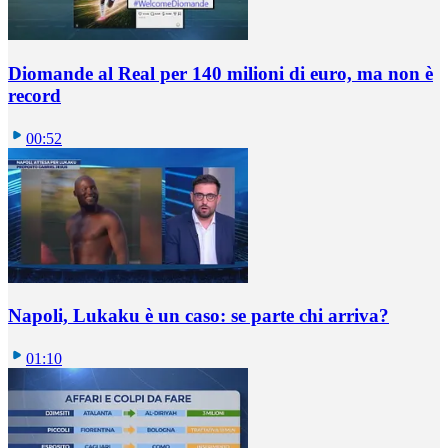
Diomande al Real per 140 milioni di euro, ma non è
record
00:52
Napoli, Lukaku è un caso: se parte chi arriva?
01:10