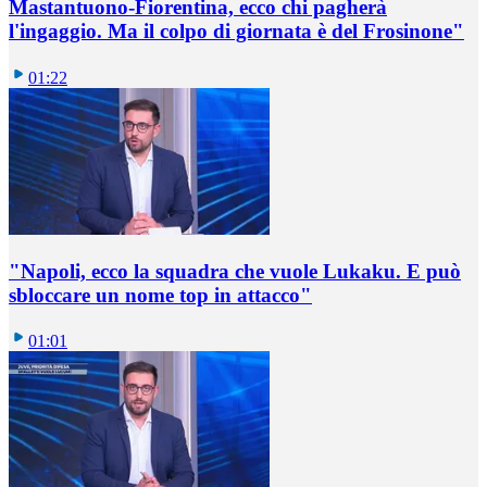
Mastantuono-Fiorentina, ecco chi pagherà
l'ingaggio. Ma il colpo di giornata è del Frosinone"
01:22
"Napoli, ecco la squadra che vuole Lukaku. E può
sbloccare un nome top in attacco"
01:01