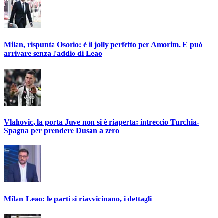
Milan, rispunta Osorio: è il jolly perfetto per Amorim. E può
arrivare senza l'addio di Leao
Vlahovic, la porta Juve non si è riaperta: intreccio Turchia-
Spagna per prendere Dusan a zero
Milan-Leao: le parti si riavvicinano, i dettagli