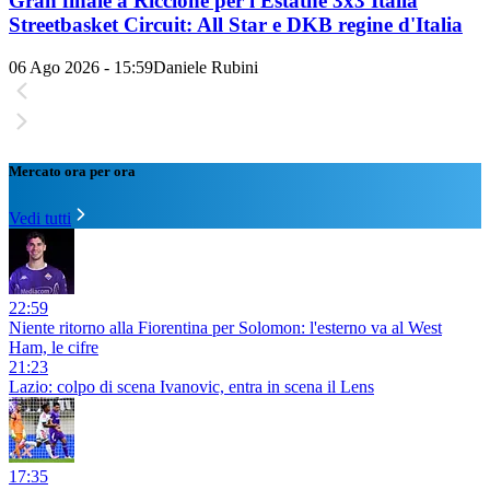
Gran finale a Riccione per l'Estathé 3x3 Italia
Streetbasket Circuit: All Star e DKB regine d'Italia
06 Ago 2026 - 15:59
Daniele Rubini
Mercato ora per ora
Vedi tutti
22:59
Niente ritorno alla Fiorentina per Solomon: l'esterno va al West
Ham, le cifre
21:23
Lazio: colpo di scena Ivanovic, entra in scena il Lens
17:35