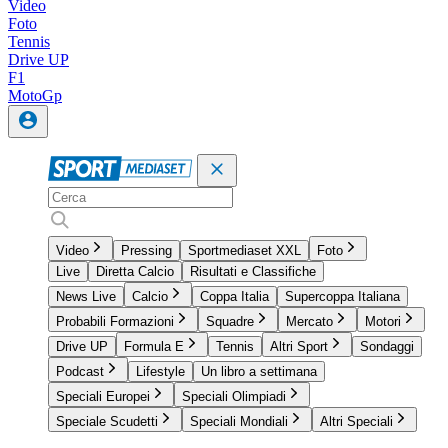
Video
Foto
Tennis
Drive UP
F1
MotoGp
Video
Pressing
Sportmediaset XXL
Foto
Live
Diretta Calcio
Risultati e Classifiche
News Live
Calcio
Coppa Italia
Supercoppa Italiana
Probabili Formazioni
Squadre
Mercato
Motori
Drive UP
Formula E
Tennis
Altri Sport
Sondaggi
Podcast
Lifestyle
Un libro a settimana
Speciali Europei
Speciali Olimpiadi
Speciale Scudetti
Speciali Mondiali
Altri Speciali