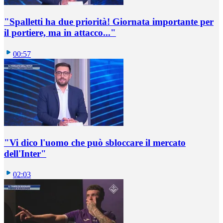
"Spalletti ha due priorità! Giornata importante per
il portiere, ma in attacco..."
00:57
"Vi dico l'uomo che può sbloccare il mercato
dell'Inter"
02:03