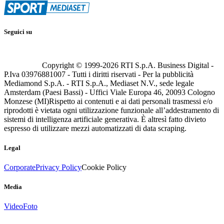
Seguici su
Copyright © 1999-
2026
RTI S.p.A. Business Digital -
P.Iva 03976881007 - Tutti i diritti riservati - Per la pubblicità
Mediamond S.p.A. - RTI S.p.A., Mediaset N.V., sede legale
Amsterdam (Paesi Bassi) - Uffici Viale Europa 46, 20093 Cologno
Monzese (MI)
Rispetto ai contenuti e ai dati personali trasmessi e/o
riprodotti è vietata ogni utilizzazione funzionale all’addestramento di
sistemi di intelligenza artificiale generativa. È altresì fatto divieto
espresso di utilizzare mezzi automatizzati di data scraping.
Legal
Corporate
Privacy Policy
Cookie Policy
Media
Video
Foto