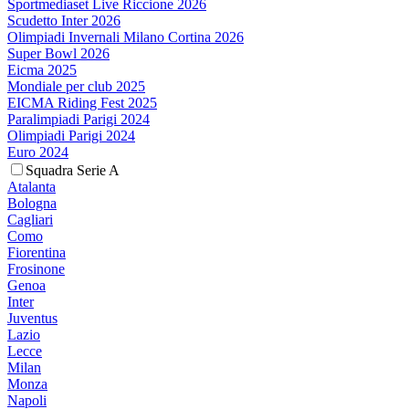
Sportmediaset Live Riccione 2026
Scudetto Inter 2026
Olimpiadi Invernali Milano Cortina 2026
Super Bowl 2026
Eicma 2025
Mondiale per club 2025
EICMA Riding Fest 2025
Paralimpiadi Parigi 2024
Olimpiadi Parigi 2024
Euro 2024
Squadra Serie A
Atalanta
Bologna
Cagliari
Como
Fiorentina
Frosinone
Genoa
Inter
Juventus
Lazio
Lecce
Milan
Monza
Napoli