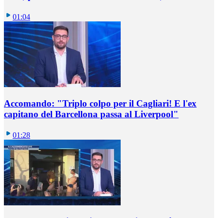
01:04
Accomando: "Triplo colpo per il Cagliari! E l'ex
capitano del Barcellona passa al Liverpool"
01:28