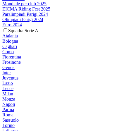
Mondiale per club 2025
EICMA Riding Fest 2025
Paralimpiadi Parigi 2024
Olimpiadi Parigi 2024
Euro 2024
Squadra Serie A
Atalanta
Bologna
Cagliari
Como
Fiorentina
Frosinone
Genoa
Inter
Juventus
Lazio
Lecce
Milan
Monza
Napoli
Parma
Roma
Sassuolo
Torino
Udinese