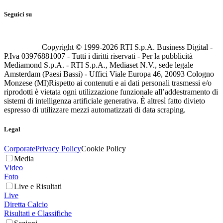
Seguici su
Copyright © 1999-
2026
RTI S.p.A. Business Digital -
P.Iva 03976881007 - Tutti i diritti riservati - Per la pubblicità
Mediamond S.p.A. - RTI S.p.A., Mediaset N.V., sede legale
Amsterdam (Paesi Bassi) - Uffici Viale Europa 46, 20093 Cologno
Monzese (MI)
Rispetto ai contenuti e ai dati personali trasmessi e/o
riprodotti è vietata ogni utilizzazione funzionale all’addestramento di
sistemi di intelligenza artificiale generativa. È altresì fatto divieto
espresso di utilizzare mezzi automatizzati di data scraping.
Legal
Corporate
Privacy Policy
Cookie Policy
Media
Video
Foto
Live e Risultati
Live
Diretta Calcio
Risultati e Classifiche