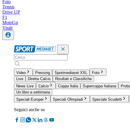
Foto
Tennis
Drive UP
F1
MotoGp
Virali
Video
Pressing
Sportmediaset XXL
Foto
Live
Diretta Calcio
Risultati e Classifiche
News Live
Calcio
Coppa Italia
Supercoppa Italiana
Proba
Un libro a settimana
Speciali Europei
Speciali Olimpiadi
Speciale Scudetti
Seguici anche su