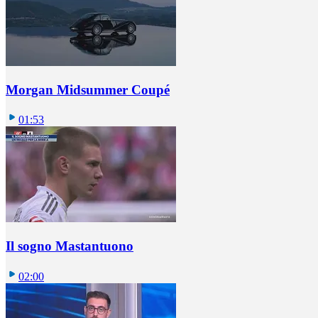
Morgan Midsummer Coupé
01:53
Il sogno Mastantuono
02:00