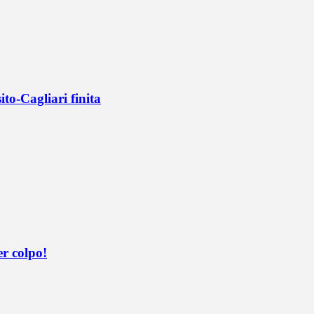
ito-Cagliari finita
er colpo!