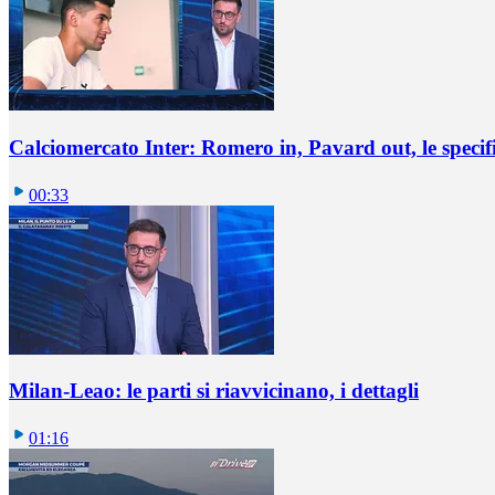
Calciomercato Inter: Romero in, Pavard out, le specif
00:33
Milan-Leao: le parti si riavvicinano, i dettagli
01:16