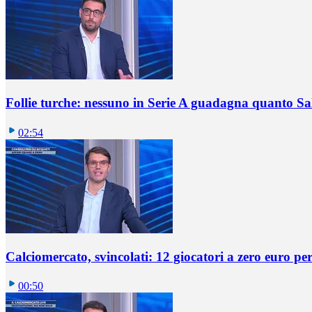
Follie turche: nessuno in Serie A guadagna quanto S
02:54
Calciomercato, svincolati: 12 giocatori a zero euro pe
00:50