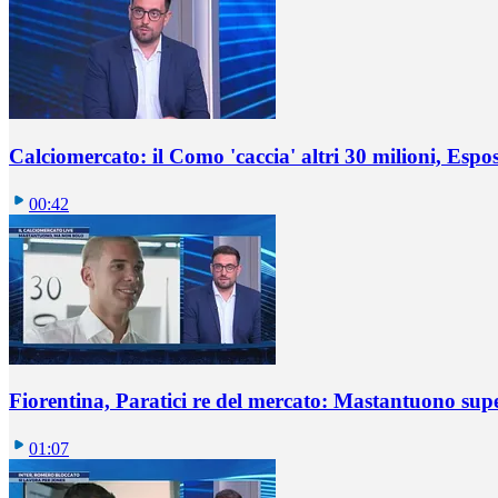
Calciomercato: il Como 'caccia' altri 30 milioni, Espos
00:42
Fiorentina, Paratici re del mercato: Mastantuono sup
01:07