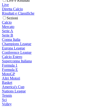
Live e Risultati
Live
Diretta Calcio
Risultati e Classifiche
Sezioni
Calcio
Mercato
Serie A
Serie B
Coppa Italia
Champions League
Europa League
Conference League
Calcio Estero
Supercoppa Italiana
Formula 1
Formula E
MotoGP
Altri Motori
Basket
America's Cup
Nations League
Tennis
Sci
Volley