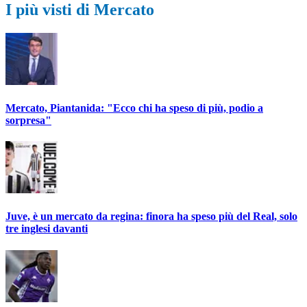
I più visti di Mercato
Mercato, Piantanida: "Ecco chi ha speso di più, podio a
sorpresa"
Juve, è un mercato da regina: finora ha speso più del Real, solo
tre inglesi davanti