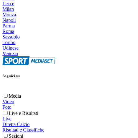
Lecce
Milan
Monza
Napoli
Parma
Roma
Sassuolo
Torino
Udinese
Venezia
Seguici su
Media
Video
Foto
Live e Risultati
Live
Diretta Calcio
Risultati e Classifiche
Sezioni