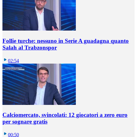
Follie turche: nessuno in Serie A guadagna quanto
Salah al Trabzonspor
02:54
Calciomercato, svincolati: 12 giocatori a zero euro
per sognare gratis
00:50