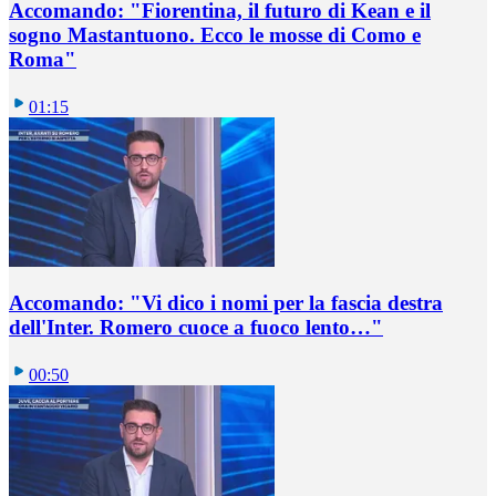
Accomando: "Fiorentina, il futuro di Kean e il
sogno Mastantuono. Ecco le mosse di Como e
Roma"
01:15
Accomando: "Vi dico i nomi per la fascia destra
dell'Inter. Romero cuoce a fuoco lento…"
00:50