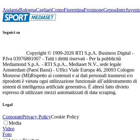
Atalanta
Bologna
Cagliari
Como
Fiorentina
Frosinone
Genoa
Inter
Juvent
Seguici su
Copyright © 1999-
2026
RTI S.p.A. Business Digital -
P.Iva 03976881007 - Tutti i diritti riservati - Per la pubblicità
Mediamond S.p.A. - RTI S.p.A., Mediaset N.V., sede legale
Amsterdam (Paesi Bassi) - Uffici Viale Europa 46, 20093 Cologno
Monzese (MI)
Rispetto ai contenuti e ai dati personali trasmessi e/o
riprodotti è vietata ogni utilizzazione funzionale all’addestramento di
sistemi di intelligenza artificiale generativa. È altresì fatto divieto
espresso di utilizzare mezzi automatizzati di data scraping.
Legal
Corporate
Privacy Policy
Cookie Policy
Media
Video
Foto