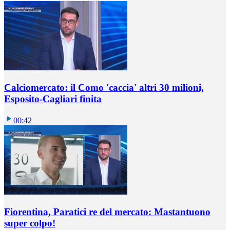
Calciomercato: il Como 'caccia' altri 30 milioni,
Esposito-Cagliari finita
00:42
Fiorentina, Paratici re del mercato: Mastantuono
super colpo!