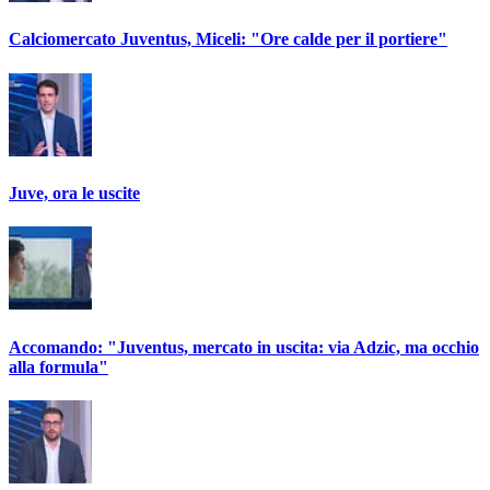
Calciomercato Juventus, Miceli: "Ore calde per il portiere"
Juve, ora le uscite
Accomando: "Juventus, mercato in uscita: via Adzic, ma occhio
alla formula"