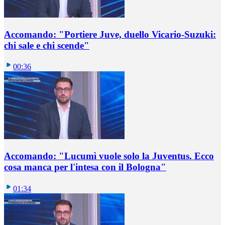
Accomando: "Portiere Juve, duello Vicario-Suzuki:
chi sale e chi scende"
00:36
Accomando: "Lucumì vuole solo la Juventus. Ecco
cosa manca per l'intesa con il Bologna"
01:34