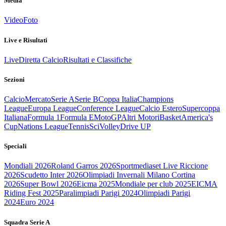
Media
Video
Foto
Live e Risultati
Live
Diretta Calcio
Risultati e Classifiche
Sezioni
Calcio
Mercato
Serie A
Serie B
Coppa Italia
Champions
League
Europa League
Conference League
Calcio Estero
Supercoppa
Italiana
Formula 1
Formula E
MotoGP
Altri Motori
Basket
America's
Cup
Nations League
Tennis
Sci
Volley
Drive UP
Speciali
Mondiali 2026
Roland Garros 2026
Sportmediaset Live Riccione
2026
Scudetto Inter 2026
Olimpiadi Invernali Milano Cortina
2026
Super Bowl 2026
Eicma 2025
Mondiale per club 2025
EICMA
Riding Fest 2025
Paralimpiadi Parigi 2024
Olimpiadi Parigi
2024
Euro 2024
Squadra Serie A