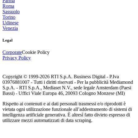
Parma
Roma
Sassuolo
Torino
Udinese
Venezia
Legal
Corporate
Cookie Policy
Privacy Policy
Copyright © 1999-
2026
RTI S.p.A. Business Digital - P.Iva
03976881007 - Tutti i diritti riservati - Per la pubblicità Mediamond
S.p.A. - RTI S.p.A., Mediaset N.V., sede legale Amsterdam (Paesi
Bassi) - Uffici Viale Europa 46, 20093 Cologno Monzese (MI)
Rispetto ai contenuti e ai dati personali trasmessi e/o riprodotti è
vietata ogni utilizzazione funzionale all’addestramento di sistemi di
intelligenza artificiale generativa. È altresì fatto divieto espresso di
utilizzare mezzi automatizzati di data scraping.