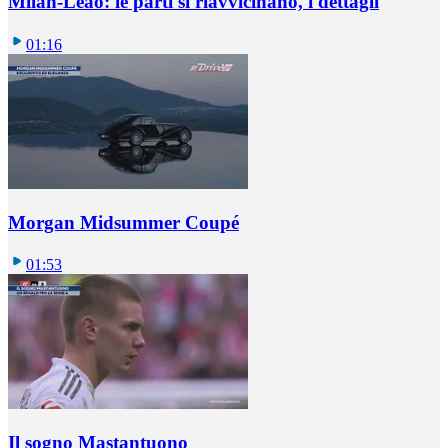
Milan-Leao: le parti si riavvicinano, i dettagli
01:16
Morgan Midsummer Coupé
01:53
Il sogno Mastantuono