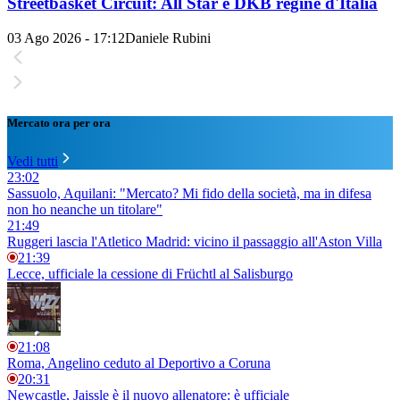
Streetbasket Circuit: All Star e DKB regine d'Italia
03 Ago 2026 - 17:12
Daniele Rubini
Mercato ora per ora
Vedi tutti
23:02
Sassuolo, Aquilani: "Mercato? Mi fido della società, ma in difesa
non ho neanche un titolare"
21:49
Ruggeri lascia l'Atletico Madrid: vicino il passaggio all'Aston Villa
21:39
Lecce, ufficiale la cessione di Früchtl al Salisburgo
21:08
Roma, Angelino ceduto al Deportivo a Coruna
20:31
Newcastle, Jaissle è il nuovo allenatore: è ufficiale