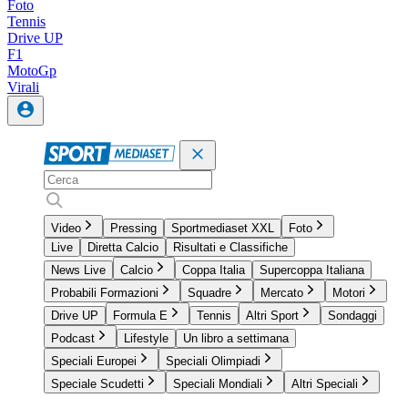
Foto
Tennis
Drive UP
F1
MotoGp
Virali
Video
Pressing
Sportmediaset XXL
Foto
Live
Diretta Calcio
Risultati e Classifiche
News Live
Calcio
Coppa Italia
Supercoppa Italiana
Probabili Formazioni
Squadre
Mercato
Motori
Drive UP
Formula E
Tennis
Altri Sport
Sondaggi
Podcast
Lifestyle
Un libro a settimana
Speciali Europei
Speciali Olimpiadi
Speciale Scudetti
Speciali Mondiali
Altri Speciali