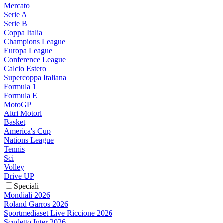
Mercato
Serie A
Serie B
Coppa Italia
Champions League
Europa League
Conference League
Calcio Estero
Supercoppa Italiana
Formula 1
Formula E
MotoGP
Altri Motori
Basket
America's Cup
Nations League
Tennis
Sci
Volley
Drive UP
Speciali
Mondiali 2026
Roland Garros 2026
Sportmediaset Live Riccione 2026
Scudetto Inter 2026