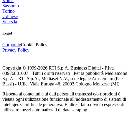
Roma
Sassuolo
Torino
Udinese
Venezia
Legal
Corporate
Cookie Policy
Privacy Policy
Copyright © 1999-
2026
RTI S.p.A. Business Digital - P.Iva
03976881007 - Tutti i diritti riservati - Per la pubblicità Mediamond
S.p.A. - RTI S.p.A., Mediaset N.V., sede legale Amsterdam (Paesi
Bassi) - Uffici Viale Europa 46, 20093 Cologno Monzese (MI)
Rispetto ai contenuti e ai dati personali trasmessi e/o riprodotti è
vietata ogni utilizzazione funzionale all’addestramento di sistemi di
intelligenza artificiale generativa. È altresì fatto divieto espresso di
utilizzare mezzi automatizzati di data scraping.