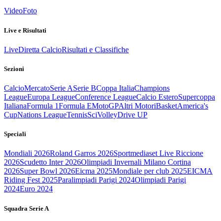
Video
Foto
Live e Risultati
Live
Diretta Calcio
Risultati e Classifiche
Sezioni
Calcio
Mercato
Serie A
Serie B
Coppa Italia
Champions
League
Europa League
Conference League
Calcio Estero
Supercoppa
Italiana
Formula 1
Formula E
MotoGP
Altri Motori
Basket
America's
Cup
Nations League
Tennis
Sci
Volley
Drive UP
Speciali
Mondiali 2026
Roland Garros 2026
Sportmediaset Live Riccione
2026
Scudetto Inter 2026
Olimpiadi Invernali Milano Cortina
2026
Super Bowl 2026
Eicma 2025
Mondiale per club 2025
EICMA
Riding Fest 2025
Paralimpiadi Parigi 2024
Olimpiadi Parigi
2024
Euro 2024
Squadra Serie A