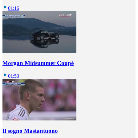
01:16
Morgan Midsummer Coupé
01:53
Il sogno Mastantuono