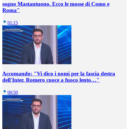
sogno Mastantuono. Ecco le mosse di Como e
Roma"
01:15
Accomando: "Vi dico i nomi per la fascia destra
dell'Inter. Romero cuoce a fuoco lento…"
00:50