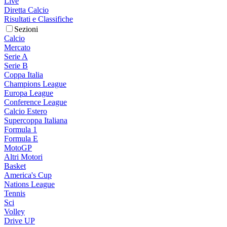
Live
Diretta Calcio
Risultati e Classifiche
Sezioni
Calcio
Mercato
Serie A
Serie B
Coppa Italia
Champions League
Europa League
Conference League
Calcio Estero
Supercoppa Italiana
Formula 1
Formula E
MotoGP
Altri Motori
Basket
America's Cup
Nations League
Tennis
Sci
Volley
Drive UP