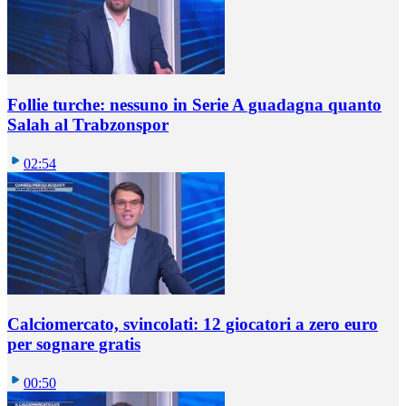
Follie turche: nessuno in Serie A guadagna quanto
Salah al Trabzonspor
02:54
Calciomercato, svincolati: 12 giocatori a zero euro
per sognare gratis
00:50