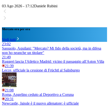
03 Ago 2026 - 17:12
Daniele Rubini
Mercato ora per ora
Vedi tutti
23:02
Sassuolo, Aquilani: "Mercato? Mi fido della società, ma in difesa
non ho neanche un titolare"
21:49
Ruggeri lascia l'Atletico Madrid: vicino il passaggio all'Aston Villa
21:39
Lecce, ufficiale la cessione di Früchtl al Salisburgo
21:08
Roma, Angelino ceduto al Deportivo a Coruna
20:31
Newcastle, Jaissle è il nuovo allenatore: è ufficiale