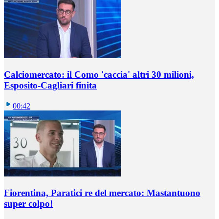
Calciomercato: il Como 'caccia' altri 30 milioni,
Esposito-Cagliari finita
00:42
Fiorentina, Paratici re del mercato: Mastantuono
super colpo!