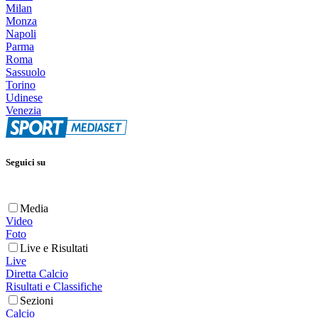
Milan
Monza
Napoli
Parma
Roma
Sassuolo
Torino
Udinese
Venezia
Seguici su
Media
Video
Foto
Live e Risultati
Live
Diretta Calcio
Risultati e Classifiche
Sezioni
Calcio