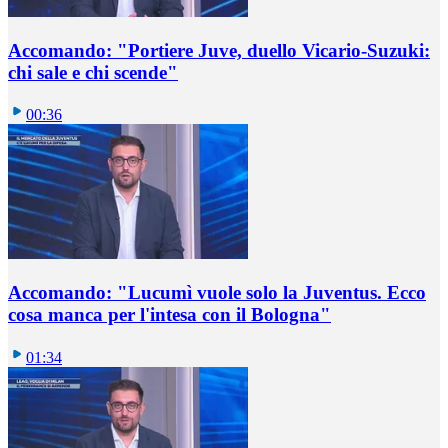
Accomando: "Portiere Juve, duello Vicario-Suzuki:
chi sale e chi scende"
00:36
Accomando: "Lucumì vuole solo la Juventus. Ecco
cosa manca per l'intesa con il Bologna"
01:34