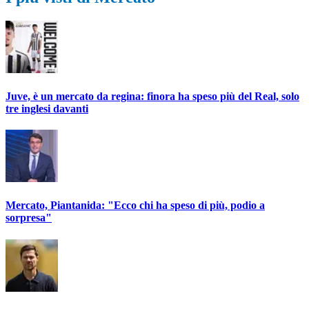
Juve, è un mercato da regina: finora ha speso più del Real, solo
tre inglesi davanti
Mercato, Piantanida: "Ecco chi ha speso di più, podio a
sorpresa"