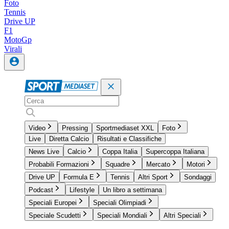
Foto
Tennis
Drive UP
F1
MotoGp
Virali
Video
Pressing
Sportmediaset XXL
Foto
Live
Diretta Calcio
Risultati e Classifiche
News Live
Calcio
Coppa Italia
Supercoppa Italiana
Probabili Formazioni
Squadre
Mercato
Motori
Drive UP
Formula E
Tennis
Altri Sport
Sondaggi
Podcast
Lifestyle
Un libro a settimana
Speciali Europei
Speciali Olimpiadi
Speciale Scudetti
Speciali Mondiali
Altri Speciali