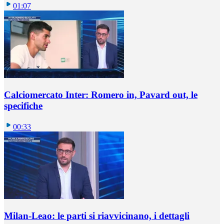
01:07
Calciomercato Inter: Romero in, Pavard out, le
specifiche
00:33
Milan-Leao: le parti si riavvicinano, i dettagli