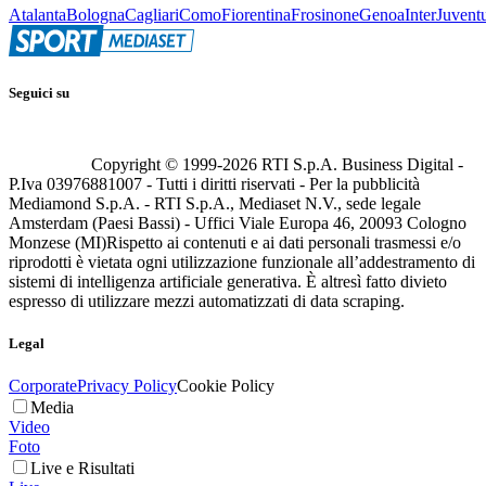
Atalanta
Bologna
Cagliari
Como
Fiorentina
Frosinone
Genoa
Inter
Juvent
Seguici su
Copyright © 1999-
2026
RTI S.p.A. Business Digital -
P.Iva 03976881007 - Tutti i diritti riservati - Per la pubblicità
Mediamond S.p.A. - RTI S.p.A., Mediaset N.V., sede legale
Amsterdam (Paesi Bassi) - Uffici Viale Europa 46, 20093 Cologno
Monzese (MI)
Rispetto ai contenuti e ai dati personali trasmessi e/o
riprodotti è vietata ogni utilizzazione funzionale all’addestramento di
sistemi di intelligenza artificiale generativa. È altresì fatto divieto
espresso di utilizzare mezzi automatizzati di data scraping.
Legal
Corporate
Privacy Policy
Cookie Policy
Media
Video
Foto
Live e Risultati