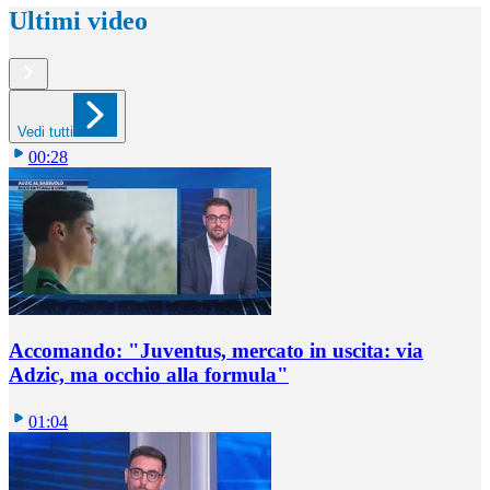
Ultimi video
Vedi tutti
00:28
Accomando: "Juventus, mercato in uscita: via
Adzic, ma occhio alla formula"
01:04