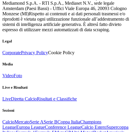
Mediamond S.p.A. - RTI S.p.A., Mediaset N.V., sede legale
Amsterdam (Paesi Bassi) - Uffici Viale Europa 46, 20093 Cologno
Monzese (MI)
Rispetto ai contenuti e ai dati personali trasmessi e/o
riprodotti è vietata ogni utilizzazione funzionale all’addestramento di
sistemi di intelligenza artificiale generativa. È altresì fatto divieto
espresso di utilizzare mezzi automatizzati di data scraping.
Legal
Corporate
Privacy Policy
Cookie Policy
Media
Video
Foto
Live e Risultati
Live
Diretta Calcio
Risultati e Classifiche
Sezioni
Calcio
Mercato
Serie A
Serie B
Coppa Italia
Champions
League
Europa League
Conference League
Calcio Estero
Supercoppa