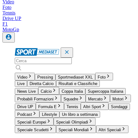
Video
Foto
Tennis
Drive UP
F1
MotoGp
Video
Pressing
Sportmediaset XXL
Foto
Live
Diretta Calcio
Risultati e Classifiche
News Live
Calcio
Coppa Italia
Supercoppa Italiana
Probabili Formazioni
Squadre
Mercato
Motori
Drive UP
Formula E
Tennis
Altri Sport
Sondaggi
Podcast
Lifestyle
Un libro a settimana
Speciali Europei
Speciali Olimpiadi
Speciale Scudetti
Speciali Mondiali
Altri Speciali