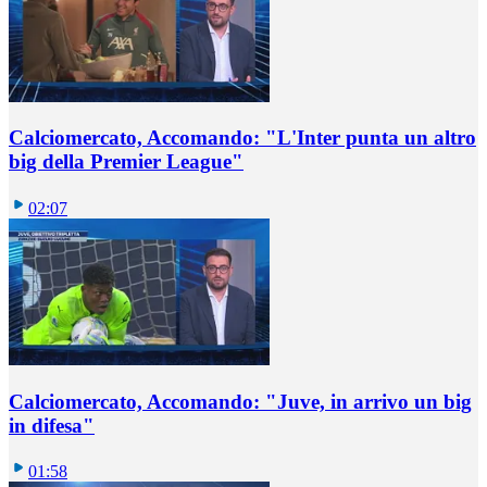
Calciomercato, Accomando: "L'Inter punta un altro
big della Premier League"
02:07
Calciomercato, Accomando: "Juve, in arrivo un big
in difesa"
01:58