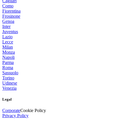
Cagliari
Como
Fiorentina
Frosinone
Genoa
Inter
Juventus
Lazio
Lecce
Milan
Monza
Napoli
Parma
Roma
Sassuolo
Torino
Udinese
Venezia
Legal
Corporate
Cookie Policy
Privacy Policy