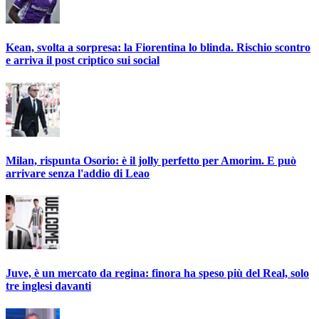
Kean, svolta a sorpresa: la Fiorentina lo blinda. Rischio scontro
e arriva il post criptico sui social
Milan, rispunta Osorio: è il jolly perfetto per Amorim. E può
arrivare senza l'addio di Leao
Juve, è un mercato da regina: finora ha speso più del Real, solo
tre inglesi davanti