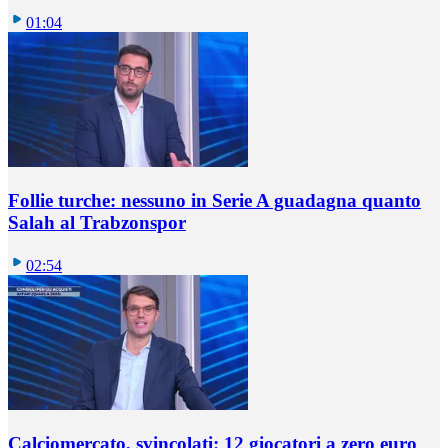
01:04
Follie turche: nessuno in Serie A guadagna quanto
Salah al Trabzonspor
02:54
Calciomercato, svincolati: 12 giocatori a zero euro