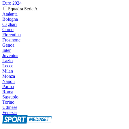
Euro 2024
Squadra Serie A
Atalanta
Bologna
Cagliari
Como
Fiorentina
Frosinone
Genoa
Inter
Juventus
Lazio
Lecce
Milan
Monza
Napoli
Parma
Roma
Sassuolo
Torino
Udinese
Venezia