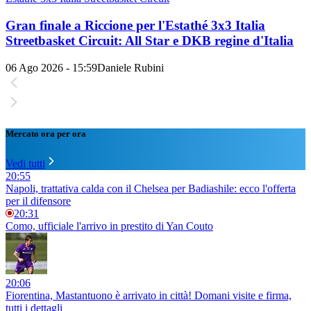
Gran finale a Riccione per l'Estathé 3x3 Italia
Streetbasket Circuit: All Star e DKB regine d'Italia
06 Ago 2026 - 15:59
Daniele Rubini
Mercato ora per ora
Vedi tutti
20:55
Napoli, trattativa calda con il Chelsea per Badiashile: ecco l'offerta
per il difensore
20:31
Como, ufficiale l'arrivo in prestito di Yan Couto
20:06
Fiorentina, Mastantuono è arrivato in città! Domani visite e firma,
tutti i dettagli