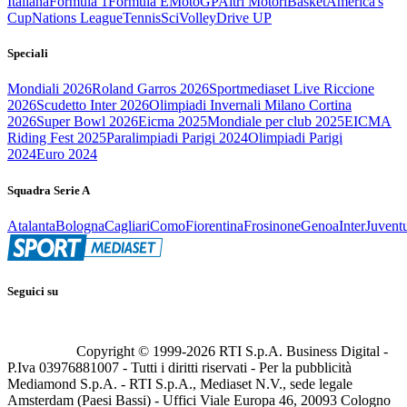
Italiana
Formula 1
Formula E
MotoGP
Altri Motori
Basket
America's
Cup
Nations League
Tennis
Sci
Volley
Drive UP
Speciali
Mondiali 2026
Roland Garros 2026
Sportmediaset Live Riccione
2026
Scudetto Inter 2026
Olimpiadi Invernali Milano Cortina
2026
Super Bowl 2026
Eicma 2025
Mondiale per club 2025
EICMA
Riding Fest 2025
Paralimpiadi Parigi 2024
Olimpiadi Parigi
2024
Euro 2024
Squadra Serie A
Atalanta
Bologna
Cagliari
Como
Fiorentina
Frosinone
Genoa
Inter
Juvent
Seguici su
Copyright © 1999-
2026
RTI S.p.A. Business Digital -
P.Iva 03976881007 - Tutti i diritti riservati - Per la pubblicità
Mediamond S.p.A. - RTI S.p.A., Mediaset N.V., sede legale
Amsterdam (Paesi Bassi) - Uffici Viale Europa 46, 20093 Cologno