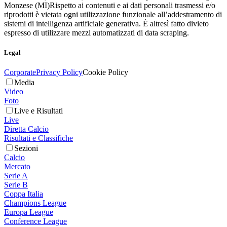
Monzese (MI)
Rispetto ai contenuti e ai dati personali trasmessi e/o
riprodotti è vietata ogni utilizzazione funzionale all’addestramento di
sistemi di intelligenza artificiale generativa. È altresì fatto divieto
espresso di utilizzare mezzi automatizzati di data scraping.
Legal
Corporate
Privacy Policy
Cookie Policy
Media
Video
Foto
Live e Risultati
Live
Diretta Calcio
Risultati e Classifiche
Sezioni
Calcio
Mercato
Serie A
Serie B
Coppa Italia
Champions League
Europa League
Conference League