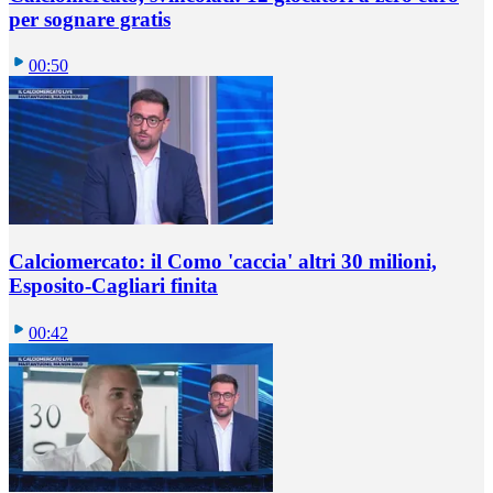
per sognare gratis
00:50
Calciomercato: il Como 'caccia' altri 30 milioni,
Esposito-Cagliari finita
00:42