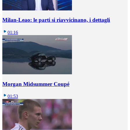
Milan-Leao: le parti si riavvicinano, i dettagli
01:16
Morgan Midsummer Coupé
01:53