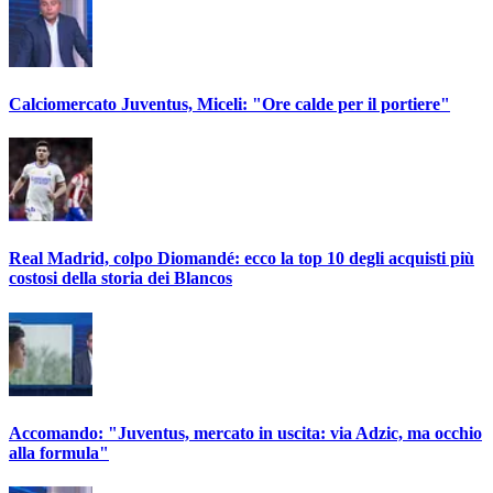
Calciomercato Juventus, Miceli: "Ore calde per il portiere"
Real Madrid, colpo Diomandé: ecco la top 10 degli acquisti più
costosi della storia dei Blancos
Accomando: "Juventus, mercato in uscita: via Adzic, ma occhio
alla formula"