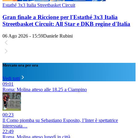
Estathé 3x3 Italia Streetbasket Circuit
Gran finale a Riccione per l'Estathé 3x3 Italia
Streetbasket Circuit: All Star e DKB regine d'Italia
06 Ago 2026 - 15:59
Daniele Rubini
Mercato ora per ora
Vedi tutti
09:01
Roma: Molina atteso alle 18.25 a Ciampino
00:23
Il Como piomba su Sebastiano Esposito, l’Inter è spettatrice
interessata…
22:49
Roma, Molina atteso lunedì in città