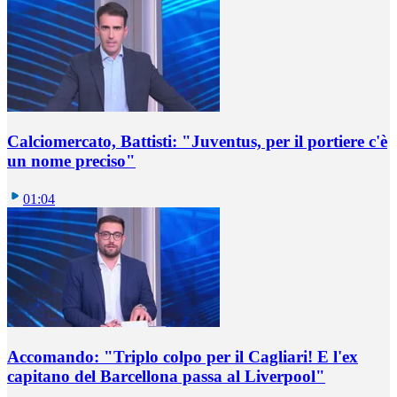
Calciomercato, Battisti: "Juventus, per il portiere c'è
un nome preciso"
01:04
Accomando: "Triplo colpo per il Cagliari! E l'ex
capitano del Barcellona passa al Liverpool"