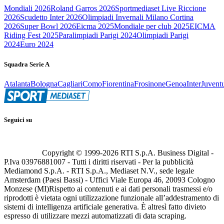
Mondiali 2026
Roland Garros 2026
Sportmediaset Live Riccione
2026
Scudetto Inter 2026
Olimpiadi Invernali Milano Cortina
2026
Super Bowl 2026
Eicma 2025
Mondiale per club 2025
EICMA
Riding Fest 2025
Paralimpiadi Parigi 2024
Olimpiadi Parigi
2024
Euro 2024
Squadra Serie A
Atalanta
Bologna
Cagliari
Como
Fiorentina
Frosinone
Genoa
Inter
Juvent
Seguici su
Copyright © 1999-
2026
RTI S.p.A. Business Digital -
P.Iva 03976881007 - Tutti i diritti riservati - Per la pubblicità
Mediamond S.p.A. - RTI S.p.A., Mediaset N.V., sede legale
Amsterdam (Paesi Bassi) - Uffici Viale Europa 46, 20093 Cologno
Monzese (MI)
Rispetto ai contenuti e ai dati personali trasmessi e/o
riprodotti è vietata ogni utilizzazione funzionale all’addestramento di
sistemi di intelligenza artificiale generativa. È altresì fatto divieto
espresso di utilizzare mezzi automatizzati di data scraping.