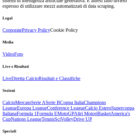
sistemi di intelligenza artificiale generativa. È altresì fatto divieto
espresso di utilizzare mezzi automatizzati di data scraping.
Legal
Corporate
Privacy Policy
Cookie Policy
Media
Video
Foto
Live e Risultati
Live
Diretta Calcio
Risultati e Classifiche
Sezioni
Calcio
Mercato
Serie A
Serie B
Coppa Italia
Champions
League
Europa League
Conference League
Calcio Estero
Supercoppa
Italiana
Formula 1
Formula E
MotoGP
Altri Motori
Basket
America's
Cup
Nations League
Tennis
Sci
Volley
Drive UP
Speciali