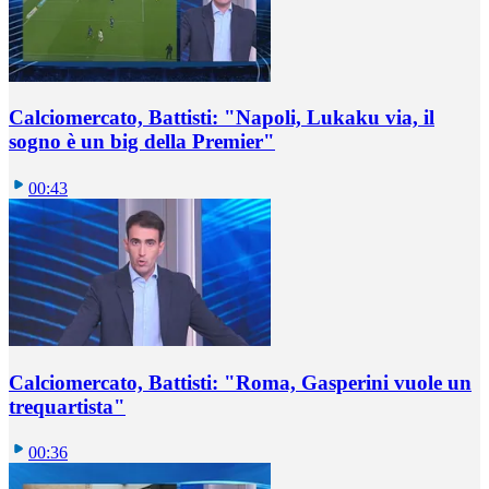
Calciomercato, Battisti: "Napoli, Lukaku via, il
sogno è un big della Premier"
00:43
Calciomercato, Battisti: "Roma, Gasperini vuole un
trequartista"
00:36