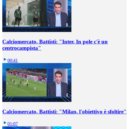
Calciomercato, Battisti: "Inter, In pole c'è un
centrocampista"
00:41
Calciomercato, Battisti: "Milan, l'obiettivo è sfoltire"
01:07