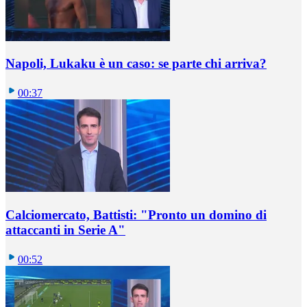
Napoli, Lukaku è un caso: se parte chi arriva?
00:37
Calciomercato, Battisti: "Pronto un domino di
attaccanti in Serie A"
00:52