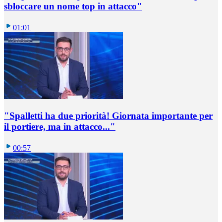
sbloccare un nome top in attacco"
01:01
"Spalletti ha due priorità! Giornata importante per
il portiere, ma in attacco..."
00:57