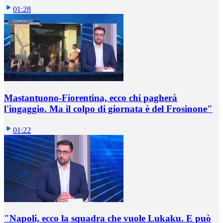
01:28
Mastantuono-Fiorentina, ecco chi pagherà
l'ingaggio. Ma il colpo di giornata è del Frosinone"
01:22
"Napoli, ecco la squadra che vuole Lukaku. E può