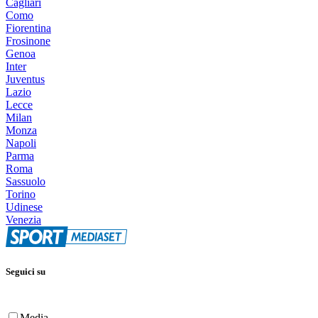
Cagliari
Como
Fiorentina
Frosinone
Genoa
Inter
Juventus
Lazio
Lecce
Milan
Monza
Napoli
Parma
Roma
Sassuolo
Torino
Udinese
Venezia
Seguici su
Media