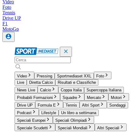
Video
Foto
Tennis
Drive UP
F1
MotoGp
Video
Pressing
Sportmediaset XXL
Foto
Live
Diretta Calcio
Risultati e Classifiche
News Live
Calcio
Coppa Italia
Supercoppa Italiana
Probabili Formazioni
Squadre
Mercato
Motori
Drive UP
Formula E
Tennis
Altri Sport
Sondaggi
Podcast
Lifestyle
Un libro a settimana
Speciali Europei
Speciali Olimpiadi
Speciale Scudetti
Speciali Mondiali
Altri Speciali