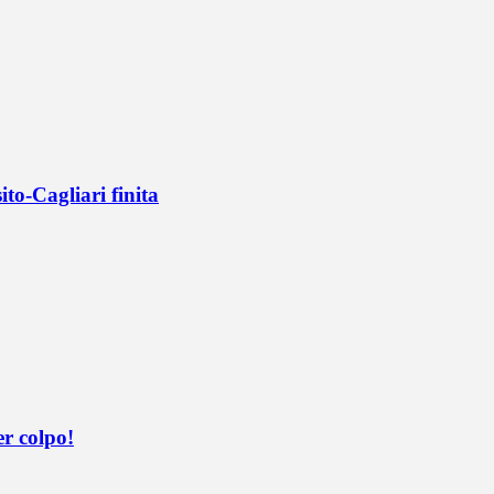
ito-Cagliari finita
er colpo!