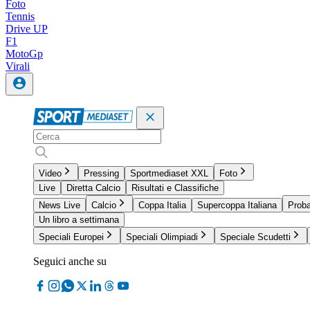
Foto
Tennis
Drive UP
F1
MotoGp
Virali
Video
Pressing
Sportmediaset XXL
Foto
Live
Diretta Calcio
Risultati e Classifiche
News Live
Calcio
Coppa Italia
Supercoppa Italiana
Proba
Un libro a settimana
Speciali Europei
Speciali Olimpiadi
Speciale Scudetti
Seguici anche su