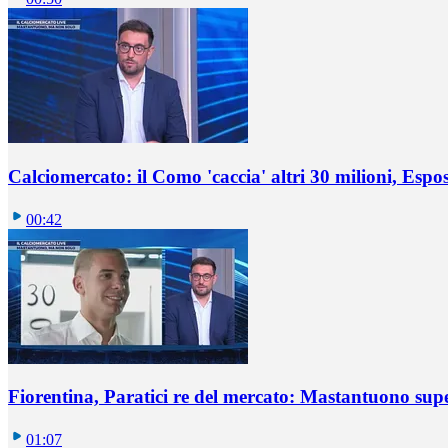
Calciomercato: il Como 'caccia' altri 30 milioni, Espos
00:42
Fiorentina, Paratici re del mercato: Mastantuono sup
01:07