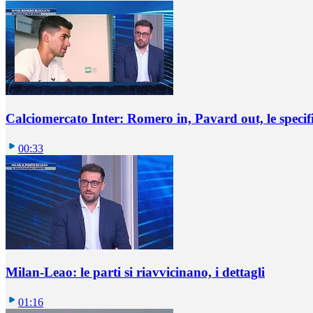
Calciomercato Inter: Romero in, Pavard out, le specif
00:33
Milan-Leao: le parti si riavvicinano, i dettagli
01:16