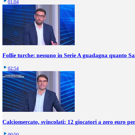
01:04
Follie turche: nessuno in Serie A guadagna quanto S
02:54
Calciomercato, svincolati: 12 giocatori a zero euro pe
00:50