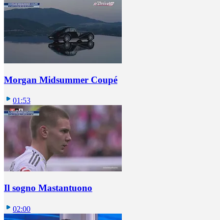
Morgan Midsummer Coupé
01:53
Il sogno Mastantuono
02:00