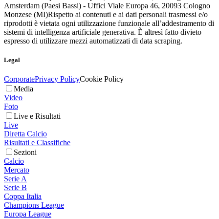
Amsterdam (Paesi Bassi) - Uffici Viale Europa 46, 20093 Cologno
Monzese (MI)
Rispetto ai contenuti e ai dati personali trasmessi e/o
riprodotti è vietata ogni utilizzazione funzionale all’addestramento di
sistemi di intelligenza artificiale generativa. È altresì fatto divieto
espresso di utilizzare mezzi automatizzati di data scraping.
Legal
Corporate
Privacy Policy
Cookie Policy
Media
Video
Foto
Live e Risultati
Live
Diretta Calcio
Risultati e Classifiche
Sezioni
Calcio
Mercato
Serie A
Serie B
Coppa Italia
Champions League
Europa League