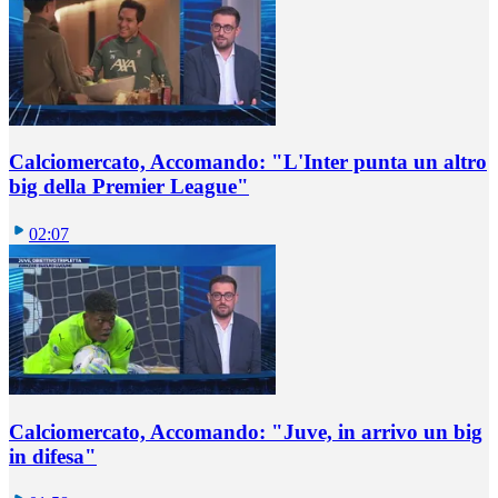
Calciomercato, Accomando: "L'Inter punta un altro
big della Premier League"
02:07
Calciomercato, Accomando: "Juve, in arrivo un big
in difesa"