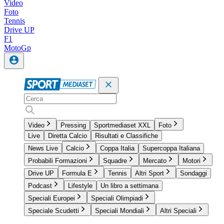
Video
Foto
Tennis
Drive UP
F1
MotoGp
Video
Pressing
Sportmediaset XXL
Foto
Live
Diretta Calcio
Risultati e Classifiche
News Live
Calcio
Coppa Italia
Supercoppa Italiana
Probabili Formazioni
Squadre
Mercato
Motori
Drive UP
Formula E
Tennis
Altri Sport
Sondaggi
Podcast
Lifestyle
Un libro a settimana
Speciali Europei
Speciali Olimpiadi
Speciale Scudetti
Speciali Mondiali
Altri Speciali