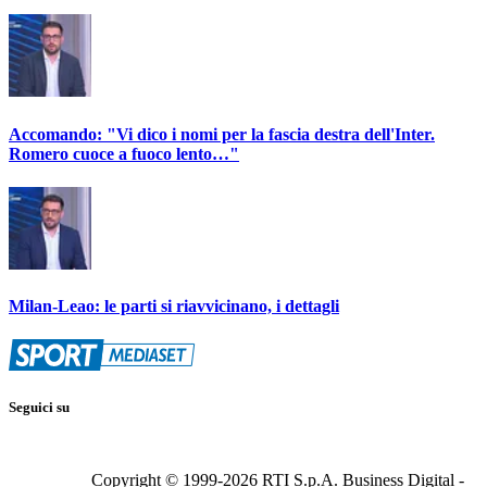
Accomando: "Vi dico i nomi per la fascia destra dell'Inter.
Romero cuoce a fuoco lento…"
Milan-Leao: le parti si riavvicinano, i dettagli
Seguici su
Copyright © 1999-
2026
RTI S.p.A. Business Digital -