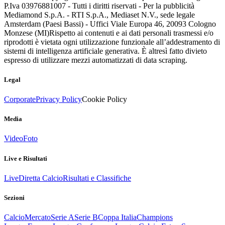
P.Iva 03976881007 - Tutti i diritti riservati - Per la pubblicità
Mediamond S.p.A. - RTI S.p.A., Mediaset N.V., sede legale
Amsterdam (Paesi Bassi) - Uffici Viale Europa 46, 20093 Cologno
Monzese (MI)
Rispetto ai contenuti e ai dati personali trasmessi e/o
riprodotti è vietata ogni utilizzazione funzionale all’addestramento di
sistemi di intelligenza artificiale generativa. È altresì fatto divieto
espresso di utilizzare mezzi automatizzati di data scraping.
Legal
Corporate
Privacy Policy
Cookie Policy
Media
Video
Foto
Live e Risultati
Live
Diretta Calcio
Risultati e Classifiche
Sezioni
Calcio
Mercato
Serie A
Serie B
Coppa Italia
Champions