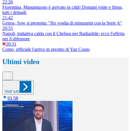
22:26
Fiorentina, Mastantuono è arrivato in città! Domani visite e firma,
tutti i dettagli
21:42
Genoa, Sow si presenta: "Ho voglia di misurarmi con la Serie A"
20:55
Napoli, trattativa calda con il Chelsea per Badiashile: ecco l'offerta
per il difensore
20:31
Como, ufficiale l'arrivo in prestito di Yan Couto
Ultimi video
Vedi tutti
01:58