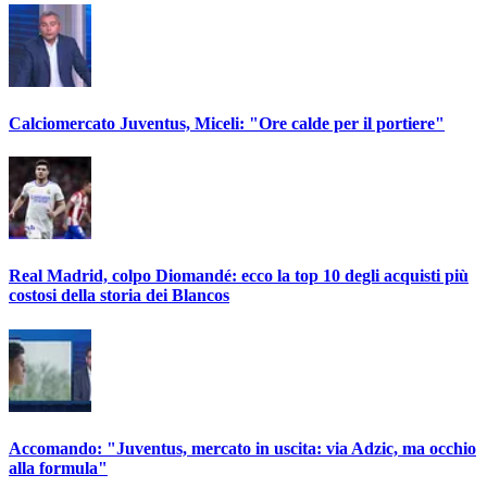
Calciomercato Juventus, Miceli: "Ore calde per il portiere"
Real Madrid, colpo Diomandé: ecco la top 10 degli acquisti più
costosi della storia dei Blancos
Accomando: "Juventus, mercato in uscita: via Adzic, ma occhio
alla formula"