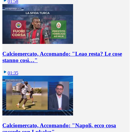
01:58
Calciomercato, Accomando: "Leao resta? Le cose
stanno così…"
01:35
Calciomercato, Accomando: "Napoli, ecco cosa
succede con Lukaku"