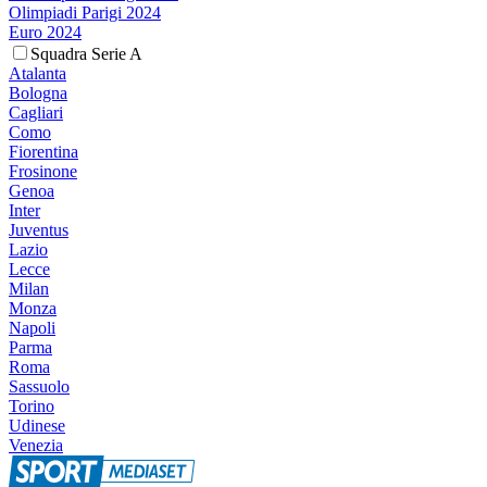
Olimpiadi Parigi 2024
Euro 2024
Squadra Serie A
Atalanta
Bologna
Cagliari
Como
Fiorentina
Frosinone
Genoa
Inter
Juventus
Lazio
Lecce
Milan
Monza
Napoli
Parma
Roma
Sassuolo
Torino
Udinese
Venezia