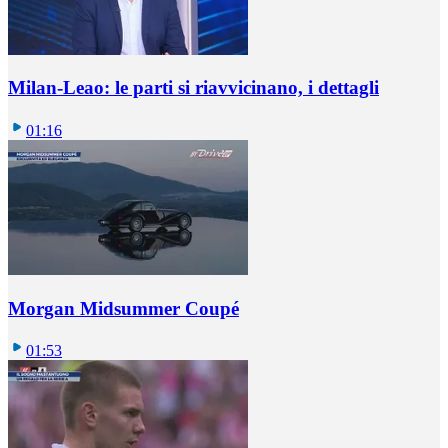
Milan-Leao: le parti si riavvicinano, i dettagli
01:16
Morgan Midsummer Coupé
01:53