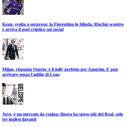
Kean, svolta a sorpresa: la Fiorentina lo blinda. Rischio scontro
e arriva il post criptico sui social
Milan, rispunta Osorio: è il jolly perfetto per Amorim. E può
arrivare senza l'addio di Leao
Juve, è un mercato da regina: finora ha speso più del Real, solo
tre inglesi davanti