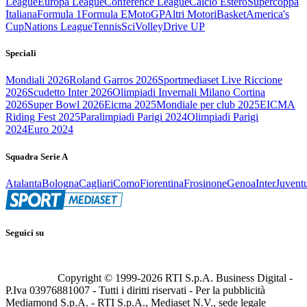
League
Europa League
Conference League
Calcio Estero
Supercoppa
Italiana
Formula 1
Formula E
MotoGP
Altri Motori
Basket
America's
Cup
Nations League
Tennis
Sci
Volley
Drive UP
Speciali
Mondiali 2026
Roland Garros 2026
Sportmediaset Live Riccione
2026
Scudetto Inter 2026
Olimpiadi Invernali Milano Cortina
2026
Super Bowl 2026
Eicma 2025
Mondiale per club 2025
EICMA
Riding Fest 2025
Paralimpiadi Parigi 2024
Olimpiadi Parigi
2024
Euro 2024
Squadra Serie A
Atalanta
Bologna
Cagliari
Como
Fiorentina
Frosinone
Genoa
Inter
Juvent
Seguici su
Copyright © 1999-
2026
RTI S.p.A. Business Digital -
P.Iva 03976881007 - Tutti i diritti riservati - Per la pubblicità
Mediamond S.p.A. - RTI S.p.A., Mediaset N.V., sede legale