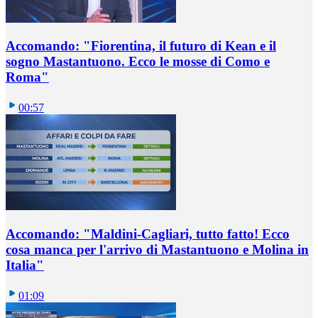
Accomando: "Fiorentina, il futuro di Kean e il
sogno Mastantuono. Ecco le mosse di Como e
Roma"
00:57
Accomando: "Maldini-Cagliari, tutto fatto! Ecco
cosa manca per l'arrivo di Mastantuono e Molina in
Italia"
01:09