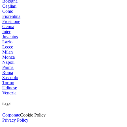
Bologna
Cagliari
Como
Fiorentina
Frosinone
Genoa
Inter
Juventus
Lazio
Lecce
Milan
Monza
Napoli
Parma
Roma
Sassuolo
Torino
Udinese
Venezia
Legal
Corporate
Cookie Policy
Privacy Policy