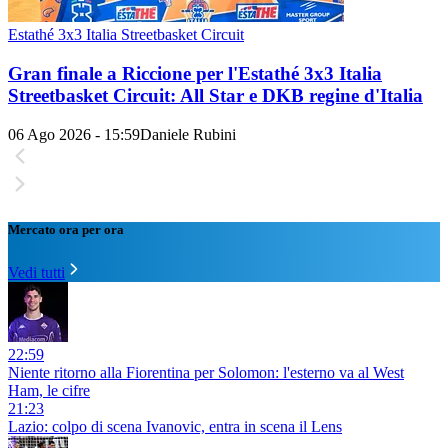
Estathé 3x3 Italia Streetbasket Circuit
Gran finale a Riccione per l'Estathé 3x3 Italia
Streetbasket Circuit: All Star e DKB regine d'Italia
06 Ago 2026 - 15:59
Daniele Rubini
Mercato ora per ora
Vedi tutti
22:59
Niente ritorno alla Fiorentina per Solomon: l'esterno va al West
Ham, le cifre
21:23
Lazio: colpo di scena Ivanovic, entra in scena il Lens