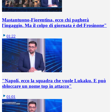
Mastantuono-Fiorentina, ecco chi pagherà
l'ingaggio. Ma il colpo di giornata è del Frosinone"
01:22
"Napoli, ecco la squadra che vuole Lukaku. E può
sbloccare un nome top in attacco"
01:01