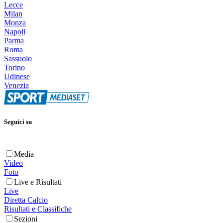
Lecce
Milan
Monza
Napoli
Parma
Roma
Sassuolo
Torino
Udinese
Venezia
Seguici su
Media
Video
Foto
Live e Risultati
Live
Diretta Calcio
Risultati e Classifiche
Sezioni