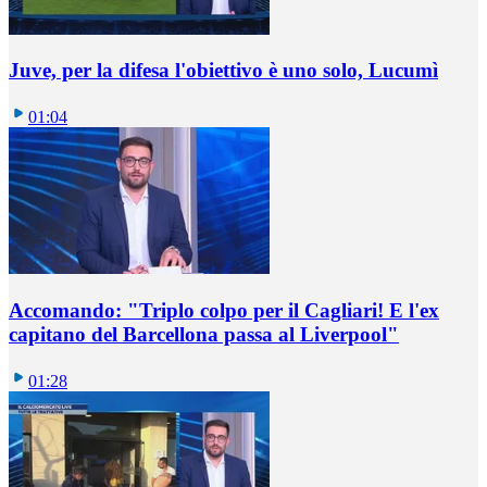
Juve, per la difesa l'obiettivo è uno solo, Lucumì
01:04
Accomando: "Triplo colpo per il Cagliari! E l'ex
capitano del Barcellona passa al Liverpool"
01:28