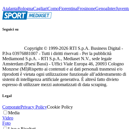
Atalanta
Bologna
Cagliari
Como
Fiorentina
Frosinone
Genoa
Inter
Juvent
Seguici su
Copyright © 1999-
2026
RTI S.p.A. Business Digital -
P.Iva 03976881007 - Tutti i diritti riservati - Per la pubblicità
Mediamond S.p.A. - RTI S.p.A., Mediaset N.V., sede legale
Amsterdam (Paesi Bassi) - Uffici Viale Europa 46, 20093 Cologno
Monzese (MI)
Rispetto ai contenuti e ai dati personali trasmessi e/o
riprodotti è vietata ogni utilizzazione funzionale all’addestramento di
sistemi di intelligenza artificiale generativa. È altresì fatto divieto
espresso di utilizzare mezzi automatizzati di data scraping.
Legal
Corporate
Privacy Policy
Cookie Policy
Media
Video
Foto
Live e Risultati