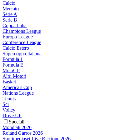
Calcio
Mercato
Serie A
Serie B
Coppa Italia
Champions League
Europa League
Conference League
Calcio Estero
Supercoppa Italiana
Formula 1
Formula E
MotoGP
Altri Motori
Basket
America's Cup
Nations League
Tennis
Sci
Volley
Drive UP
Speciali
Mondiali 2026
Roland Garros 2026
Sportmediaset Live Riccione 2026