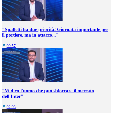
"Spalletti ha due priorità! Giornata importante per
il portiere, ma in attacco..."
00:57
"Vi dico l'uomo che può sbloccare il mercato
dell'Inter"
02:03