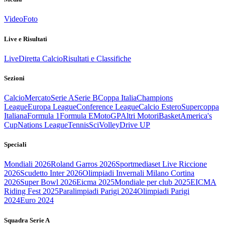
Video
Foto
Live e Risultati
Live
Diretta Calcio
Risultati e Classifiche
Sezioni
Calcio
Mercato
Serie A
Serie B
Coppa Italia
Champions
League
Europa League
Conference League
Calcio Estero
Supercoppa
Italiana
Formula 1
Formula E
MotoGP
Altri Motori
Basket
America's
Cup
Nations League
Tennis
Sci
Volley
Drive UP
Speciali
Mondiali 2026
Roland Garros 2026
Sportmediaset Live Riccione
2026
Scudetto Inter 2026
Olimpiadi Invernali Milano Cortina
2026
Super Bowl 2026
Eicma 2025
Mondiale per club 2025
EICMA
Riding Fest 2025
Paralimpiadi Parigi 2024
Olimpiadi Parigi
2024
Euro 2024
Squadra Serie A