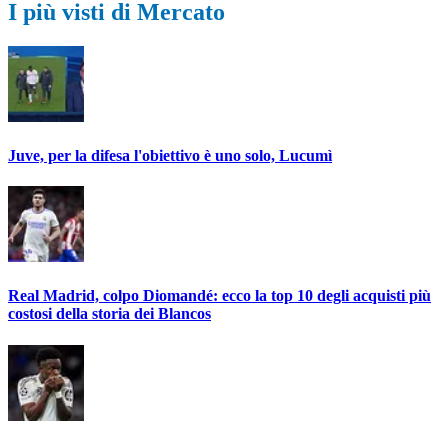
I più visti di Mercato
Juve, per la difesa l'obiettivo è uno solo, Lucumì
Real Madrid, colpo Diomandé: ecco la top 10 degli acquisti più
costosi della storia dei Blancos