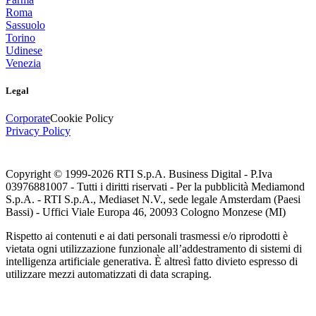
Roma
Sassuolo
Torino
Udinese
Venezia
Legal
Corporate
Cookie Policy
Privacy Policy
Copyright © 1999-
2026
RTI S.p.A. Business Digital - P.Iva
03976881007 - Tutti i diritti riservati - Per la pubblicità Mediamond
S.p.A. - RTI S.p.A., Mediaset N.V., sede legale Amsterdam (Paesi
Bassi) - Uffici Viale Europa 46, 20093 Cologno Monzese (MI)
Rispetto ai contenuti e ai dati personali trasmessi e/o riprodotti è
vietata ogni utilizzazione funzionale all’addestramento di sistemi di
intelligenza artificiale generativa. È altresì fatto divieto espresso di
utilizzare mezzi automatizzati di data scraping.