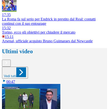
17:35
La Roma fa sul serio per Endrick in prestito dal Real: contatti
continui con il suo entourage
15:32
Torino, ecco gli obiettivi per chiudere il mercato
15:11
Arsenal, ufficiale acquisto Bruno Guimaraes dal Newcastle
Ultimi video
Vedi tutti
00:47