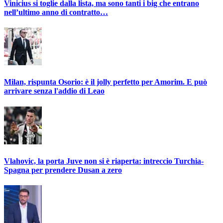
Vinicius si toglie dalla lista, ma sono tanti i big che entrano
nell’ultimo anno di contratto…
Milan, rispunta Osorio: è il jolly perfetto per Amorim. E può
arrivare senza l'addio di Leao
Vlahovic, la porta Juve non si è riaperta: intreccio Turchia-
Spagna per prendere Dusan a zero