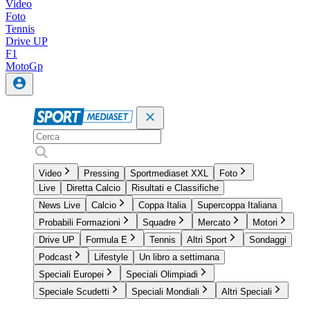
Video
Foto
Tennis
Drive UP
F1
MotoGp
Video
Pressing
Sportmediaset XXL
Foto
Live
Diretta Calcio
Risultati e Classifiche
News Live
Calcio
Coppa Italia
Supercoppa Italiana
Probabili Formazioni
Squadre
Mercato
Motori
Drive UP
Formula E
Tennis
Altri Sport
Sondaggi
Podcast
Lifestyle
Un libro a settimana
Speciali Europei
Speciali Olimpiadi
Speciale Scudetti
Speciali Mondiali
Altri Speciali