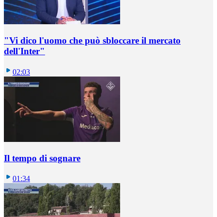
"Vi dico l'uomo che può sbloccare il mercato
dell'Inter"
02:03
Il tempo di sognare
01:34