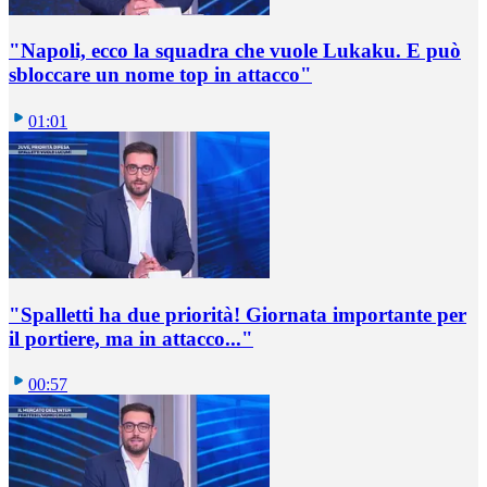
"Napoli, ecco la squadra che vuole Lukaku. E può
sbloccare un nome top in attacco"
01:01
"Spalletti ha due priorità! Giornata importante per
il portiere, ma in attacco..."
00:57