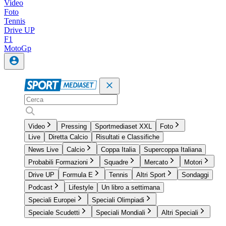
Video
Foto
Tennis
Drive UP
F1
MotoGp
Video
Pressing
Sportmediaset XXL
Foto
Live
Diretta Calcio
Risultati e Classifiche
News Live
Calcio
Coppa Italia
Supercoppa Italiana
Probabili Formazioni
Squadre
Mercato
Motori
Drive UP
Formula E
Tennis
Altri Sport
Sondaggi
Podcast
Lifestyle
Un libro a settimana
Speciali Europei
Speciali Olimpiadi
Speciale Scudetti
Speciali Mondiali
Altri Speciali