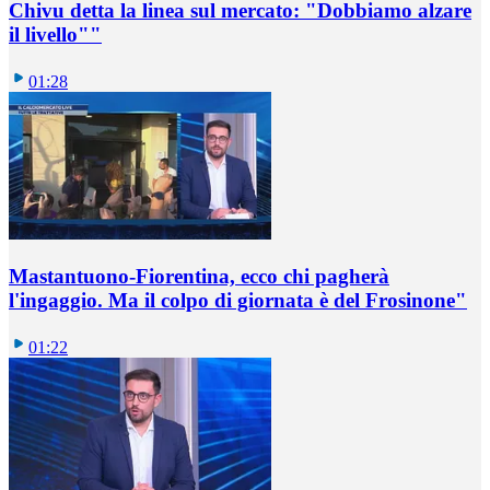
Chivu detta la linea sul mercato: "Dobbiamo alzare
il livello""
01:28
Mastantuono-Fiorentina, ecco chi pagherà
l'ingaggio. Ma il colpo di giornata è del Frosinone"
01:22