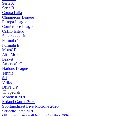
Serie A
Serie B
Coppa Italia
Champions League
Europa League
Conference League
Calcio Estero
Supercoppa Italiana
Formula 1
Formula E
MotoGP
Altri Motori
Basket
America's Cup
Nations League
Tennis
Sci
Volley
Drive UP
Speciali
Mondiali 2026
Roland Garros 2026
Sportmediaset Live Riccione 2026
Scudetto Inter 2026
Olimpiadi Invernali Milano Cortina 2026