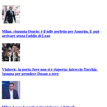
Milan, rispunta Osorio: è il jolly perfetto per Amorim. E può
arrivare senza l'addio di Leao
Vlahovic, la porta Juve non si è riaperta: intreccio Turchia-
Spagna per prendere Dusan a zero