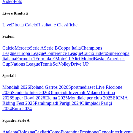
Video
Foto
Live e Risultati
Live
Diretta Calcio
Risultati e Classifiche
Sezioni
Calcio
Mercato
Serie A
Serie B
Coppa Italia
Champions
League
Europa League
Conference League
Calcio Estero
Supercoppa
Italiana
Formula 1
Formula E
MotoGP
Altri Motori
Basket
America's
Cup
Nations League
Tennis
Sci
Volley
Drive UP
Speciali
Mondiali 2026
Roland Garros 2026
Sportmediaset Live Riccione
2026
Scudetto Inter 2026
Olimpiadi Invernali Milano Cortina
2026
Super Bowl 2026
Eicma 2025
Mondiale per club 2025
EICMA
Riding Fest 2025
Paralimpiadi Parigi 2024
Olimpiadi Parigi
2024
Euro 2024
Squadra Serie A
Atalanta
Bologna
Cagliari
Como
Fiorentina
Frosinone
Genoa
Inter
Juvent