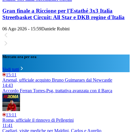
Gran finale a Riccione per l'Estathé 3x3 Italia
Streetbasket Circuit: All Star e DKB regine d'Italia
06 Ago 2026 - 15:59
Daniele Rubini
Mercato ora per ora
Vedi tutti
15:11
Arsenal, ufficiale acquisto Bruno Guimaraes dal Newcastle
14:43
Accordo Ferran Torres-Psg, trattativa avanzata con il Barça
13:11
Roma, ufficiale il rinnovo di Pellegrini
11:41
Cagliari, visite mediche per Maldini, Carlos e Aurelio