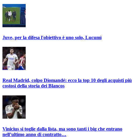
Juve, per la difesa l'obiettivo è uno solo, Lucumì
Real Madrid, colpo Diomandé: ecco la top 10 degli acquisti più
costosi della storia dei Blancos
Vinicius si toglie dalla lista, ma sono tanti i big che entrano
nell’ultimo anno di contratto…