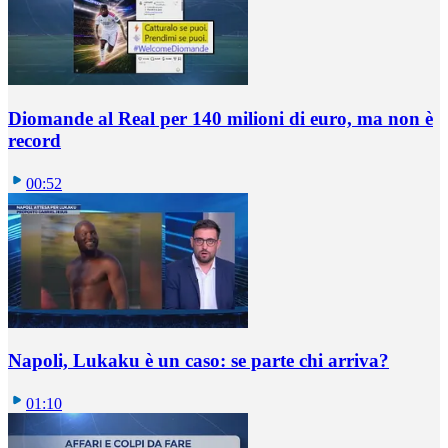
Diomande al Real per 140 milioni di euro, ma non è
record
00:52
Napoli, Lukaku è un caso: se parte chi arriva?
01:10