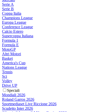
Serie A
Serie B
Coppa Italia
Champions League
Europa League
Conference League
Calcio Estero
Supercoppa Italiana
Formula 1
Formula E
MotoGP
Altri Motori
Basket
America's Cup
Nations League
Tennis
Sci
Volley
Drive UP
Speciali
Mondiali 2026
Roland Garros 2026
Sportmediaset Live Riccione 2026
Scudetto Inter 2026