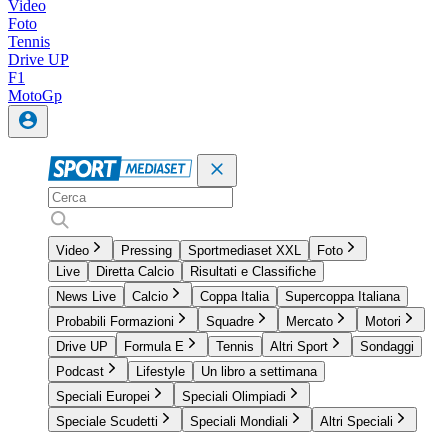
Video
Foto
Tennis
Drive UP
F1
MotoGp
Video
Pressing
Sportmediaset XXL
Foto
Live
Diretta Calcio
Risultati e Classifiche
News Live
Calcio
Coppa Italia
Supercoppa Italiana
Probabili Formazioni
Squadre
Mercato
Motori
Drive UP
Formula E
Tennis
Altri Sport
Sondaggi
Podcast
Lifestyle
Un libro a settimana
Speciali Europei
Speciali Olimpiadi
Speciale Scudetti
Speciali Mondiali
Altri Speciali