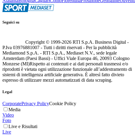
Atalanta
Bologna
Cagliari
Como
Fiorentina
Frosinone
Genoa
Inter
Juvent
Seguici su
Copyright © 1999-
2026
RTI S.p.A. Business Digital -
P.Iva 03976881007 - Tutti i diritti riservati - Per la pubblicità
Mediamond S.p.A. - RTI S.p.A., Mediaset N.V., sede legale
Amsterdam (Paesi Bassi) - Uffici Viale Europa 46, 20093 Cologno
Monzese (MI)
Rispetto ai contenuti e ai dati personali trasmessi e/o
riprodotti è vietata ogni utilizzazione funzionale all’addestramento di
sistemi di intelligenza artificiale generativa. È altresì fatto divieto
espresso di utilizzare mezzi automatizzati di data scraping.
Legal
Corporate
Privacy Policy
Cookie Policy
Media
Video
Foto
Live e Risultati
Live