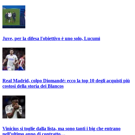
Juve, per la difesa l'obiettivo è uno solo, Lucumì
Real Madrid, colpo Diomandé: ecco la top 10 degli acquisti più
costosi della storia dei Blancos
Vinicius si toglie dalla lista, ma sono tanti i big che entrano
nell’ultimo anno di contratto…