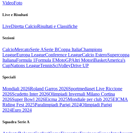
Video
Foto
Live e Risultati
Live
Diretta Calcio
Risultati e Classifiche
Sezioni
Calcio
Mercato
Serie A
Serie B
Coppa Italia
Champions
League
Europa League
Conference League
Calcio Estero
Supercoppa
Italiana
Formula 1
Formula E
MotoGP
Altri Motori
Basket
America's
Cup
Nations League
Tennis
Sci
Volley
Drive UP
Speciali
Mondiali 2026
Roland Garros 2026
Sportmediaset Live Riccione
2026
Scudetto Inter 2026
Olimpiadi Invernali Milano Cortina
2026
Super Bowl 2026
Eicma 2025
Mondiale per club 2025
EICMA
Riding Fest 2025
Paralimpiadi Parigi 2024
Olimpiadi Parigi
2024
Euro 2024
Squadra Serie A