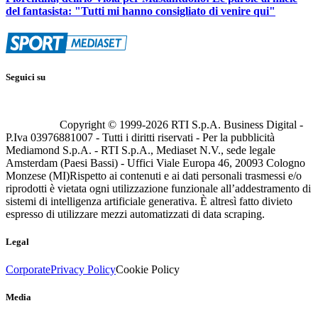
del fantasista: "Tutti mi hanno consigliato di venire qui"
Seguici su
Copyright © 1999-
2026
RTI S.p.A. Business Digital -
P.Iva 03976881007 - Tutti i diritti riservati - Per la pubblicità
Mediamond S.p.A. - RTI S.p.A., Mediaset N.V., sede legale
Amsterdam (Paesi Bassi) - Uffici Viale Europa 46, 20093 Cologno
Monzese (MI)
Rispetto ai contenuti e ai dati personali trasmessi e/o
riprodotti è vietata ogni utilizzazione funzionale all’addestramento di
sistemi di intelligenza artificiale generativa. È altresì fatto divieto
espresso di utilizzare mezzi automatizzati di data scraping.
Legal
Corporate
Privacy Policy
Cookie Policy
Media