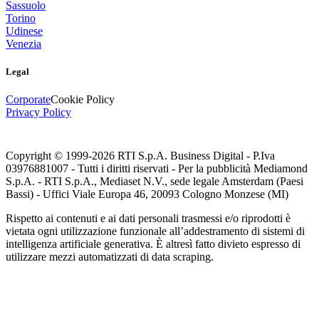
Sassuolo
Torino
Udinese
Venezia
Legal
Corporate
Cookie Policy
Privacy Policy
Copyright © 1999-
2026
RTI S.p.A. Business Digital - P.Iva
03976881007 - Tutti i diritti riservati - Per la pubblicità Mediamond
S.p.A. - RTI S.p.A., Mediaset N.V., sede legale Amsterdam (Paesi
Bassi) - Uffici Viale Europa 46, 20093 Cologno Monzese (MI)
Rispetto ai contenuti e ai dati personali trasmessi e/o riprodotti è
vietata ogni utilizzazione funzionale all’addestramento di sistemi di
intelligenza artificiale generativa. È altresì fatto divieto espresso di
utilizzare mezzi automatizzati di data scraping.