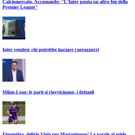
Calciomercato, Accomando: "L'Inter punta un altro big della
Premier League"
Inter vendesi, chi potrebbe lasciare i nerazzurri
Milan-Leao: le parti si riavvicinano, i dettagli
Fiorentina, delirio Viola per Mastantuono! Le parole al miele