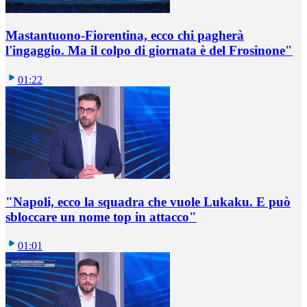
Mastantuono-Fiorentina, ecco chi pagherà
l'ingaggio. Ma il colpo di giornata è del Frosinone"
01:22
"Napoli, ecco la squadra che vuole Lukaku. E può
sbloccare un nome top in attacco"
01:01