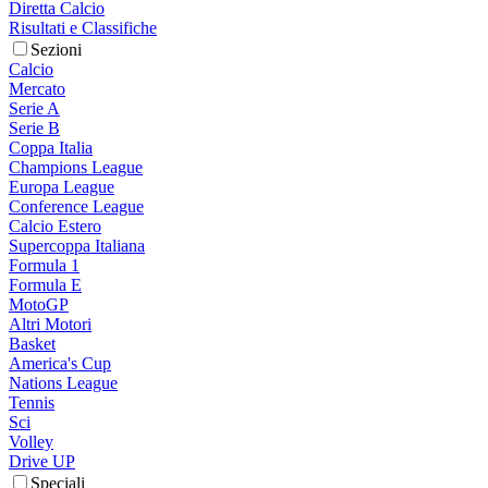
Diretta Calcio
Risultati e Classifiche
Sezioni
Calcio
Mercato
Serie A
Serie B
Coppa Italia
Champions League
Europa League
Conference League
Calcio Estero
Supercoppa Italiana
Formula 1
Formula E
MotoGP
Altri Motori
Basket
America's Cup
Nations League
Tennis
Sci
Volley
Drive UP
Speciali