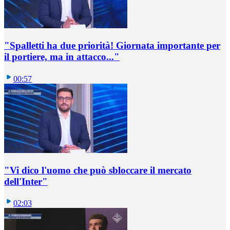
"Spalletti ha due priorità! Giornata importante per
il portiere, ma in attacco..."
00:57
"Vi dico l'uomo che può sbloccare il mercato
dell'Inter"
02:03