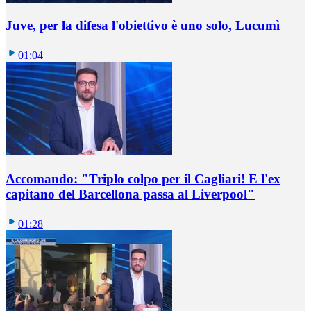
Juve, per la difesa l'obiettivo è uno solo, Lucumì
01:04
Accomando: "Triplo colpo per il Cagliari! E l'ex
capitano del Barcellona passa al Liverpool"
01:28