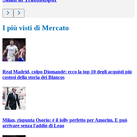
I più visti di Mercato
Real Madrid, colpo Diomandé: ecco la top 10 degli acquisti più
costosi della storia dei Blancos
Milan, rispunta Osorio: è il jolly perfetto per Amorim. E può
arrivare senza l'addio di Leao