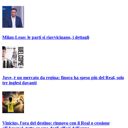
Milan-Leao: le parti si riavvicinano, i dettagli
Juve, è un mercato da regina: finora ha speso più del Real, solo
tre inglesi davanti
Vinicius, l'ora del destino: rinnovo con il Real o cessione