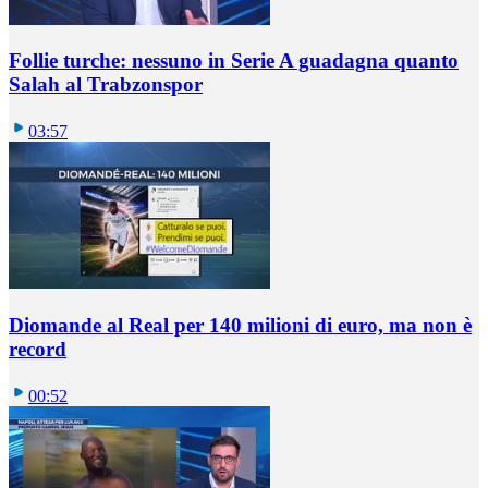
Follie turche: nessuno in Serie A guadagna quanto
Salah al Trabzonspor
03:57
Diomande al Real per 140 milioni di euro, ma non è
record
00:52