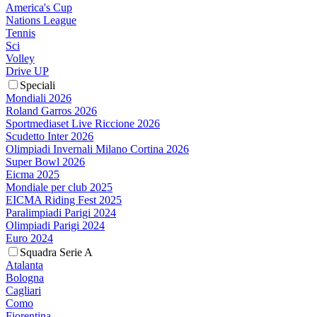
America's Cup
Nations League
Tennis
Sci
Volley
Drive UP
Speciali
Mondiali 2026
Roland Garros 2026
Sportmediaset Live Riccione 2026
Scudetto Inter 2026
Olimpiadi Invernali Milano Cortina 2026
Super Bowl 2026
Eicma 2025
Mondiale per club 2025
EICMA Riding Fest 2025
Paralimpiadi Parigi 2024
Olimpiadi Parigi 2024
Euro 2024
Squadra Serie A
Atalanta
Bologna
Cagliari
Como
Fiorentina