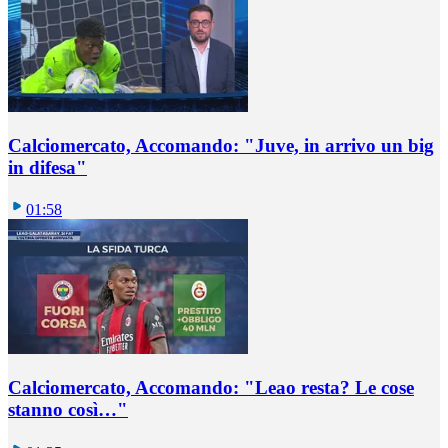
Calciomercato, Accomando: "Juve, in arrivo un big
in difesa"
01:58
Calciomercato, Accomando: "Leao resta? Le cose
stanno così…"