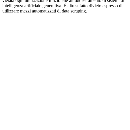
vietata ogni utilizzazione funzionale all’addestramento di sistemi di
intelligenza artificiale generativa. È altresì fatto divieto espresso di
utilizzare mezzi automatizzati di data scraping.