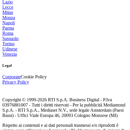
Lazio
Lecce
Milan
Monza
Napoli
Parma
Roma
Sassuolo
Torino
Udinese
Venezia
Legal
Corporate
Cookie Policy
Privacy Policy
Copyright © 1999-
2026
RTI S.p.A. Business Digital - P.Iva
03976881007 - Tutti i diritti riservati - Per la pubblicità Mediamond
S.p.A. - RTI S.p.A., Mediaset N.V., sede legale Amsterdam (Paesi
Bassi) - Uffici Viale Europa 46, 20093 Cologno Monzese (MI)
Rispetto ai contenuti e ai dati personali trasmessi e/o riprodotti è