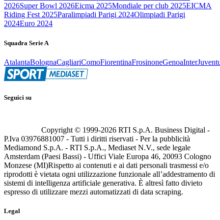
2026
Super Bowl 2026
Eicma 2025
Mondiale per club 2025
EICMA
Riding Fest 2025
Paralimpiadi Parigi 2024
Olimpiadi Parigi
2024
Euro 2024
Squadra Serie A
Atalanta
Bologna
Cagliari
Como
Fiorentina
Frosinone
Genoa
Inter
Juvent
Seguici su
Copyright © 1999-
2026
RTI S.p.A. Business Digital -
P.Iva 03976881007 - Tutti i diritti riservati - Per la pubblicità
Mediamond S.p.A. - RTI S.p.A., Mediaset N.V., sede legale
Amsterdam (Paesi Bassi) - Uffici Viale Europa 46, 20093 Cologno
Monzese (MI)
Rispetto ai contenuti e ai dati personali trasmessi e/o
riprodotti è vietata ogni utilizzazione funzionale all’addestramento di
sistemi di intelligenza artificiale generativa. È altresì fatto divieto
espresso di utilizzare mezzi automatizzati di data scraping.
Legal