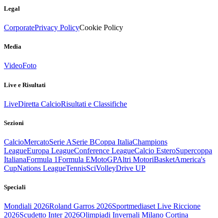
Legal
Corporate
Privacy Policy
Cookie Policy
Media
Video
Foto
Live e Risultati
Live
Diretta Calcio
Risultati e Classifiche
Sezioni
Calcio
Mercato
Serie A
Serie B
Coppa Italia
Champions
League
Europa League
Conference League
Calcio Estero
Supercoppa
Italiana
Formula 1
Formula E
MotoGP
Altri Motori
Basket
America's
Cup
Nations League
Tennis
Sci
Volley
Drive UP
Speciali
Mondiali 2026
Roland Garros 2026
Sportmediaset Live Riccione
2026
Scudetto Inter 2026
Olimpiadi Invernali Milano Cortina