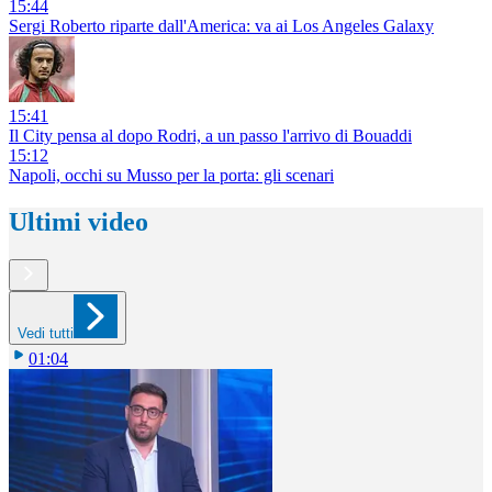
15:44
Sergi Roberto riparte dall'America: va ai Los Angeles Galaxy
15:41
Il City pensa al dopo Rodri, a un passo l'arrivo di Bouaddi
15:12
Napoli, occhi su Musso per la porta: gli scenari
Ultimi video
Vedi tutti
01:04