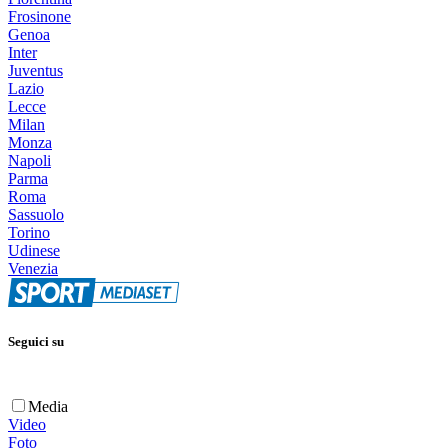
Frosinone
Genoa
Inter
Juventus
Lazio
Lecce
Milan
Monza
Napoli
Parma
Roma
Sassuolo
Torino
Udinese
Venezia
Seguici su
Media
Video
Foto