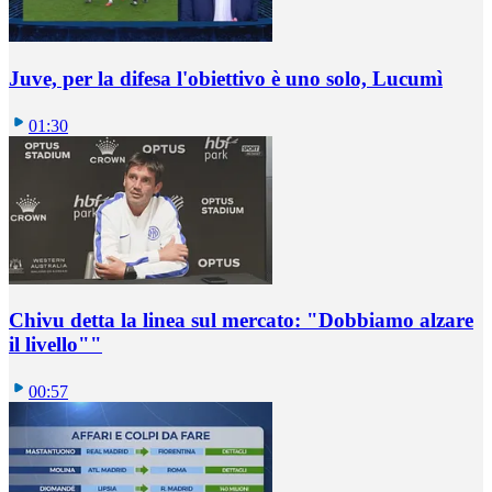
Juve, per la difesa l'obiettivo è uno solo, Lucumì
01:30
Chivu detta la linea sul mercato: "Dobbiamo alzare
il livello""
00:57