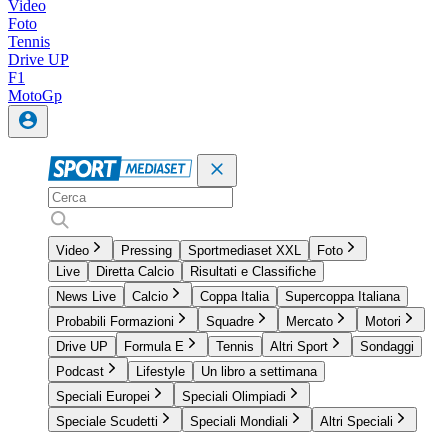
Video
Foto
Tennis
Drive UP
F1
MotoGp
Video
Pressing
Sportmediaset XXL
Foto
Live
Diretta Calcio
Risultati e Classifiche
News Live
Calcio
Coppa Italia
Supercoppa Italiana
Probabili Formazioni
Squadre
Mercato
Motori
Drive UP
Formula E
Tennis
Altri Sport
Sondaggi
Podcast
Lifestyle
Un libro a settimana
Speciali Europei
Speciali Olimpiadi
Speciale Scudetti
Speciali Mondiali
Altri Speciali