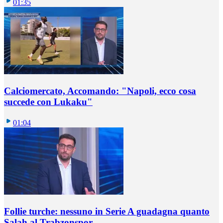
01:35
Calciomercato, Accomando: "Napoli, ecco cosa
succede con Lukaku"
01:04
Follie turche: nessuno in Serie A guadagna quanto
Salah al Trabzonspor