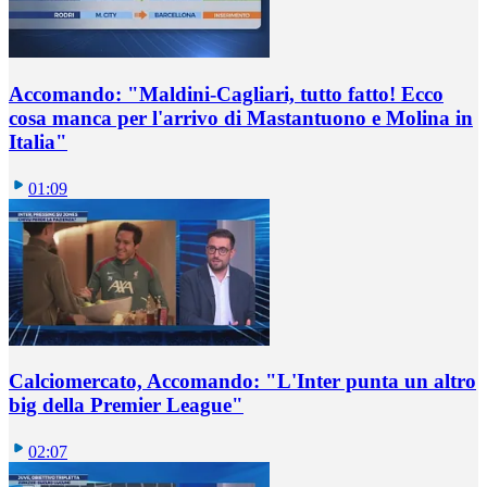
Accomando: "Maldini-Cagliari, tutto fatto! Ecco
cosa manca per l'arrivo di Mastantuono e Molina in
Italia"
01:09
Calciomercato, Accomando: "L'Inter punta un altro
big della Premier League"
02:07