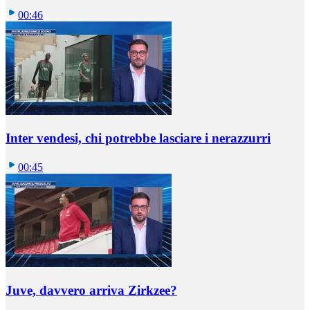
00:46
Inter vendesi, chi potrebbe lasciare i nerazzurri
00:45
Juve, davvero arriva Zirkzee?