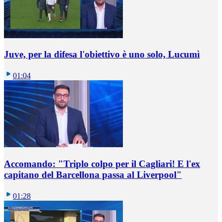
Juve, per la difesa l'obiettivo è uno solo, Lucumì
01:04
Accomando: "Triplo colpo per il Cagliari! E l'ex
capitano del Barcellona passa al Liverpool"
01:28