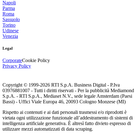
Napoli
Parma
Roma
Sassuolo
Torino
Udinese
Venezia
Legal
Corporate
Cookie Policy
Privacy Policy
Copyright © 1999-
2026
RTI S.p.A. Business Digital - P.Iva
03976881007 - Tutti i diritti riservati - Per la pubblicità Mediamond
S.p.A. - RTI S.p.A., Mediaset N.V., sede legale Amsterdam (Paesi
Bassi) - Uffici Viale Europa 46, 20093 Cologno Monzese (MI)
Rispetto ai contenuti e ai dati personali trasmessi e/o riprodotti è
vietata ogni utilizzazione funzionale all’addestramento di sistemi di
intelligenza artificiale generativa. È altresì fatto divieto espresso di
utilizzare mezzi automatizzati di data scraping.