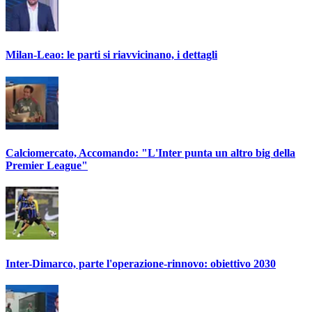
Milan-Leao: le parti si riavvicinano, i dettagli
Calciomercato, Accomando: "L'Inter punta un altro big della
Premier League"
Inter-Dimarco, parte l'operazione-rinnovo: obiettivo 2030