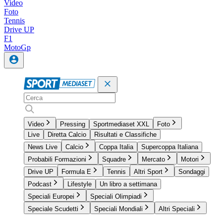
Video
Foto
Tennis
Drive UP
F1
MotoGp
Video
Pressing
Sportmediaset XXL
Foto
Live
Diretta Calcio
Risultati e Classifiche
News Live
Calcio
Coppa Italia
Supercoppa Italiana
Probabili Formazioni
Squadre
Mercato
Motori
Drive UP
Formula E
Tennis
Altri Sport
Sondaggi
Podcast
Lifestyle
Un libro a settimana
Speciali Europei
Speciali Olimpiadi
Speciale Scudetti
Speciali Mondiali
Altri Speciali