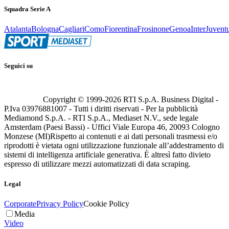
Squadra Serie A
Atalanta
Bologna
Cagliari
Como
Fiorentina
Frosinone
Genoa
Inter
Juvent
Seguici su
Copyright © 1999-
2026
RTI S.p.A. Business Digital -
P.Iva 03976881007 - Tutti i diritti riservati - Per la pubblicità
Mediamond S.p.A. - RTI S.p.A., Mediaset N.V., sede legale
Amsterdam (Paesi Bassi) - Uffici Viale Europa 46, 20093 Cologno
Monzese (MI)
Rispetto ai contenuti e ai dati personali trasmessi e/o
riprodotti è vietata ogni utilizzazione funzionale all’addestramento di
sistemi di intelligenza artificiale generativa. È altresì fatto divieto
espresso di utilizzare mezzi automatizzati di data scraping.
Legal
Corporate
Privacy Policy
Cookie Policy
Media
Video