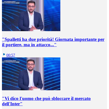
"Spalletti ha due priorità! Giornata importante per
il portiere, ma in attacco..."
00:57
"Vi dico l'uomo che può sbloccare il mercato
dell'Inter"