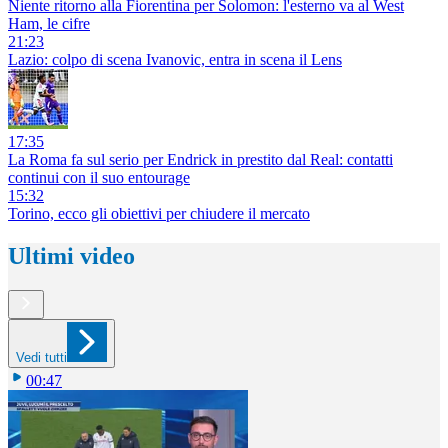
Niente ritorno alla Fiorentina per Solomon: l'esterno va al West
Ham, le cifre
21:23
Lazio: colpo di scena Ivanovic, entra in scena il Lens
17:35
La Roma fa sul serio per Endrick in prestito dal Real: contatti
continui con il suo entourage
15:32
Torino, ecco gli obiettivi per chiudere il mercato
Ultimi video
Vedi tutti
00:47