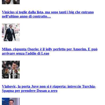
Vinicius si toglie dalla lista, ma sono tanti i big che entrano
nell’ultimo anno di contratto…
Milan, rispunta Osorio: è il jolly perfetto per Amorim. E può
arrivare senza l'addio di Leao
Vlahovic, la porta Juve non si è riaperta: intreccio Turchia-
Spagna per prendere Dusan a zero