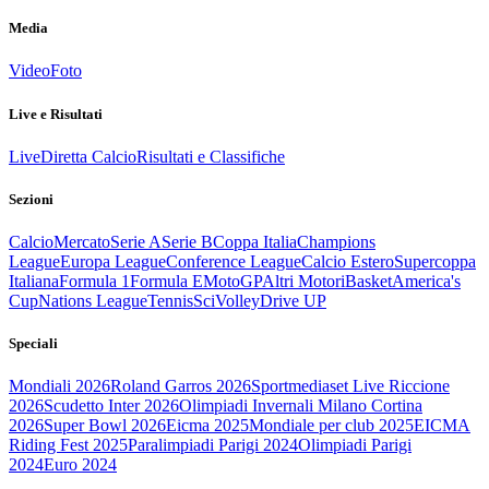
Media
Video
Foto
Live e Risultati
Live
Diretta Calcio
Risultati e Classifiche
Sezioni
Calcio
Mercato
Serie A
Serie B
Coppa Italia
Champions
League
Europa League
Conference League
Calcio Estero
Supercoppa
Italiana
Formula 1
Formula E
MotoGP
Altri Motori
Basket
America's
Cup
Nations League
Tennis
Sci
Volley
Drive UP
Speciali
Mondiali 2026
Roland Garros 2026
Sportmediaset Live Riccione
2026
Scudetto Inter 2026
Olimpiadi Invernali Milano Cortina
2026
Super Bowl 2026
Eicma 2025
Mondiale per club 2025
EICMA
Riding Fest 2025
Paralimpiadi Parigi 2024
Olimpiadi Parigi
2024
Euro 2024