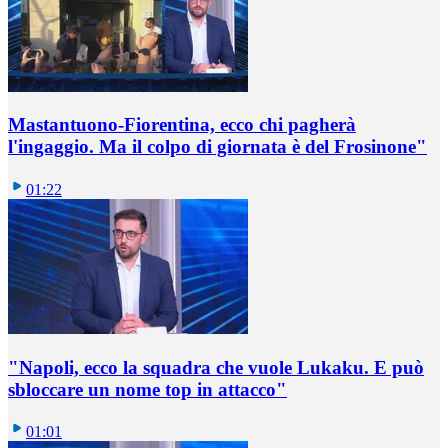
Mastantuono-Fiorentina, ecco chi pagherà
l'ingaggio. Ma il colpo di giornata è del Frosinone"
01:22
"Napoli, ecco la squadra che vuole Lukaku. E può
sbloccare un nome top in attacco"
01:01