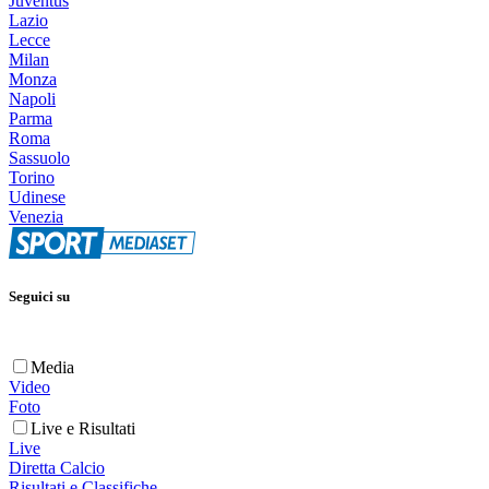
Juventus
Lazio
Lecce
Milan
Monza
Napoli
Parma
Roma
Sassuolo
Torino
Udinese
Venezia
Seguici su
Media
Video
Foto
Live e Risultati
Live
Diretta Calcio
Risultati e Classifiche