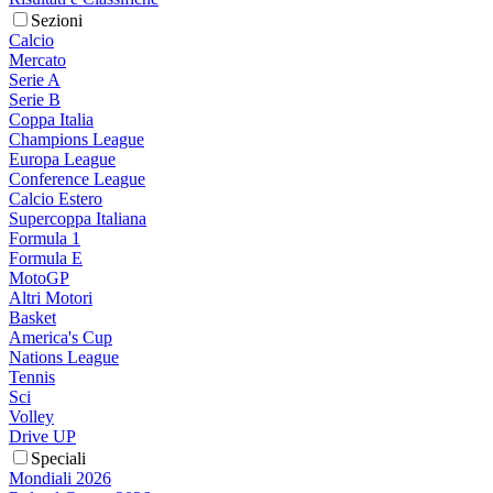
Sezioni
Calcio
Mercato
Serie A
Serie B
Coppa Italia
Champions League
Europa League
Conference League
Calcio Estero
Supercoppa Italiana
Formula 1
Formula E
MotoGP
Altri Motori
Basket
America's Cup
Nations League
Tennis
Sci
Volley
Drive UP
Speciali
Mondiali 2026