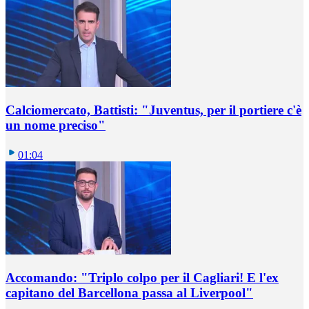
Calciomercato, Battisti: "Juventus, per il portiere c'è
un nome preciso"
01:04
Accomando: "Triplo colpo per il Cagliari! E l'ex
capitano del Barcellona passa al Liverpool"