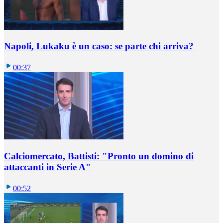
Napoli, Lukaku è un caso: se parte chi arriva?
00:37
Calciomercato, Battisti: "Pronto un domino di
attaccanti in Serie A"
00:52