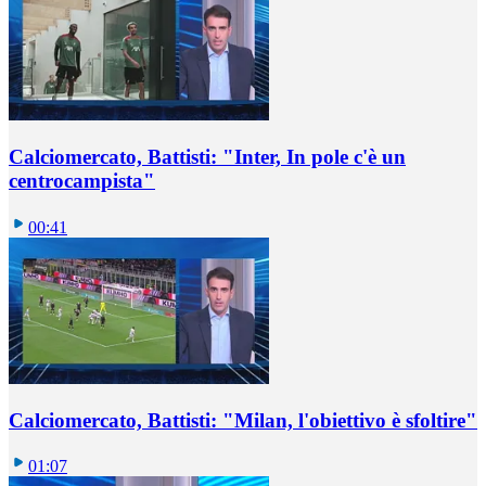
Calciomercato, Battisti: "Inter, In pole c'è un
centrocampista"
00:41
Calciomercato, Battisti: "Milan, l'obiettivo è sfoltire"
01:07