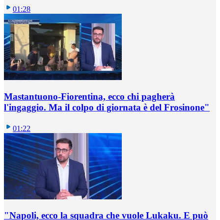
01:28
Mastantuono-Fiorentina, ecco chi pagherà
l'ingaggio. Ma il colpo di giornata è del Frosinone"
01:22
"Napoli, ecco la squadra che vuole Lukaku. E può