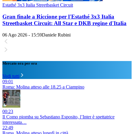
Estathé 3x3 Italia Streetbasket Circuit
Gran finale a Riccione per l'Estathé 3x3 Italia
Streetbasket Circuit: All Star e DKB regine d'Italia
06 Ago 2026 - 15:59
Daniele Rubini
Mercato ora per ora
Vedi tutti
09:01
Roma: Molina atteso alle 18.25 a Ciampino
00:23
Il Como piomba su Sebastiano Esposito, l’Inter è spettatrice
interessata…
22:49
Roma, Molina atteso lunedì in città