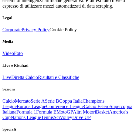
sistemi di intelligenza artificiale generativa. È altresì fatto divieto
espresso di utilizzare mezzi automatizzati di data scraping.
Legal
Corporate
Privacy Policy
Cookie Policy
Media
Video
Foto
Live e Risultati
Live
Diretta Calcio
Risultati e Classifiche
Sezioni
Calcio
Mercato
Serie A
Serie B
Coppa Italia
Champions
League
Europa League
Conference League
Calcio Estero
Supercoppa
Italiana
Formula 1
Formula E
MotoGP
Altri Motori
Basket
America's
Cup
Nations League
Tennis
Sci
Volley
Drive UP
Speciali