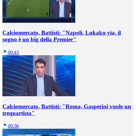
Calciomercato, Battisti: "Napoli, Lukaku via, il
sogno è un big della Premier"
00:43
Calciomercato, Battisti: "Roma, Gasperini vuole un
trequartista"
00:36