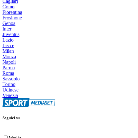
Cagliari
Como
Fiorentina
Frosinone
Genoa
Inter
Juventus
Lazio
Lecce
Milan
Monza
Napoli
Parma
Roma
Sassuolo
Torino
Udinese
Venezia
Seguici su
Media