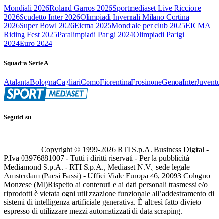
Mondiali 2026
Roland Garros 2026
Sportmediaset Live Riccione
2026
Scudetto Inter 2026
Olimpiadi Invernali Milano Cortina
2026
Super Bowl 2026
Eicma 2025
Mondiale per club 2025
EICMA
Riding Fest 2025
Paralimpiadi Parigi 2024
Olimpiadi Parigi
2024
Euro 2024
Squadra Serie A
Atalanta
Bologna
Cagliari
Como
Fiorentina
Frosinone
Genoa
Inter
Juvent
Seguici su
Copyright © 1999-
2026
RTI S.p.A. Business Digital -
P.Iva 03976881007 - Tutti i diritti riservati - Per la pubblicità
Mediamond S.p.A. - RTI S.p.A., Mediaset N.V., sede legale
Amsterdam (Paesi Bassi) - Uffici Viale Europa 46, 20093 Cologno
Monzese (MI)
Rispetto ai contenuti e ai dati personali trasmessi e/o
riprodotti è vietata ogni utilizzazione funzionale all’addestramento di
sistemi di intelligenza artificiale generativa. È altresì fatto divieto
espresso di utilizzare mezzi automatizzati di data scraping.