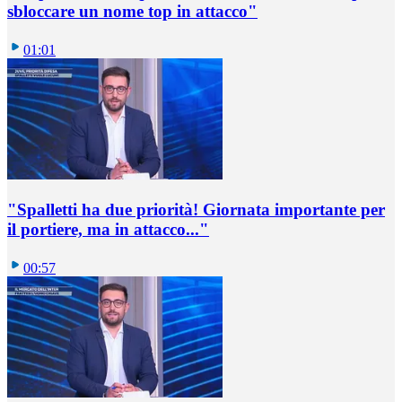
sbloccare un nome top in attacco"
01:01
"Spalletti ha due priorità! Giornata importante per
il portiere, ma in attacco..."
00:57