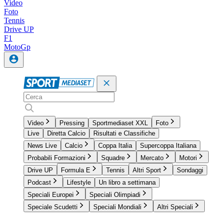
Video
Foto
Tennis
Drive UP
F1
MotoGp
Video
Pressing
Sportmediaset XXL
Foto
Live
Diretta Calcio
Risultati e Classifiche
News Live
Calcio
Coppa Italia
Supercoppa Italiana
Probabili Formazioni
Squadre
Mercato
Motori
Drive UP
Formula E
Tennis
Altri Sport
Sondaggi
Podcast
Lifestyle
Un libro a settimana
Speciali Europei
Speciali Olimpiadi
Speciale Scudetti
Speciali Mondiali
Altri Speciali