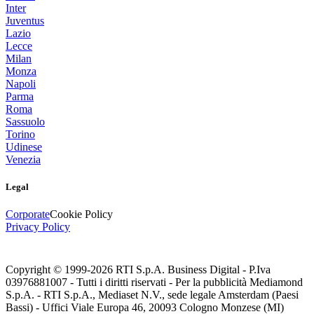
Inter
Juventus
Lazio
Lecce
Milan
Monza
Napoli
Parma
Roma
Sassuolo
Torino
Udinese
Venezia
Legal
Corporate
Cookie Policy
Privacy Policy
Copyright © 1999-
2026
RTI S.p.A. Business Digital - P.Iva
03976881007 - Tutti i diritti riservati - Per la pubblicità Mediamond
S.p.A. - RTI S.p.A., Mediaset N.V., sede legale Amsterdam (Paesi
Bassi) - Uffici Viale Europa 46, 20093 Cologno Monzese (MI)