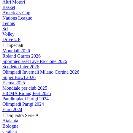
Altri Motori
Basket
America's Cup
Nations League
Tennis
Sci
Volley
Drive UP
Speciali
Mondiali 2026
Roland Garros 2026
Sportmediaset Live Riccione 2026
Scudetto Inter 2026
Olimpiadi Invernali Milano Cortina 2026
Super Bowl 2026
Eicma 2025
Mondiale per club 2025
EICMA Riding Fest 2025
Paralimpiadi Parigi 2024
Olimpiadi Parigi 2024
Euro 2024
Squadra Serie A
Atalanta
Bologna
Cagliari