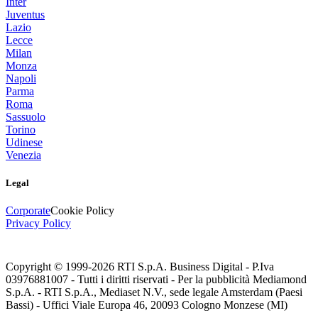
Inter
Juventus
Lazio
Lecce
Milan
Monza
Napoli
Parma
Roma
Sassuolo
Torino
Udinese
Venezia
Legal
Corporate
Cookie Policy
Privacy Policy
Copyright © 1999-
2026
RTI S.p.A. Business Digital - P.Iva
03976881007 - Tutti i diritti riservati - Per la pubblicità Mediamond
S.p.A. - RTI S.p.A., Mediaset N.V., sede legale Amsterdam (Paesi
Bassi) - Uffici Viale Europa 46, 20093 Cologno Monzese (MI)