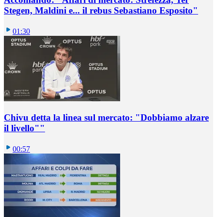
Stegen, Maldini e... il rebus Sebastiano Esposito"
01:30
Chivu detta la linea sul mercato: "Dobbiamo alzare
il livello""
00:57