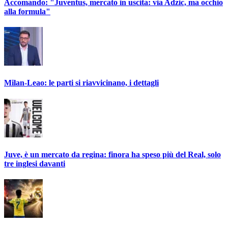
Accomando: "Juventus, mercato in uscita: via Adzic, ma occhio
alla formula"
Milan-Leao: le parti si riavvicinano, i dettagli
Juve, è un mercato da regina: finora ha speso più del Real, solo
tre inglesi davanti