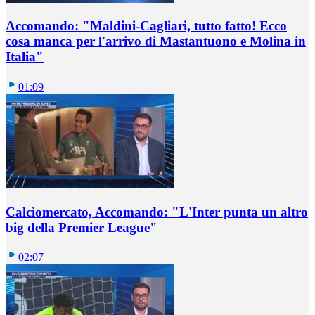
Accomando: "Maldini-Cagliari, tutto fatto! Ecco
cosa manca per l'arrivo di Mastantuono e Molina in
Italia"
01:09
Calciomercato, Accomando: "L'Inter punta un altro
big della Premier League"
02:07