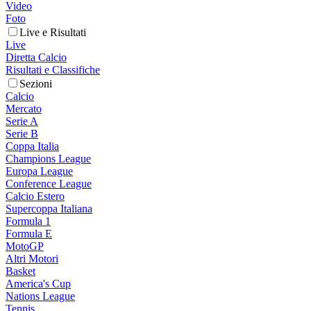
Video
Foto
Live e Risultati
Live
Diretta Calcio
Risultati e Classifiche
Sezioni
Calcio
Mercato
Serie A
Serie B
Coppa Italia
Champions League
Europa League
Conference League
Calcio Estero
Supercoppa Italiana
Formula 1
Formula E
MotoGP
Altri Motori
Basket
America's Cup
Nations League
Tennis