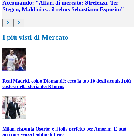
Accomando: "Affari di mercato: Strefezza, Ter
Stegen, Maldini e... il rebus Sebastiano Esposito"
I più visti di Mercato
Real Madrid, colpo Diomandé: ecco la top 10 degli acquisti più
costosi della storia dei Blancos
Milan, rispunta Osorio: è il jolly perfetto per Amorim. E può
arrivare senza l'addio di Leao