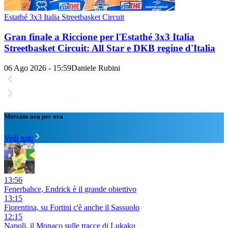
Estathé 3x3 Italia Streetbasket Circuit
Gran finale a Riccione per l'Estathé 3x3 Italia
Streetbasket Circuit: All Star e DKB regine d'Italia
06 Ago 2026 - 15:59
Daniele Rubini
Mercato ora per ora
Vedi tutti
13:56
Fenerbahce, Endrick è il grande obiettivo
13:15
Fiorentina, su Fortini c'è anche il Sassuolo
12:15
Napoli, il Monaco sulle tracce di Lukaku