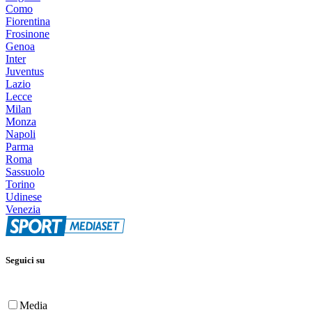
Como
Fiorentina
Frosinone
Genoa
Inter
Juventus
Lazio
Lecce
Milan
Monza
Napoli
Parma
Roma
Sassuolo
Torino
Udinese
Venezia
Seguici su
Media