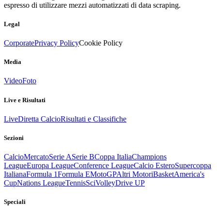
espresso di utilizzare mezzi automatizzati di data scraping.
Legal
Corporate
Privacy Policy
Cookie Policy
Media
Video
Foto
Live e Risultati
Live
Diretta Calcio
Risultati e Classifiche
Sezioni
Calcio
Mercato
Serie A
Serie B
Coppa Italia
Champions
League
Europa League
Conference League
Calcio Estero
Supercoppa
Italiana
Formula 1
Formula E
MotoGP
Altri Motori
Basket
America's
Cup
Nations League
Tennis
Sci
Volley
Drive UP
Speciali