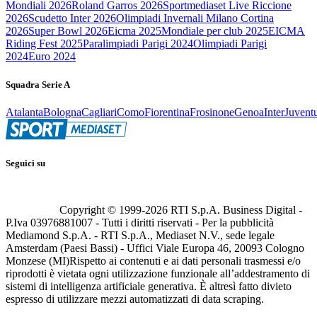
Mondiali 2026
Roland Garros 2026
Sportmediaset Live Riccione
2026
Scudetto Inter 2026
Olimpiadi Invernali Milano Cortina
2026
Super Bowl 2026
Eicma 2025
Mondiale per club 2025
EICMA
Riding Fest 2025
Paralimpiadi Parigi 2024
Olimpiadi Parigi
2024
Euro 2024
Squadra Serie A
Atalanta
Bologna
Cagliari
Como
Fiorentina
Frosinone
Genoa
Inter
Juvent
Seguici su
Copyright © 1999-
2026
RTI S.p.A. Business Digital -
P.Iva 03976881007 - Tutti i diritti riservati - Per la pubblicità
Mediamond S.p.A. - RTI S.p.A., Mediaset N.V., sede legale
Amsterdam (Paesi Bassi) - Uffici Viale Europa 46, 20093 Cologno
Monzese (MI)
Rispetto ai contenuti e ai dati personali trasmessi e/o
riprodotti è vietata ogni utilizzazione funzionale all’addestramento di
sistemi di intelligenza artificiale generativa. È altresì fatto divieto
espresso di utilizzare mezzi automatizzati di data scraping.