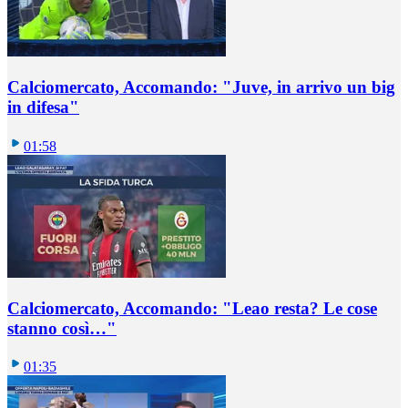
Calciomercato, Accomando: "Juve, in arrivo un big
in difesa"
01:58
Calciomercato, Accomando: "Leao resta? Le cose
stanno così…"
01:35