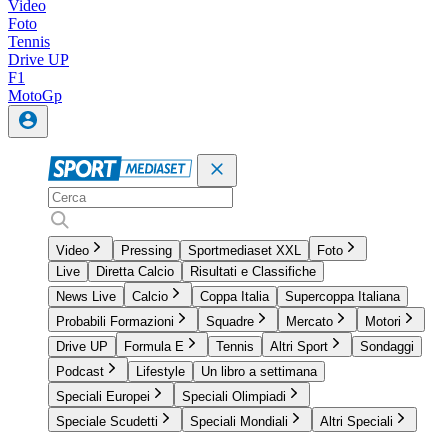
Video
Foto
Tennis
Drive UP
F1
MotoGp
Video
Pressing
Sportmediaset XXL
Foto
Live
Diretta Calcio
Risultati e Classifiche
News Live
Calcio
Coppa Italia
Supercoppa Italiana
Probabili Formazioni
Squadre
Mercato
Motori
Drive UP
Formula E
Tennis
Altri Sport
Sondaggi
Podcast
Lifestyle
Un libro a settimana
Speciali Europei
Speciali Olimpiadi
Speciale Scudetti
Speciali Mondiali
Altri Speciali