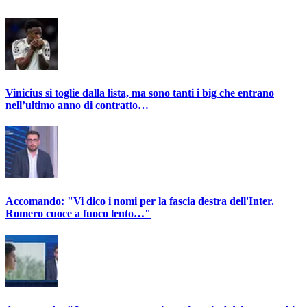
Vinicius si toglie dalla lista, ma sono tanti i big che entrano
nell’ultimo anno di contratto…
Accomando: "Vi dico i nomi per la fascia destra dell'Inter.
Romero cuoce a fuoco lento…"