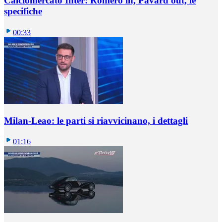
Calciomercato Inter: Romero in, Pavard out, le
specifiche
00:33
Milan-Leao: le parti si riavvicinano, i dettagli
01:16