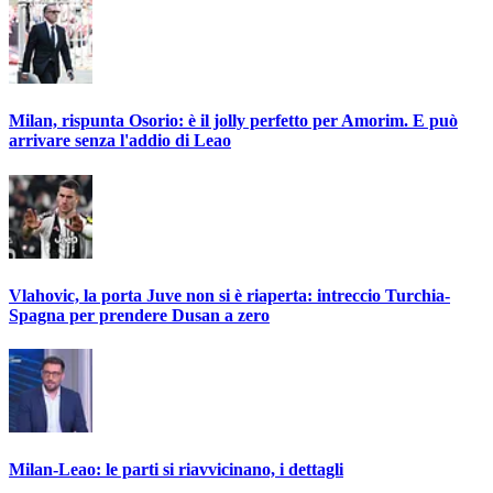
Milan, rispunta Osorio: è il jolly perfetto per Amorim. E può
arrivare senza l'addio di Leao
Vlahovic, la porta Juve non si è riaperta: intreccio Turchia-
Spagna per prendere Dusan a zero
Milan-Leao: le parti si riavvicinano, i dettagli