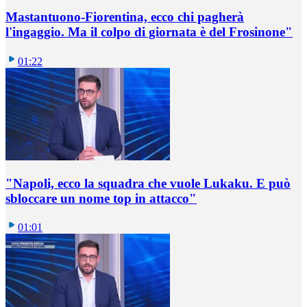
Mastantuono-Fiorentina, ecco chi pagherà
l'ingaggio. Ma il colpo di giornata è del Frosinone"
01:22
"Napoli, ecco la squadra che vuole Lukaku. E può
sbloccare un nome top in attacco"
01:01