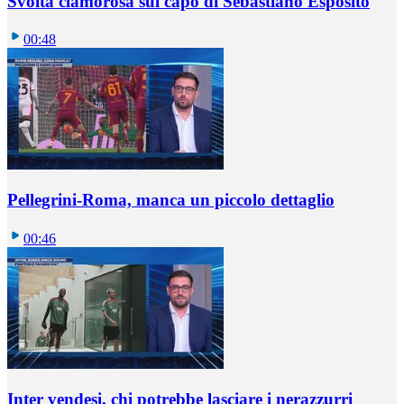
Svolta clamorosa sul capo di Sebastiano Esposito
00:48
Pellegrini-Roma, manca un piccolo dettaglio
00:46
Inter vendesi, chi potrebbe lasciare i nerazzurri