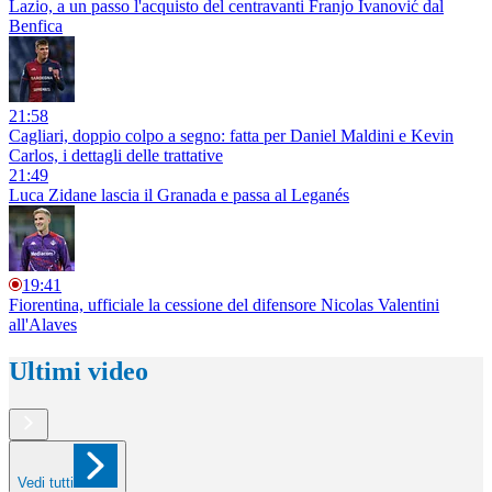
Lazio, a un passo l'acquisto del centravanti Franjo Ivanović dal
Benfica
21:58
Cagliari, doppio colpo a segno: fatta per Daniel Maldini e Kevin
Carlos, i dettagli delle trattative
21:49
Luca Zidane lascia il Granada e passa al Leganés
19:41
Fiorentina, ufficiale la cessione del difensore Nicolas Valentini
all'Alaves
Ultimi video
Vedi tutti