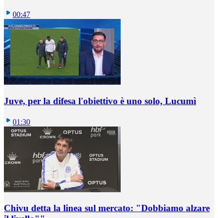
00:47
Juve, per la difesa l'obiettivo è uno solo, Lucumì
01:30
Chivu detta la linea sul mercato: "Dobbiamo alzare