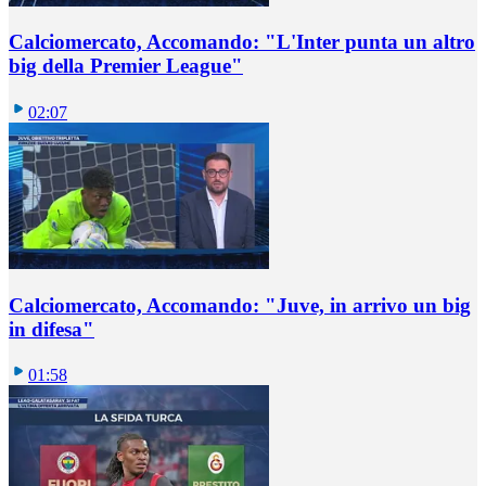
Calciomercato, Accomando: "L'Inter punta un altro
big della Premier League"
02:07
Calciomercato, Accomando: "Juve, in arrivo un big
in difesa"
01:58