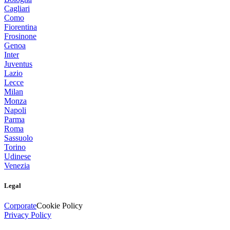
Cagliari
Como
Fiorentina
Frosinone
Genoa
Inter
Juventus
Lazio
Lecce
Milan
Monza
Napoli
Parma
Roma
Sassuolo
Torino
Udinese
Venezia
Legal
Corporate
Cookie Policy
Privacy Policy