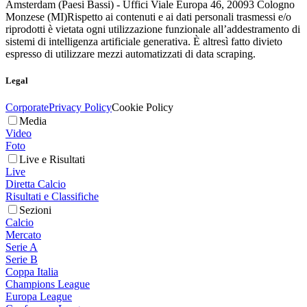
Amsterdam (Paesi Bassi) - Uffici Viale Europa 46, 20093 Cologno
Monzese (MI)
Rispetto ai contenuti e ai dati personali trasmessi e/o
riprodotti è vietata ogni utilizzazione funzionale all’addestramento di
sistemi di intelligenza artificiale generativa. È altresì fatto divieto
espresso di utilizzare mezzi automatizzati di data scraping.
Legal
Corporate
Privacy Policy
Cookie Policy
Media
Video
Foto
Live e Risultati
Live
Diretta Calcio
Risultati e Classifiche
Sezioni
Calcio
Mercato
Serie A
Serie B
Coppa Italia
Champions League
Europa League