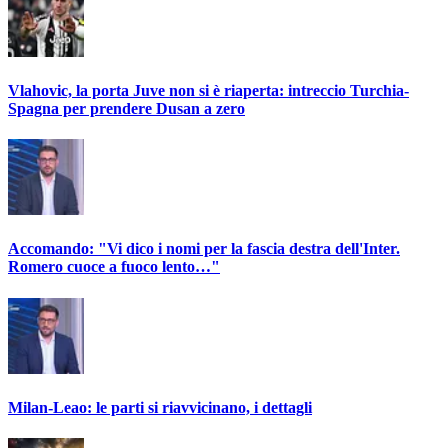
Vlahovic, la porta Juve non si è riaperta: intreccio Turchia-
Spagna per prendere Dusan a zero
Accomando: "Vi dico i nomi per la fascia destra dell'Inter.
Romero cuoce a fuoco lento…"
Milan-Leao: le parti si riavvicinano, i dettagli