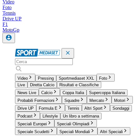
Video
Foto
Tennis
Drive UP
F1
MotoGp
Video
Pressing
Sportmediaset XXL
Foto
Live
Diretta Calcio
Risultati e Classifiche
News Live
Calcio
Coppa Italia
Supercoppa Italiana
Probabili Formazioni
Squadre
Mercato
Motori
Drive UP
Formula E
Tennis
Altri Sport
Sondaggi
Podcast
Lifestyle
Un libro a settimana
Speciali Europei
Speciali Olimpiadi
Speciale Scudetti
Speciali Mondiali
Altri Speciali