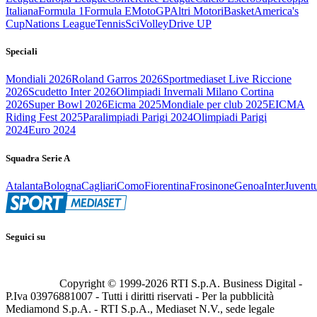
Italiana
Formula 1
Formula E
MotoGP
Altri Motori
Basket
America's
Cup
Nations League
Tennis
Sci
Volley
Drive UP
Speciali
Mondiali 2026
Roland Garros 2026
Sportmediaset Live Riccione
2026
Scudetto Inter 2026
Olimpiadi Invernali Milano Cortina
2026
Super Bowl 2026
Eicma 2025
Mondiale per club 2025
EICMA
Riding Fest 2025
Paralimpiadi Parigi 2024
Olimpiadi Parigi
2024
Euro 2024
Squadra Serie A
Atalanta
Bologna
Cagliari
Como
Fiorentina
Frosinone
Genoa
Inter
Juvent
Seguici su
Copyright © 1999-
2026
RTI S.p.A. Business Digital -
P.Iva 03976881007 - Tutti i diritti riservati - Per la pubblicità
Mediamond S.p.A. - RTI S.p.A., Mediaset N.V., sede legale