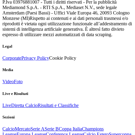
P.Iva 03976881007 - Tutti i diritti riservati - Per la pubblicità
Mediamond S.p.A. - RTI S.p.A., Mediaset N.V., sede legale
Amsterdam (Paesi Bassi) - Uffici Viale Europa 46, 20093 Cologno
Monzese (MI)
Rispetto ai contenuti e ai dati personali trasmessi e/o
riprodotti è vietata ogni utilizzazione funzionale all’addestramento di
sistemi di intelligenza artificiale generativa. È altresì fatto divieto
espresso di utilizzare mezzi automatizzati di data scraping.
Legal
Corporate
Privacy Policy
Cookie Policy
Media
Video
Foto
Live e Risultati
Live
Diretta Calcio
Risultati e Classifiche
Sezioni
Calcio
Mercato
Serie A
Serie B
Coppa Italia
Champions
League
Europa League
Conference League
Calcio Estero
Supercoppa