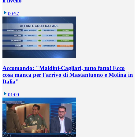
il livello""
00:57
Accomando: "Maldini-Cagliari, tutto fatto! Ecco
cosa manca per l'arrivo di Mastantuono e Molina in
Italia"
01:09