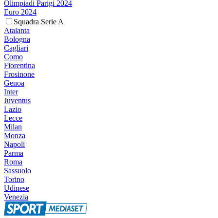
Olimpiadi Parigi 2024
Euro 2024
Squadra Serie A
Atalanta
Bologna
Cagliari
Como
Fiorentina
Frosinone
Genoa
Inter
Juventus
Lazio
Lecce
Milan
Monza
Napoli
Parma
Roma
Sassuolo
Torino
Udinese
Venezia