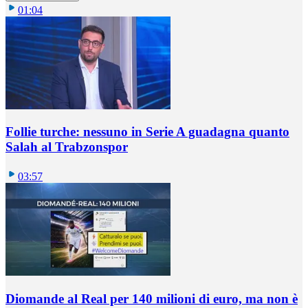
01:04
Follie turche: nessuno in Serie A guadagna quanto
Salah al Trabzonspor
03:57
Diomande al Real per 140 milioni di euro, ma non è