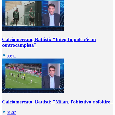
Calciomercato, Battisti: "Inter, In pole c'è un
centrocampista"
00:41
Calciomercato, Battisti: "Milan, l'obiettivo è sfoltire"
01:07