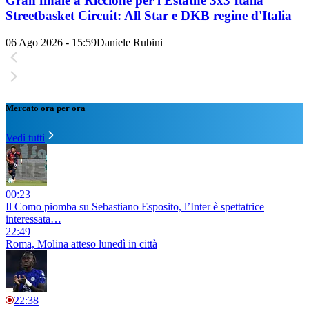
Gran finale a Riccione per l'Estathé 3x3 Italia
Streetbasket Circuit: All Star e DKB regine d'Italia
06 Ago 2026 - 15:59
Daniele Rubini
Mercato ora per ora
Vedi tutti
00:23
Il Como piomba su Sebastiano Esposito, l’Inter è spettatrice
interessata…
22:49
Roma, Molina atteso lunedì in città
22:38