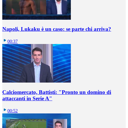
Napoli, Lukaku è un caso: se parte chi arriva?
00:37
Calciomercato, Battisti: "Pronto un domino di
attaccanti in Serie A"
00:52