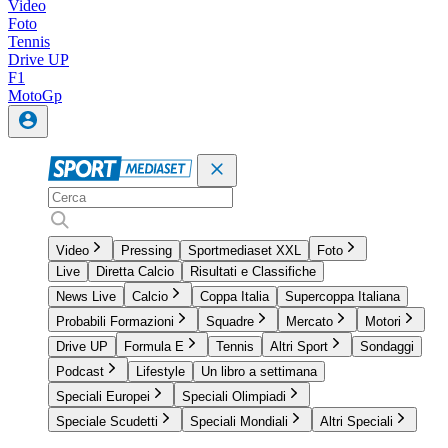
Video
Foto
Tennis
Drive UP
F1
MotoGp
Video
Pressing
Sportmediaset XXL
Foto
Live
Diretta Calcio
Risultati e Classifiche
News Live
Calcio
Coppa Italia
Supercoppa Italiana
Probabili Formazioni
Squadre
Mercato
Motori
Drive UP
Formula E
Tennis
Altri Sport
Sondaggi
Podcast
Lifestyle
Un libro a settimana
Speciali Europei
Speciali Olimpiadi
Speciale Scudetti
Speciali Mondiali
Altri Speciali