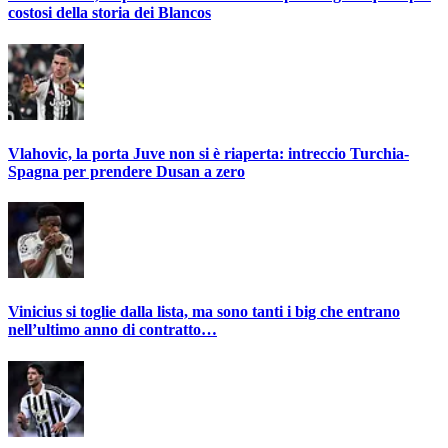
costosi della storia dei Blancos
Vlahovic, la porta Juve non si è riaperta: intreccio Turchia-
Spagna per prendere Dusan a zero
Vinicius si toglie dalla lista, ma sono tanti i big che entrano
nell’ultimo anno di contratto…