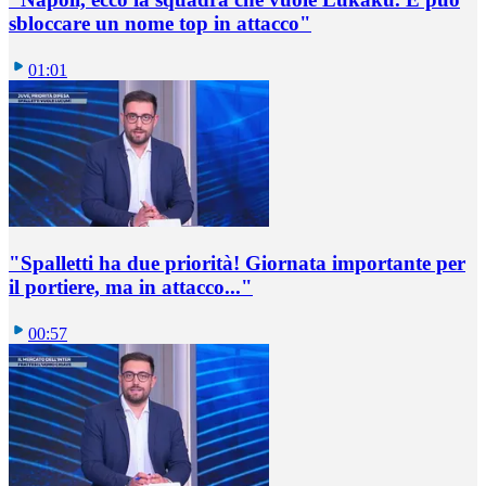
sbloccare un nome top in attacco"
01:01
"Spalletti ha due priorità! Giornata importante per
il portiere, ma in attacco..."
00:57