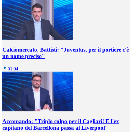
Calciomercato, Battisti: "Juventus, per il portiere c'è
un nome preciso"
01:04
Accomando: "Triplo colpo per il Cagliari! E l'ex
capitano del Barcellona passa al Liverpool"