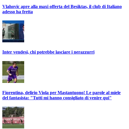
Vlahovic apre alla maxi offerta del Besiktas, il club di Italiano
adesso ha fretta
Inter vendesi, chi potrebbe lasciare i nerazzurri
Fiorentina, delirio Viola per Mastantuono! Le parole al miele
del fantasista: "Tutti mi hanno consigliato di venire qui"