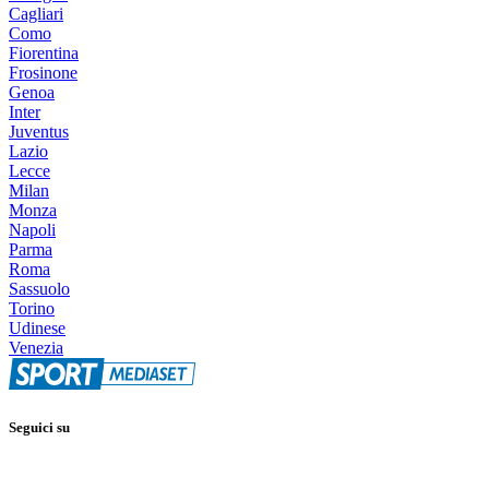
Cagliari
Como
Fiorentina
Frosinone
Genoa
Inter
Juventus
Lazio
Lecce
Milan
Monza
Napoli
Parma
Roma
Sassuolo
Torino
Udinese
Venezia
Seguici su