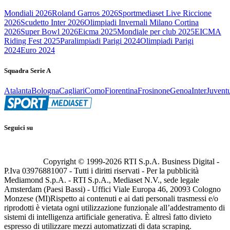
Mondiali 2026
Roland Garros 2026
Sportmediaset Live Riccione
2026
Scudetto Inter 2026
Olimpiadi Invernali Milano Cortina
2026
Super Bowl 2026
Eicma 2025
Mondiale per club 2025
EICMA
Riding Fest 2025
Paralimpiadi Parigi 2024
Olimpiadi Parigi
2024
Euro 2024
Squadra Serie A
Atalanta
Bologna
Cagliari
Como
Fiorentina
Frosinone
Genoa
Inter
Juvent
Seguici su
Copyright © 1999-
2026
RTI S.p.A. Business Digital -
P.Iva 03976881007 - Tutti i diritti riservati - Per la pubblicità
Mediamond S.p.A. - RTI S.p.A., Mediaset N.V., sede legale
Amsterdam (Paesi Bassi) - Uffici Viale Europa 46, 20093 Cologno
Monzese (MI)
Rispetto ai contenuti e ai dati personali trasmessi e/o
riprodotti è vietata ogni utilizzazione funzionale all’addestramento di
sistemi di intelligenza artificiale generativa. È altresì fatto divieto
espresso di utilizzare mezzi automatizzati di data scraping.