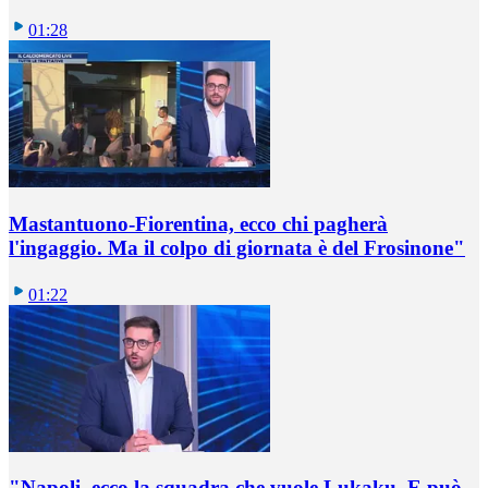
01:28
Mastantuono-Fiorentina, ecco chi pagherà
l'ingaggio. Ma il colpo di giornata è del Frosinone"
01:22
"Napoli, ecco la squadra che vuole Lukaku. E può