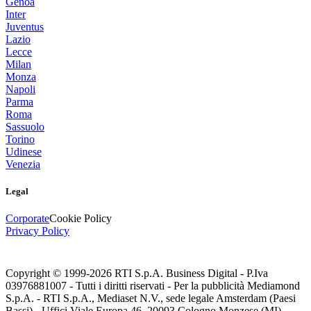
Genoa
Inter
Juventus
Lazio
Lecce
Milan
Monza
Napoli
Parma
Roma
Sassuolo
Torino
Udinese
Venezia
Legal
Corporate
Cookie Policy
Privacy Policy
Copyright © 1999-
2026
RTI S.p.A. Business Digital - P.Iva
03976881007 - Tutti i diritti riservati - Per la pubblicità Mediamond
S.p.A. - RTI S.p.A., Mediaset N.V., sede legale Amsterdam (Paesi
Bassi) - Uffici Viale Europa 46, 20093 Cologno Monzese (MI)