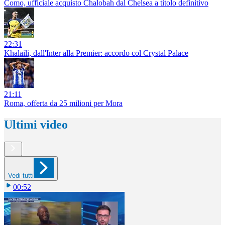
Como, ufficiale acquisto Chalobah dal Chelsea a titolo definitivo
22:31
Khalaili, dall'Inter alla Premier: accordo col Crystal Palace
21:11
Roma, offerta da 25 milioni per Mora
Ultimi video
Vedi tutti
00:52