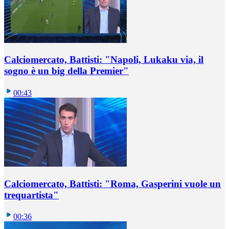
Calciomercato, Battisti: "Napoli, Lukaku via, il
sogno è un big della Premier"
00:43
Calciomercato, Battisti: "Roma, Gasperini vuole un
trequartista"
00:36