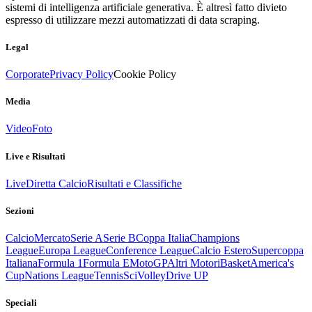
sistemi di intelligenza artificiale generativa. È altresì fatto divieto
espresso di utilizzare mezzi automatizzati di data scraping.
Legal
Corporate
Privacy Policy
Cookie Policy
Media
Video
Foto
Live e Risultati
Live
Diretta Calcio
Risultati e Classifiche
Sezioni
Calcio
Mercato
Serie A
Serie B
Coppa Italia
Champions
League
Europa League
Conference League
Calcio Estero
Supercoppa
Italiana
Formula 1
Formula E
MotoGP
Altri Motori
Basket
America's
Cup
Nations League
Tennis
Sci
Volley
Drive UP
Speciali