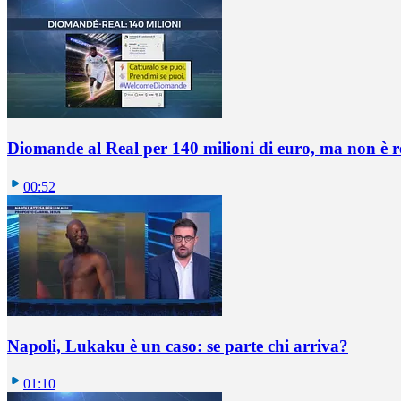
Diomande al Real per 140 milioni di euro, ma non è 
00:52
Napoli, Lukaku è un caso: se parte chi arriva?
01:10