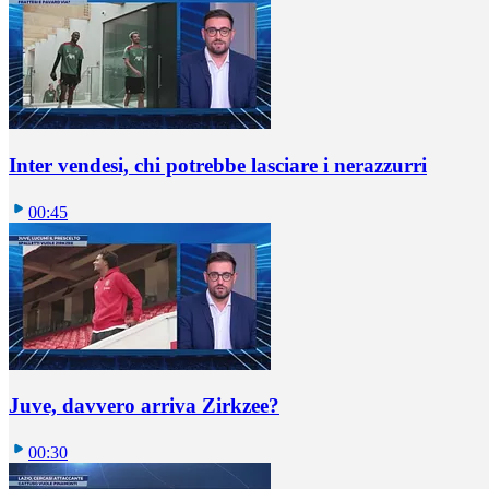
Inter vendesi, chi potrebbe lasciare i nerazzurri
00:45
Juve, davvero arriva Zirkzee?
00:30