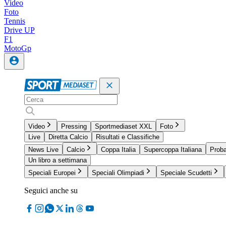
Video
Foto
Tennis
Drive UP
F1
MotoGp
Video
Pressing
Sportmediaset XXL
Foto
Live
Diretta Calcio
Risultati e Classifiche
News Live
Calcio
Coppa Italia
Supercoppa Italiana
Proba
Un libro a settimana
Speciali Europei
Speciali Olimpiadi
Speciale Scudetti
Seguici anche su