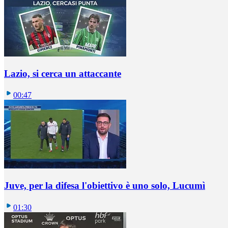
Lazio, si cerca un attaccante
00:47
Juve, per la difesa l'obiettivo è uno solo, Lucumì
01:30