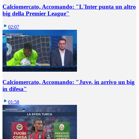
Calciomercato, Accomando: "L'Inter punta un altro
big della Premier League"
02:07
Calciomercato, Accomando: "Juve, in arrivo un big
in difesa"
01:58