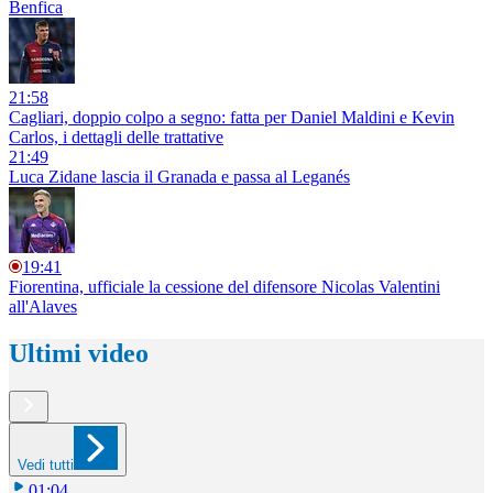
Benfica
21:58
Cagliari, doppio colpo a segno: fatta per Daniel Maldini e Kevin
Carlos, i dettagli delle trattative
21:49
Luca Zidane lascia il Granada e passa al Leganés
19:41
Fiorentina, ufficiale la cessione del difensore Nicolas Valentini
all'Alaves
Ultimi video
Vedi tutti
01:04