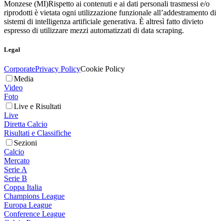
Monzese (MI)
Rispetto ai contenuti e ai dati personali trasmessi e/o
riprodotti è vietata ogni utilizzazione funzionale all’addestramento di
sistemi di intelligenza artificiale generativa. È altresì fatto divieto
espresso di utilizzare mezzi automatizzati di data scraping.
Legal
Corporate
Privacy Policy
Cookie Policy
Media
Video
Foto
Live e Risultati
Live
Diretta Calcio
Risultati e Classifiche
Sezioni
Calcio
Mercato
Serie A
Serie B
Coppa Italia
Champions League
Europa League
Conference League