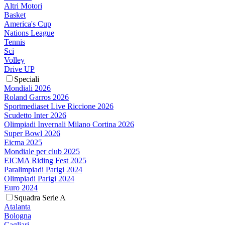
Altri Motori
Basket
America's Cup
Nations League
Tennis
Sci
Volley
Drive UP
Speciali
Mondiali 2026
Roland Garros 2026
Sportmediaset Live Riccione 2026
Scudetto Inter 2026
Olimpiadi Invernali Milano Cortina 2026
Super Bowl 2026
Eicma 2025
Mondiale per club 2025
EICMA Riding Fest 2025
Paralimpiadi Parigi 2024
Olimpiadi Parigi 2024
Euro 2024
Squadra Serie A
Atalanta
Bologna
Cagliari