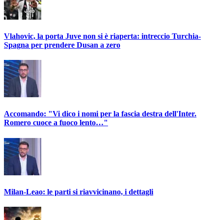
Vlahovic, la porta Juve non si è riaperta: intreccio Turchia-
Spagna per prendere Dusan a zero
Accomando: "Vi dico i nomi per la fascia destra dell'Inter.
Romero cuoce a fuoco lento…"
Milan-Leao: le parti si riavvicinano, i dettagli