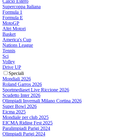
Calcio Estero
Supercoppa Italiana
Formula 1
Formula E
MotoGP
Altri Motori
Basket
America's Cup
Nations League
Tennis
Sci
Volley
Drive UP
Speciali
Mondiali 2026
Roland Garros 2026
Sportmediaset Live Riccione 2026
Scudetto Inter 2026
Olimpiadi Invernali Milano Cortina 2026
Super Bowl 2026
Eicma 2025
Mondiale per club 2025
EICMA Riding Fest 2025
Paralimpiadi Parigi 2024
Olimpiadi Parigi 2024