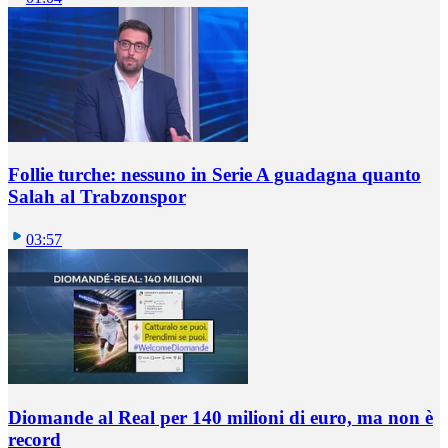
Follie turche: nessuno in Serie A guadagna quanto
Salah al Trabzonspor
03:57
Diomande al Real per 140 milioni di euro, ma non è
record