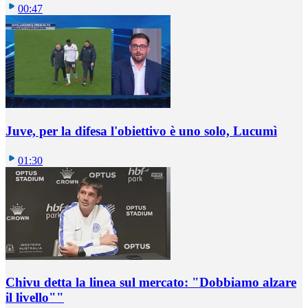
00:47
Juve, per la difesa l'obiettivo è uno solo, Lucumì
01:30
Chivu detta la linea sul mercato: "Dobbiamo alzare
il livello""