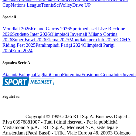
Cup
Nations League
Tennis
Sci
Volley
Drive UP
Speciali
Mondiali 2026
Roland Garros 2026
Sportmediaset Live Riccione
2026
Scudetto Inter 2026
Olimpiadi Invernali Milano Cortina
2026
Super Bowl 2026
Eicma 2025
Mondiale per club 2025
EICMA
Riding Fest 2025
Paralimpiadi Parigi 2024
Olimpiadi Parigi
2024
Euro 2024
Squadra Serie A
Atalanta
Bologna
Cagliari
Como
Fiorentina
Frosinone
Genoa
Inter
Juvent
Seguici su
Copyright © 1999-
2026
RTI S.p.A. Business Digital -
P.Iva 03976881007 - Tutti i diritti riservati - Per la pubblicità
Mediamond S.p.A. - RTI S.p.A., Mediaset N.V., sede legale
Amsterdam (Paesi Bassi) - Uffici Viale Europa 46, 20093 Cologno