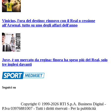
Vinicius, l'ora del destino: rinnovo con il Real o cessione
all'Arsenal, tutto su uno degli affari dell'anno
Juve, è un mercato da regina: finora ha speso più del Real, solo
tre inglesi davanti
Seguici su
Copyright © 1999-
2026
RTI S.p.A. Business Digital -
P.Iva 03976881007 - Tutti i diritti riservati - Per la pubblicità