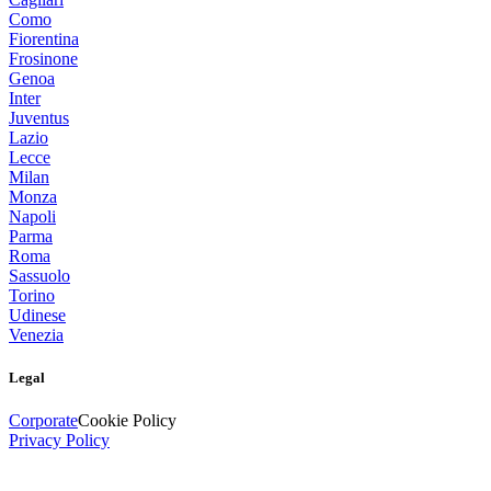
Como
Fiorentina
Frosinone
Genoa
Inter
Juventus
Lazio
Lecce
Milan
Monza
Napoli
Parma
Roma
Sassuolo
Torino
Udinese
Venezia
Legal
Corporate
Cookie Policy
Privacy Policy