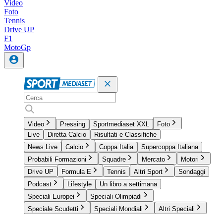
Video
Foto
Tennis
Drive UP
F1
MotoGp
Video
Pressing
Sportmediaset XXL
Foto
Live
Diretta Calcio
Risultati e Classifiche
News Live
Calcio
Coppa Italia
Supercoppa Italiana
Probabili Formazioni
Squadre
Mercato
Motori
Drive UP
Formula E
Tennis
Altri Sport
Sondaggi
Podcast
Lifestyle
Un libro a settimana
Speciali Europei
Speciali Olimpiadi
Speciale Scudetti
Speciali Mondiali
Altri Speciali