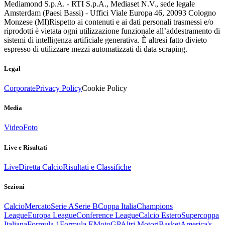
Mediamond S.p.A. - RTI S.p.A., Mediaset N.V., sede legale
Amsterdam (Paesi Bassi) - Uffici Viale Europa 46, 20093 Cologno
Monzese (MI)
Rispetto ai contenuti e ai dati personali trasmessi e/o
riprodotti è vietata ogni utilizzazione funzionale all’addestramento di
sistemi di intelligenza artificiale generativa. È altresì fatto divieto
espresso di utilizzare mezzi automatizzati di data scraping.
Legal
Corporate
Privacy Policy
Cookie Policy
Media
Video
Foto
Live e Risultati
Live
Diretta Calcio
Risultati e Classifiche
Sezioni
Calcio
Mercato
Serie A
Serie B
Coppa Italia
Champions
League
Europa League
Conference League
Calcio Estero
Supercoppa
Italiana
Formula 1
Formula E
MotoGP
Altri Motori
Basket
America's