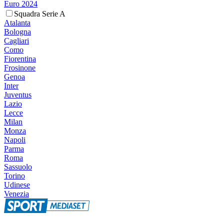
Euro 2024
Squadra Serie A
Atalanta
Bologna
Cagliari
Como
Fiorentina
Frosinone
Genoa
Inter
Juventus
Lazio
Lecce
Milan
Monza
Napoli
Parma
Roma
Sassuolo
Torino
Udinese
Venezia