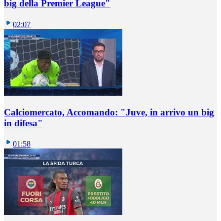
big della Premier League"
02:07
Calciomercato, Accomando: "Juve, in arrivo un big
in difesa"
01:58