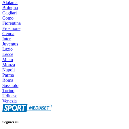
Atalanta
Bologna
Cagliari
Como
Fiorentina
Frosinone
Genoa
Inter
Juventus
Lazio
Lecce
Milan
Monza
Napoli
Parma
Roma
Sassuolo
Torino
Udinese
Venezia
Seguici su