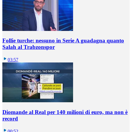
Follie turche: nessuno in Serie A guadagna quanto
Salah al Trabzonspor
03:57
Diomande al Real per 140 milioni di euro, ma non è
record
00:52