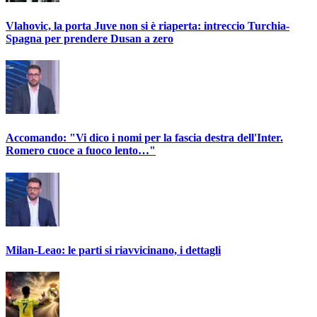
Vlahovic, la porta Juve non si è riaperta: intreccio Turchia-
Spagna per prendere Dusan a zero
Accomando: "Vi dico i nomi per la fascia destra dell'Inter.
Romero cuoce a fuoco lento…"
Milan-Leao: le parti si riavvicinano, i dettagli