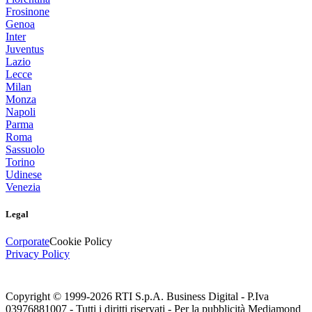
Frosinone
Genoa
Inter
Juventus
Lazio
Lecce
Milan
Monza
Napoli
Parma
Roma
Sassuolo
Torino
Udinese
Venezia
Legal
Corporate
Cookie Policy
Privacy Policy
Copyright © 1999-
2026
RTI S.p.A. Business Digital - P.Iva
03976881007 - Tutti i diritti riservati - Per la pubblicità Mediamond