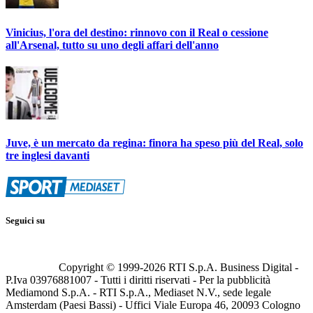
Vinicius, l'ora del destino: rinnovo con il Real o cessione
all'Arsenal, tutto su uno degli affari dell'anno
Juve, è un mercato da regina: finora ha speso più del Real, solo
tre inglesi davanti
Seguici su
Copyright © 1999-
2026
RTI S.p.A. Business Digital -
P.Iva 03976881007 - Tutti i diritti riservati - Per la pubblicità
Mediamond S.p.A. - RTI S.p.A., Mediaset N.V., sede legale
Amsterdam (Paesi Bassi) - Uffici Viale Europa 46, 20093 Cologno