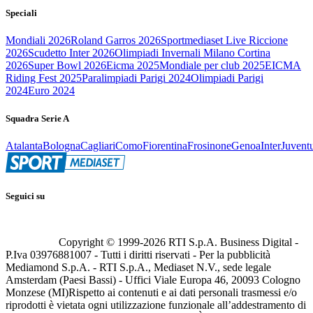
Speciali
Mondiali 2026
Roland Garros 2026
Sportmediaset Live Riccione
2026
Scudetto Inter 2026
Olimpiadi Invernali Milano Cortina
2026
Super Bowl 2026
Eicma 2025
Mondiale per club 2025
EICMA
Riding Fest 2025
Paralimpiadi Parigi 2024
Olimpiadi Parigi
2024
Euro 2024
Squadra Serie A
Atalanta
Bologna
Cagliari
Como
Fiorentina
Frosinone
Genoa
Inter
Juvent
Seguici su
Copyright © 1999-
2026
RTI S.p.A. Business Digital -
P.Iva 03976881007 - Tutti i diritti riservati - Per la pubblicità
Mediamond S.p.A. - RTI S.p.A., Mediaset N.V., sede legale
Amsterdam (Paesi Bassi) - Uffici Viale Europa 46, 20093 Cologno
Monzese (MI)
Rispetto ai contenuti e ai dati personali trasmessi e/o
riprodotti è vietata ogni utilizzazione funzionale all’addestramento di