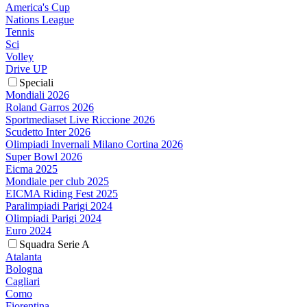
America's Cup
Nations League
Tennis
Sci
Volley
Drive UP
Speciali
Mondiali 2026
Roland Garros 2026
Sportmediaset Live Riccione 2026
Scudetto Inter 2026
Olimpiadi Invernali Milano Cortina 2026
Super Bowl 2026
Eicma 2025
Mondiale per club 2025
EICMA Riding Fest 2025
Paralimpiadi Parigi 2024
Olimpiadi Parigi 2024
Euro 2024
Squadra Serie A
Atalanta
Bologna
Cagliari
Como
Fiorentina