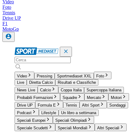
Video
Foto
Tennis
Drive UP
F1
MotoGp
Video
Pressing
Sportmediaset XXL
Foto
Live
Diretta Calcio
Risultati e Classifiche
News Live
Calcio
Coppa Italia
Supercoppa Italiana
Probabili Formazioni
Squadre
Mercato
Motori
Drive UP
Formula E
Tennis
Altri Sport
Sondaggi
Podcast
Lifestyle
Un libro a settimana
Speciali Europei
Speciali Olimpiadi
Speciale Scudetti
Speciali Mondiali
Altri Speciali