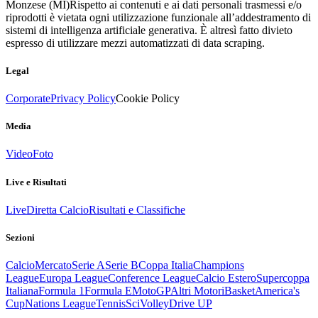
Monzese (MI)
Rispetto ai contenuti e ai dati personali trasmessi e/o
riprodotti è vietata ogni utilizzazione funzionale all’addestramento di
sistemi di intelligenza artificiale generativa. È altresì fatto divieto
espresso di utilizzare mezzi automatizzati di data scraping.
Legal
Corporate
Privacy Policy
Cookie Policy
Media
Video
Foto
Live e Risultati
Live
Diretta Calcio
Risultati e Classifiche
Sezioni
Calcio
Mercato
Serie A
Serie B
Coppa Italia
Champions
League
Europa League
Conference League
Calcio Estero
Supercoppa
Italiana
Formula 1
Formula E
MotoGP
Altri Motori
Basket
America's
Cup
Nations League
Tennis
Sci
Volley
Drive UP