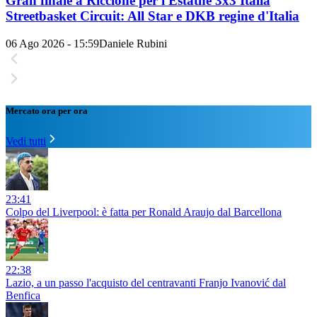
Gran finale a Riccione per l'Estathé 3x3 Italia
Streetbasket Circuit: All Star e DKB regine d'Italia
06 Ago 2026 - 15:59
Daniele Rubini
Mercato ora per ora
Vedi tutti
23:41
Colpo del Liverpool: è fatta per Ronald Araujo dal Barcellona
22:38
Lazio, a un passo l'acquisto del centravanti Franjo Ivanović dal
Benfica