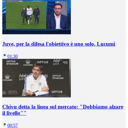
Juve, per la difesa l'obiettivo è uno solo, Lucumì
01:30
Chivu detta la linea sul mercato: "Dobbiamo alzare
il livello""
00:57