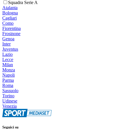
Squadra Serie A
Atalanta
Bologna
Cagliari
Como
Fiorentina
Frosinone
Genoa
Inter
Juventus
Lazio
Lecce
Milan
Monza
Napoli
Parma
Roma
Sassuolo
Torino
Udinese
Venezia
Seguici su