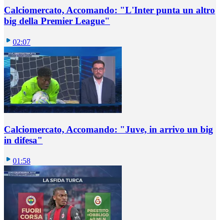
Calciomercato, Accomando: "L'Inter punta un altro
big della Premier League"
02:07
Calciomercato, Accomando: "Juve, in arrivo un big
in difesa"
01:58