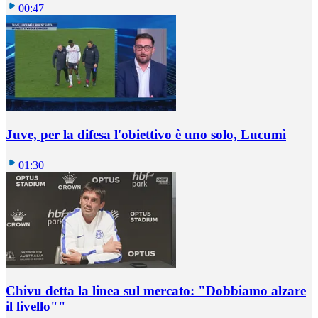
00:47
Juve, per la difesa l'obiettivo è uno solo, Lucumì
01:30
Chivu detta la linea sul mercato: "Dobbiamo alzare
il livello""