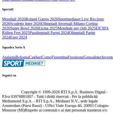
Speciali
Mondiali 2026
Roland Garros 2026
Sportmediaset Live Riccione
2026
Scudetto Inter 2026
Olimpiadi Invernali Milano Cortina
2026
Super Bowl 2026
Eicma 2025
Mondiale per club 2025
EICMA
Riding Fest 2025
Paralimpiadi Parigi 2024
Olimpiadi Parigi
2024
Euro 2024
Squadra Serie A
Atalanta
Bologna
Cagliari
Como
Fiorentina
Frosinone
Genoa
Inter
Juvent
Seguici su
Copyright © 1999-
2026
RTI S.p.A. Business Digital -
P.Iva 03976881007 - Tutti i diritti riservati - Per la pubblicità
Mediamond S.p.A. - RTI S.p.A., Mediaset N.V., sede legale
Amsterdam (Paesi Bassi) - Uffici Viale Europa 46, 20093 Cologno
Monzese (MI)
Rispetto ai contenuti e ai dati personali trasmessi e/o