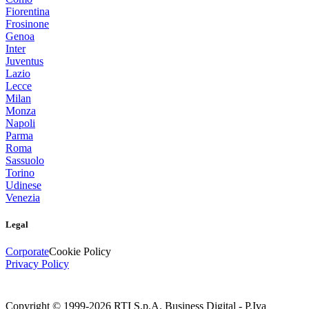
Fiorentina
Frosinone
Genoa
Inter
Juventus
Lazio
Lecce
Milan
Monza
Napoli
Parma
Roma
Sassuolo
Torino
Udinese
Venezia
Legal
Corporate
Cookie Policy
Privacy Policy
Copyright © 1999-
2026
RTI S.p.A. Business Digital - P.Iva