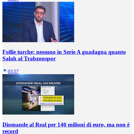
Follie turche: nessuno in Serie A guadagna quanto
Salah al Trabzonspor
03:57
Diomande al Real per 140 milioni di euro, ma non è
record