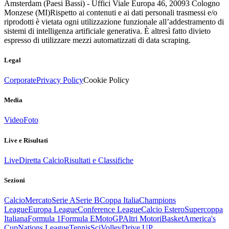
Amsterdam (Paesi Bassi) - Uffici Viale Europa 46, 20093 Cologno
Monzese (MI)
Rispetto ai contenuti e ai dati personali trasmessi e/o
riprodotti è vietata ogni utilizzazione funzionale all’addestramento di
sistemi di intelligenza artificiale generativa. È altresì fatto divieto
espresso di utilizzare mezzi automatizzati di data scraping.
Legal
Corporate
Privacy Policy
Cookie Policy
Media
Video
Foto
Live e Risultati
Live
Diretta Calcio
Risultati e Classifiche
Sezioni
Calcio
Mercato
Serie A
Serie B
Coppa Italia
Champions
League
Europa League
Conference League
Calcio Estero
Supercoppa
Italiana
Formula 1
Formula E
MotoGP
Altri Motori
Basket
America's
Cup
Nations League
Tennis
Sci
Volley
Drive UP