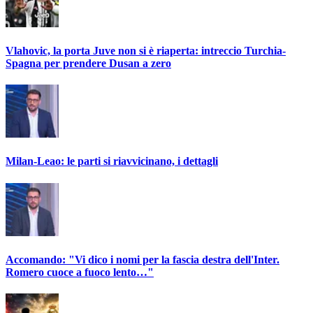
Vlahovic, la porta Juve non si è riaperta: intreccio Turchia-
Spagna per prendere Dusan a zero
Milan-Leao: le parti si riavvicinano, i dettagli
Accomando: "Vi dico i nomi per la fascia destra dell'Inter.
Romero cuoce a fuoco lento…"