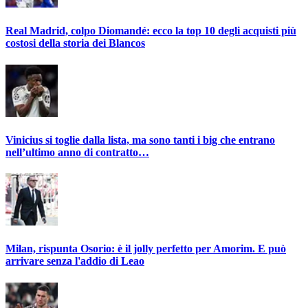
Real Madrid, colpo Diomandé: ecco la top 10 degli acquisti più
costosi della storia dei Blancos
Vinicius si toglie dalla lista, ma sono tanti i big che entrano
nell’ultimo anno di contratto…
Milan, rispunta Osorio: è il jolly perfetto per Amorim. E può
arrivare senza l'addio di Leao