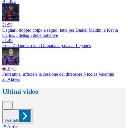
Benfica
21:58
Cagliari, doppio colpo a segno: fatta per Daniel Maldini e Kevin
Carlos, i dettagli delle trattative
21:49
Luca Zidane lascia il Granada e passa al Leganés
19:41
Fiorentina, ufficiale la cessione del difensore Nicolas Valentini
all'Alaves
Ultimi video
Vedi tutti
01:04