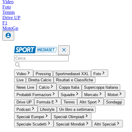
Video
Foto
Tennis
Drive UP
F1
MotoGp
Video
Pressing
Sportmediaset XXL
Foto
Live
Diretta Calcio
Risultati e Classifiche
News Live
Calcio
Coppa Italia
Supercoppa Italiana
Probabili Formazioni
Squadre
Mercato
Motori
Drive UP
Formula E
Tennis
Altri Sport
Sondaggi
Podcast
Lifestyle
Un libro a settimana
Speciali Europei
Speciali Olimpiadi
Speciale Scudetti
Speciali Mondiali
Altri Speciali