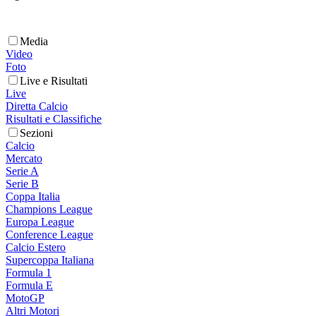
Media
Video
Foto
Live e Risultati
Live
Diretta Calcio
Risultati e Classifiche
Sezioni
Calcio
Mercato
Serie A
Serie B
Coppa Italia
Champions League
Europa League
Conference League
Calcio Estero
Supercoppa Italiana
Formula 1
Formula E
MotoGP
Altri Motori