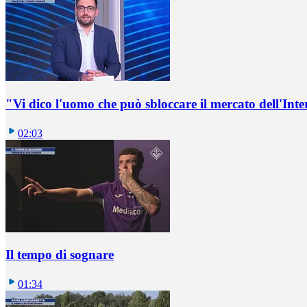
"Vi dico l'uomo che può sbloccare il mercato dell'Inte
02:03
Il tempo di sognare
01:34