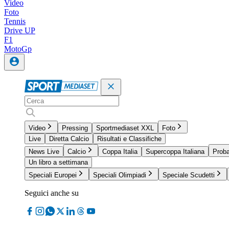
Video
Foto
Tennis
Drive UP
F1
MotoGp
Video
Pressing
Sportmediaset XXL
Foto
Live
Diretta Calcio
Risultati e Classifiche
News Live
Calcio
Coppa Italia
Supercoppa Italiana
Proba
Un libro a settimana
Speciali Europei
Speciali Olimpiadi
Speciale Scudetti
Seguici anche su