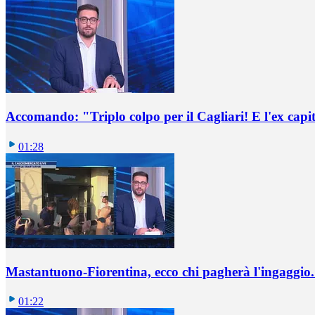
Accomando: "Triplo colpo per il Cagliari! E l'ex capi
01:28
Mastantuono-Fiorentina, ecco chi pagherà l'ingaggio. 
01:22