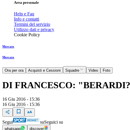
Area personale
Help e Faq
Info e contatti
Termini del servizio
Utilizzo dati e privacy
Cookie Policy
Mercato
Mercato
Ora per ora
Acquisti e Cessioni
Squadre
Video
Foto
DI FRANCESCO: "BERARDI
16 Giu 2016 - 15:36
16 Giu 2016 - 15:36
Segui
su
Seguici su
whatsapp
discover