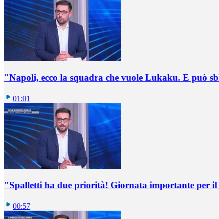
"Napoli, ecco la squadra che vuole Lukaku. E può sb
01:01
"Spalletti ha due priorità! Giornata importante per il 
00:57