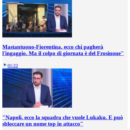
Mastantuono-Fiorentina, ecco chi pagherà
l'ingaggio. Ma il colpo di giornata è del Frosinone"
01:22
"Napoli, ecco la squadra che vuole Lukaku. E può
sbloccare un nome top in attacco"