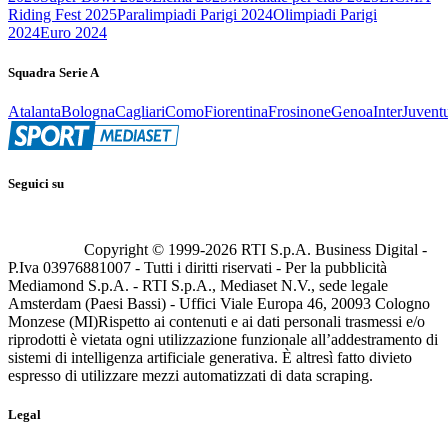
Riding Fest 2025
Paralimpiadi Parigi 2024
Olimpiadi Parigi
2024
Euro 2024
Squadra Serie A
Atalanta
Bologna
Cagliari
Como
Fiorentina
Frosinone
Genoa
Inter
Juvent
Seguici su
Copyright © 1999-
2026
RTI S.p.A. Business Digital -
P.Iva 03976881007 - Tutti i diritti riservati - Per la pubblicità
Mediamond S.p.A. - RTI S.p.A., Mediaset N.V., sede legale
Amsterdam (Paesi Bassi) - Uffici Viale Europa 46, 20093 Cologno
Monzese (MI)
Rispetto ai contenuti e ai dati personali trasmessi e/o
riprodotti è vietata ogni utilizzazione funzionale all’addestramento di
sistemi di intelligenza artificiale generativa. È altresì fatto divieto
espresso di utilizzare mezzi automatizzati di data scraping.
Legal