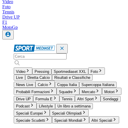
Video
Foto
Tennis
Drive UP
F1
MotoGp
Video
Pressing
Sportmediaset XXL
Foto
Live
Diretta Calcio
Risultati e Classifiche
News Live
Calcio
Coppa Italia
Supercoppa Italiana
Probabili Formazioni
Squadre
Mercato
Motori
Drive UP
Formula E
Tennis
Altri Sport
Sondaggi
Podcast
Lifestyle
Un libro a settimana
Speciali Europei
Speciali Olimpiadi
Speciale Scudetti
Speciali Mondiali
Altri Speciali