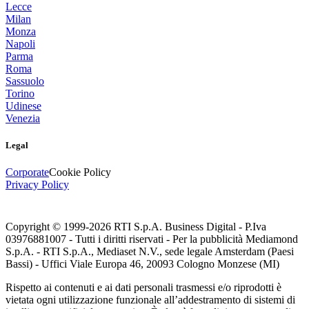
Lecce
Milan
Monza
Napoli
Parma
Roma
Sassuolo
Torino
Udinese
Venezia
Legal
Corporate
Cookie Policy
Privacy Policy
Copyright © 1999-
2026
RTI S.p.A. Business Digital - P.Iva
03976881007 - Tutti i diritti riservati - Per la pubblicità Mediamond
S.p.A. - RTI S.p.A., Mediaset N.V., sede legale Amsterdam (Paesi
Bassi) - Uffici Viale Europa 46, 20093 Cologno Monzese (MI)
Rispetto ai contenuti e ai dati personali trasmessi e/o riprodotti è
vietata ogni utilizzazione funzionale all’addestramento di sistemi di