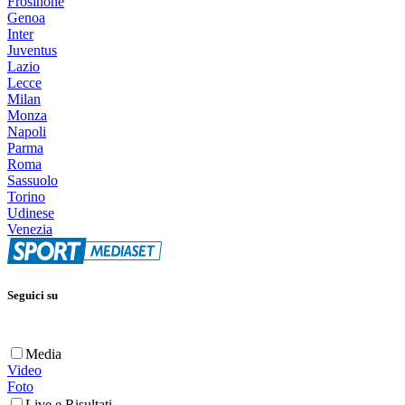
Frosinone
Genoa
Inter
Juventus
Lazio
Lecce
Milan
Monza
Napoli
Parma
Roma
Sassuolo
Torino
Udinese
Venezia
Seguici su
Media
Video
Foto
Live e Risultati