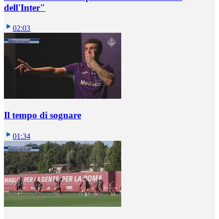
dell'Inter"
02:03
Il tempo di sognare
01:34