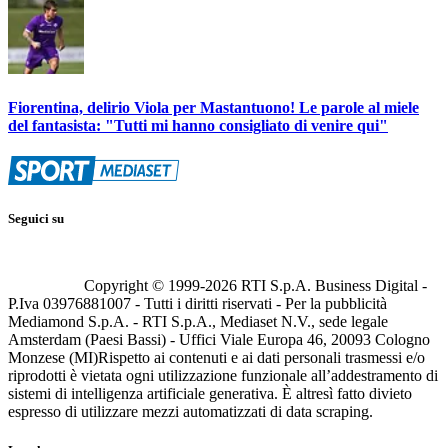
Fiorentina, delirio Viola per Mastantuono! Le parole al miele
del fantasista: "Tutti mi hanno consigliato di venire qui"
Seguici su
Copyright © 1999-
2026
RTI S.p.A. Business Digital -
P.Iva 03976881007 - Tutti i diritti riservati - Per la pubblicità
Mediamond S.p.A. - RTI S.p.A., Mediaset N.V., sede legale
Amsterdam (Paesi Bassi) - Uffici Viale Europa 46, 20093 Cologno
Monzese (MI)
Rispetto ai contenuti e ai dati personali trasmessi e/o
riprodotti è vietata ogni utilizzazione funzionale all’addestramento di
sistemi di intelligenza artificiale generativa. È altresì fatto divieto
espresso di utilizzare mezzi automatizzati di data scraping.