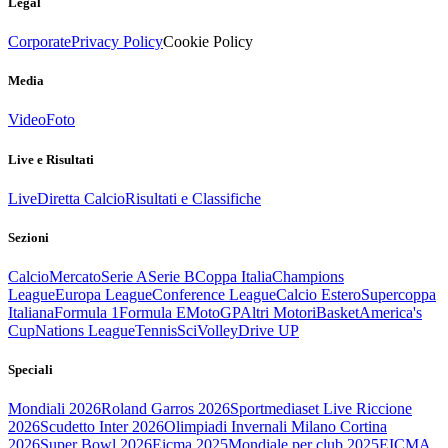
Legal
Corporate
Privacy Policy
Cookie Policy
Media
Video
Foto
Live e Risultati
Live
Diretta Calcio
Risultati e Classifiche
Sezioni
Calcio
Mercato
Serie A
Serie B
Coppa Italia
Champions
League
Europa League
Conference League
Calcio Estero
Supercoppa
Italiana
Formula 1
Formula E
MotoGP
Altri Motori
Basket
America's
Cup
Nations League
Tennis
Sci
Volley
Drive UP
Speciali
Mondiali 2026
Roland Garros 2026
Sportmediaset Live Riccione
2026
Scudetto Inter 2026
Olimpiadi Invernali Milano Cortina
2026
Super Bowl 2026
Eicma 2025
Mondiale per club 2025
EICMA