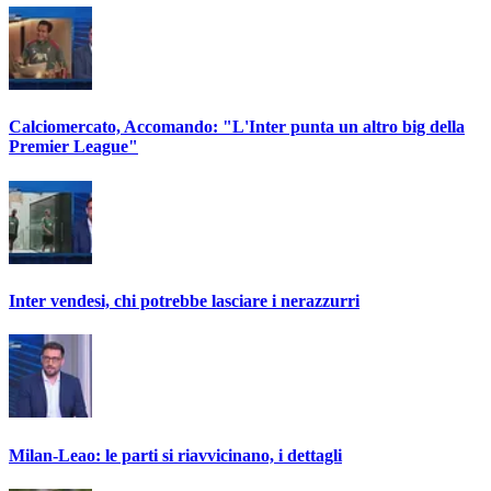
Calciomercato, Accomando: "L'Inter punta un altro big della
Premier League"
Inter vendesi, chi potrebbe lasciare i nerazzurri
Milan-Leao: le parti si riavvicinano, i dettagli