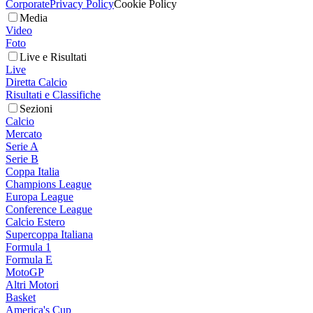
Corporate
Privacy Policy
Cookie Policy
Media
Video
Foto
Live e Risultati
Live
Diretta Calcio
Risultati e Classifiche
Sezioni
Calcio
Mercato
Serie A
Serie B
Coppa Italia
Champions League
Europa League
Conference League
Calcio Estero
Supercoppa Italiana
Formula 1
Formula E
MotoGP
Altri Motori
Basket
America's Cup