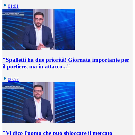
01:01
"Spalletti ha due priorità! Giornata importante per
il portiere, ma in attacco..."
00:57
"Vi dico l'uomo che può sbloccare il mercato