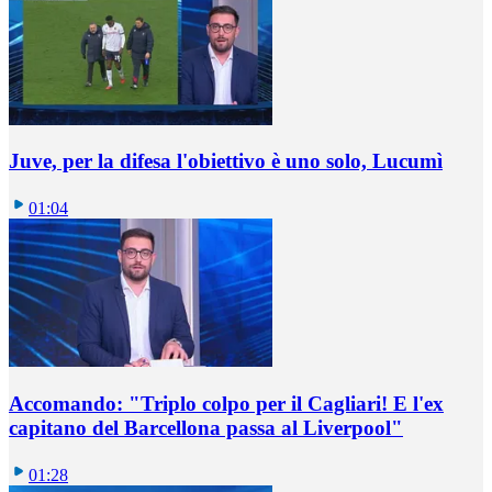
Juve, per la difesa l'obiettivo è uno solo, Lucumì
01:04
Accomando: "Triplo colpo per il Cagliari! E l'ex
capitano del Barcellona passa al Liverpool"
01:28