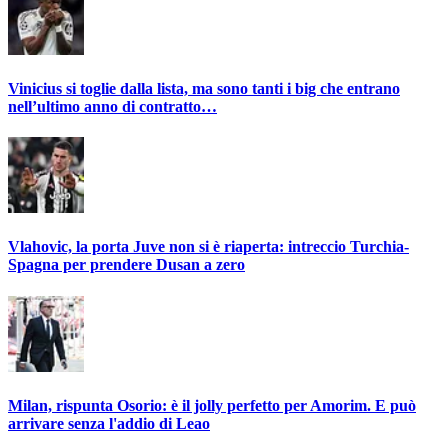
Vinicius si toglie dalla lista, ma sono tanti i big che entrano
nell’ultimo anno di contratto…
Vlahovic, la porta Juve non si è riaperta: intreccio Turchia-
Spagna per prendere Dusan a zero
Milan, rispunta Osorio: è il jolly perfetto per Amorim. E può
arrivare senza l'addio di Leao