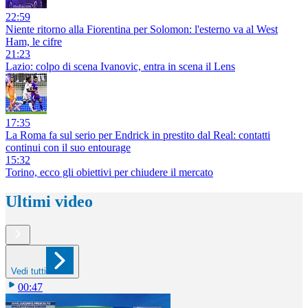
22:59
Niente ritorno alla Fiorentina per Solomon: l'esterno va al West
Ham, le cifre
21:23
Lazio: colpo di scena Ivanovic, entra in scena il Lens
17:35
La Roma fa sul serio per Endrick in prestito dal Real: contatti
continui con il suo entourage
15:32
Torino, ecco gli obiettivi per chiudere il mercato
Ultimi video
Vedi tutti
00:47