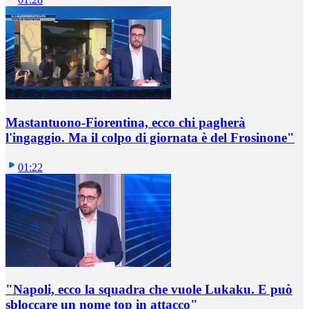
Mastantuono-Fiorentina, ecco chi pagherà
l'ingaggio. Ma il colpo di giornata è del Frosinone"
01:22
"Napoli, ecco la squadra che vuole Lukaku. E può
sbloccare un nome top in attacco"