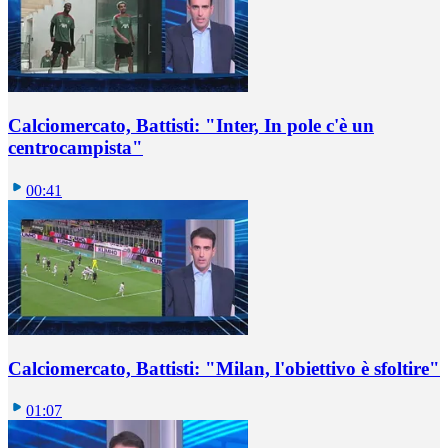
Calciomercato, Battisti: "Inter, In pole c'è un
centrocampista"
00:41
Calciomercato, Battisti: "Milan, l'obiettivo è sfoltire"
01:07