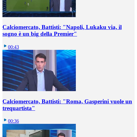
Calciomercato, Battisti: "Napoli, Lukaku via, il
sogno è un big della Premier"
00:43
Calciomercato, Battisti: "Roma, Gasperini vuole un
trequartista"
00:36