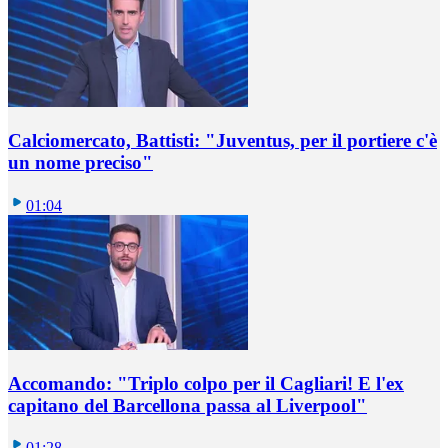
Calciomercato, Battisti: "Juventus, per il portiere c'è
un nome preciso"
01:04
Accomando: "Triplo colpo per il Cagliari! E l'ex
capitano del Barcellona passa al Liverpool"
01:28