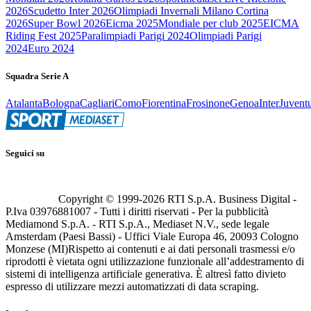
2026
Scudetto Inter 2026
Olimpiadi Invernali Milano Cortina
2026
Super Bowl 2026
Eicma 2025
Mondiale per club 2025
EICMA
Riding Fest 2025
Paralimpiadi Parigi 2024
Olimpiadi Parigi
2024
Euro 2024
Squadra Serie A
Atalanta
Bologna
Cagliari
Como
Fiorentina
Frosinone
Genoa
Inter
Juvent
Seguici su
Copyright © 1999-
2026
RTI S.p.A. Business Digital -
P.Iva 03976881007 - Tutti i diritti riservati - Per la pubblicità
Mediamond S.p.A. - RTI S.p.A., Mediaset N.V., sede legale
Amsterdam (Paesi Bassi) - Uffici Viale Europa 46, 20093 Cologno
Monzese (MI)
Rispetto ai contenuti e ai dati personali trasmessi e/o
riprodotti è vietata ogni utilizzazione funzionale all’addestramento di
sistemi di intelligenza artificiale generativa. È altresì fatto divieto
espresso di utilizzare mezzi automatizzati di data scraping.