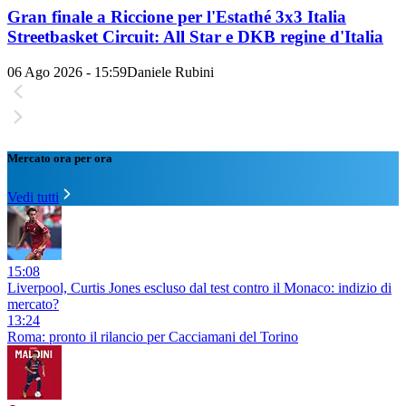
Gran finale a Riccione per l'Estathé 3x3 Italia
Streetbasket Circuit: All Star e DKB regine d'Italia
06 Ago 2026 - 15:59
Daniele Rubini
Mercato ora per ora
Vedi tutti
15:08
Liverpool, Curtis Jones escluso dal test contro il Monaco: indizio di
mercato?
13:24
Roma: pronto il rilancio per Cacciamani del Torino