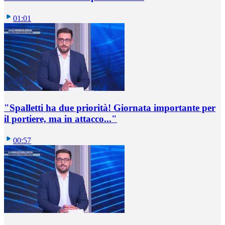
01:01
"Spalletti ha due priorità! Giornata importante per
il portiere, ma in attacco..."
00:57