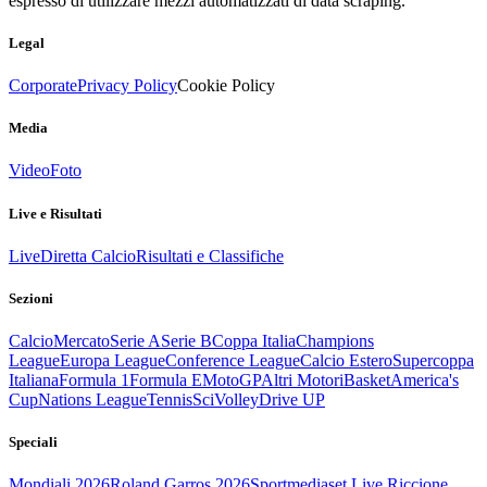
espresso di utilizzare mezzi automatizzati di data scraping.
Legal
Corporate
Privacy Policy
Cookie Policy
Media
Video
Foto
Live e Risultati
Live
Diretta Calcio
Risultati e Classifiche
Sezioni
Calcio
Mercato
Serie A
Serie B
Coppa Italia
Champions
League
Europa League
Conference League
Calcio Estero
Supercoppa
Italiana
Formula 1
Formula E
MotoGP
Altri Motori
Basket
America's
Cup
Nations League
Tennis
Sci
Volley
Drive UP
Speciali
Mondiali 2026
Roland Garros 2026
Sportmediaset Live Riccione