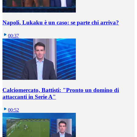
Napoli, Lukaku è un caso: se parte chi arriva?
00:37
Calciomercato, Battisti: "Pronto un domino di
attaccanti in Serie A"
00:52