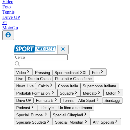
Video
Foto
Tennis
Drive UP
F1
MotoGp
Video
Pressing
Sportmediaset XXL
Foto
Live
Diretta Calcio
Risultati e Classifiche
News Live
Calcio
Coppa Italia
Supercoppa Italiana
Probabili Formazioni
Squadre
Mercato
Motori
Drive UP
Formula E
Tennis
Altri Sport
Sondaggi
Podcast
Lifestyle
Un libro a settimana
Speciali Europei
Speciali Olimpiadi
Speciale Scudetti
Speciali Mondiali
Altri Speciali