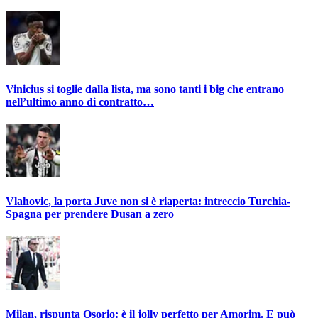
Vinicius si toglie dalla lista, ma sono tanti i big che entrano
nell’ultimo anno di contratto…
Vlahovic, la porta Juve non si è riaperta: intreccio Turchia-
Spagna per prendere Dusan a zero
Milan, rispunta Osorio: è il jolly perfetto per Amorim. E può