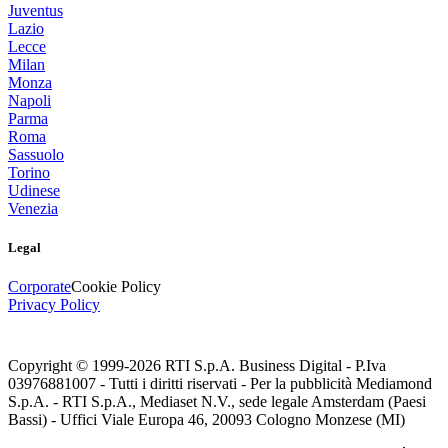
Juventus
Lazio
Lecce
Milan
Monza
Napoli
Parma
Roma
Sassuolo
Torino
Udinese
Venezia
Legal
Corporate
Cookie Policy
Privacy Policy
Copyright © 1999-
2026
RTI S.p.A. Business Digital - P.Iva
03976881007 - Tutti i diritti riservati - Per la pubblicità Mediamond
S.p.A. - RTI S.p.A., Mediaset N.V., sede legale Amsterdam (Paesi
Bassi) - Uffici Viale Europa 46, 20093 Cologno Monzese (MI)