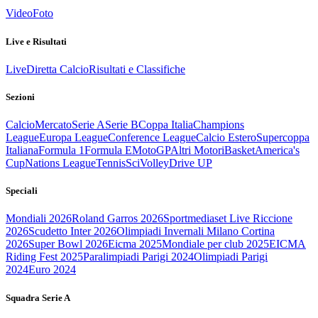
Video
Foto
Live e Risultati
Live
Diretta Calcio
Risultati e Classifiche
Sezioni
Calcio
Mercato
Serie A
Serie B
Coppa Italia
Champions
League
Europa League
Conference League
Calcio Estero
Supercoppa
Italiana
Formula 1
Formula E
MotoGP
Altri Motori
Basket
America's
Cup
Nations League
Tennis
Sci
Volley
Drive UP
Speciali
Mondiali 2026
Roland Garros 2026
Sportmediaset Live Riccione
2026
Scudetto Inter 2026
Olimpiadi Invernali Milano Cortina
2026
Super Bowl 2026
Eicma 2025
Mondiale per club 2025
EICMA
Riding Fest 2025
Paralimpiadi Parigi 2024
Olimpiadi Parigi
2024
Euro 2024
Squadra Serie A