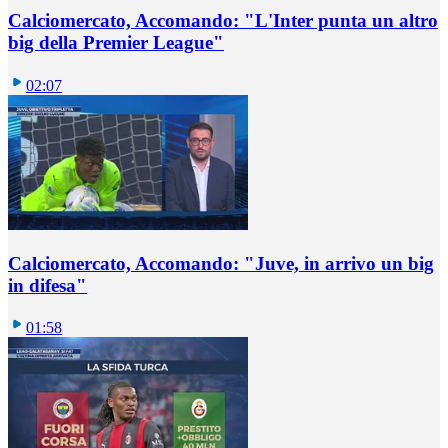
Calciomercato, Accomando: "L'Inter punta un altro
big della Premier League"
02:07
Calciomercato, Accomando: "Juve, in arrivo un big
in difesa"
01:58