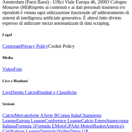
Amsterdam (Paesi Bassi) - Uffici Viale Europa 46, 20093 Cologno
Monzese (MI)
Rispetto ai contenuti e ai dati personali trasmessi e/o
riprodotti è vietata ogni utilizzazione funzionale all’addestramento di
sistemi di intelligenza artificiale generativa. È altresì fatto divieto
espresso di utilizzare mezzi automatizzati di data scraping.
Legal
Corporate
Privacy Policy
Cookie Policy
Media
Video
Foto
Live e Risultati
Live
Diretta Calcio
Risultati e Classifiche
Sezioni
Calcio
Mercato
Serie A
Serie B
Coppa Italia
Champions
League
Europa League
Conference League
Calcio Estero
Supercoppa
Italiana
Formula 1
Formula E
MotoGP
Altri Motori
Basket
America's
Cup
Nations League
Tennis
Sci
Volley
Drive UP