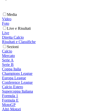
Media
Video
Foto
Live e Risultati
Live
Diretta Calcio
Risultati e Classifiche
Sezioni
Calcio
Mercato
Serie A
Serie B
Coppa Italia
Champions League
Europa League
Conference League
Calcio Estero
Supercoppa Italiana
Formula 1
Formula E
MotoGP
Altri Motori