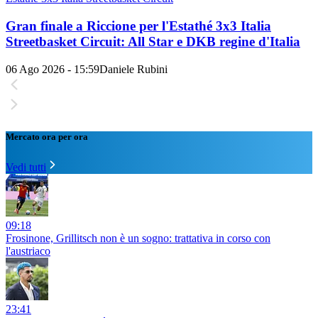
Gran finale a Riccione per l'Estathé 3x3 Italia
Streetbasket Circuit: All Star e DKB regine d'Italia
06 Ago 2026 - 15:59
Daniele Rubini
Mercato ora per ora
Vedi tutti
09:18
Frosinone, Grillitsch non è un sogno: trattativa in corso con
l'austriaco
23:41