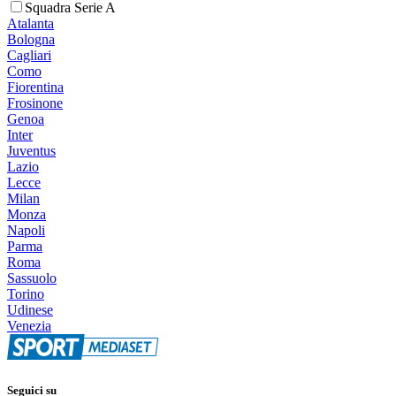
Squadra Serie A
Atalanta
Bologna
Cagliari
Como
Fiorentina
Frosinone
Genoa
Inter
Juventus
Lazio
Lecce
Milan
Monza
Napoli
Parma
Roma
Sassuolo
Torino
Udinese
Venezia
Seguici su