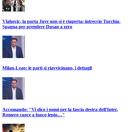
Vlahovic, la porta Juve non si è riaperta: intreccio Turchia-
Spagna per prendere Dusan a zero
Milan-Leao: le parti si riavvicinano, i dettagli
Accomando: "Vi dico i nomi per la fascia destra dell'Inter.
Romero cuoce a fuoco lento…"