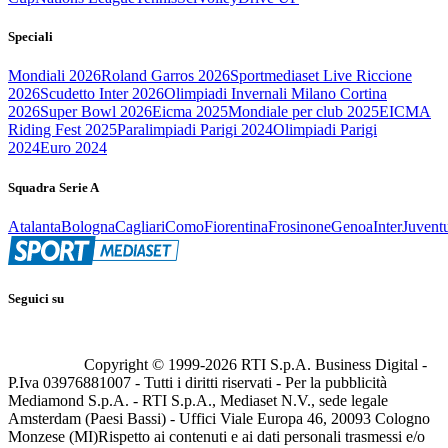
Speciali
Mondiali 2026
Roland Garros 2026
Sportmediaset Live Riccione
2026
Scudetto Inter 2026
Olimpiadi Invernali Milano Cortina
2026
Super Bowl 2026
Eicma 2025
Mondiale per club 2025
EICMA
Riding Fest 2025
Paralimpiadi Parigi 2024
Olimpiadi Parigi
2024
Euro 2024
Squadra Serie A
Atalanta
Bologna
Cagliari
Como
Fiorentina
Frosinone
Genoa
Inter
Juvent
Seguici su
Copyright © 1999-
2026
RTI S.p.A. Business Digital -
P.Iva 03976881007 - Tutti i diritti riservati - Per la pubblicità
Mediamond S.p.A. - RTI S.p.A., Mediaset N.V., sede legale
Amsterdam (Paesi Bassi) - Uffici Viale Europa 46, 20093 Cologno
Monzese (MI)
Rispetto ai contenuti e ai dati personali trasmessi e/o