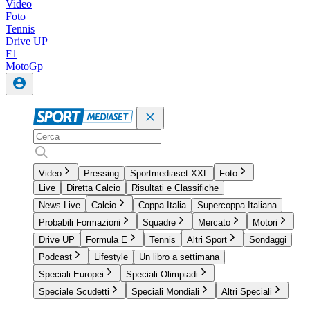
Video
Foto
Tennis
Drive UP
F1
MotoGp
Video
Pressing
Sportmediaset XXL
Foto
Live
Diretta Calcio
Risultati e Classifiche
News Live
Calcio
Coppa Italia
Supercoppa Italiana
Probabili Formazioni
Squadre
Mercato
Motori
Drive UP
Formula E
Tennis
Altri Sport
Sondaggi
Podcast
Lifestyle
Un libro a settimana
Speciali Europei
Speciali Olimpiadi
Speciale Scudetti
Speciali Mondiali
Altri Speciali