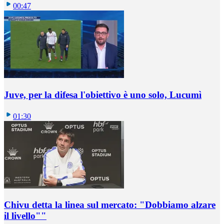
00:47
Juve, per la difesa l'obiettivo è uno solo, Lucumì
01:30
Chivu detta la linea sul mercato: "Dobbiamo alzare
il livello""