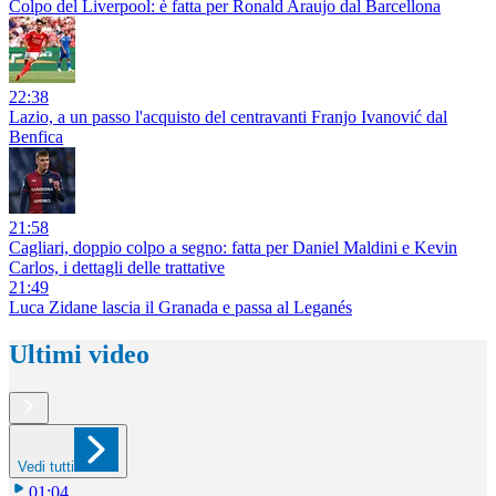
Colpo del Liverpool: è fatta per Ronald Araujo dal Barcellona
22:38
Lazio, a un passo l'acquisto del centravanti Franjo Ivanović dal
Benfica
21:58
Cagliari, doppio colpo a segno: fatta per Daniel Maldini e Kevin
Carlos, i dettagli delle trattative
21:49
Luca Zidane lascia il Granada e passa al Leganés
Ultimi video
Vedi tutti
01:04