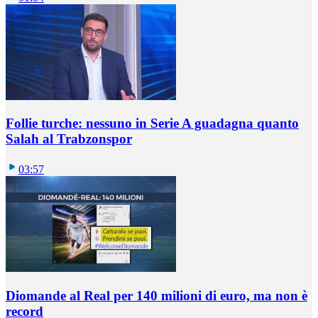
Follie turche: nessuno in Serie A guadagna quanto
Salah al Trabzonspor
03:57
Diomande al Real per 140 milioni di euro, ma non è
record