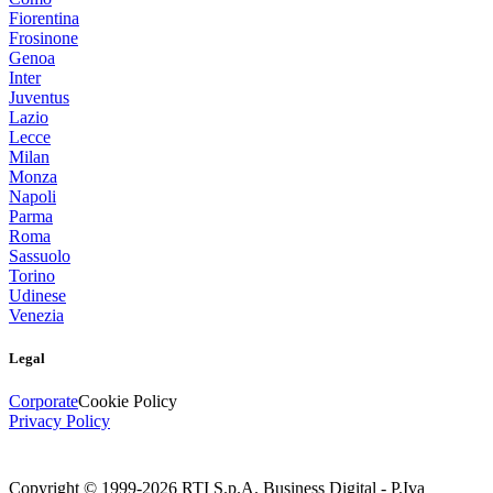
Fiorentina
Frosinone
Genoa
Inter
Juventus
Lazio
Lecce
Milan
Monza
Napoli
Parma
Roma
Sassuolo
Torino
Udinese
Venezia
Legal
Corporate
Cookie Policy
Privacy Policy
Copyright © 1999-
2026
RTI S.p.A. Business Digital - P.Iva