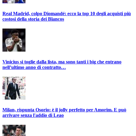
Real Madrid, colpo Diomandé: ecco la top 10 degli acquisti più
costosi della storia dei Blancos
Vinicius si toglie dalla lista, ma sono tanti i big che entrano
nell’ultimo anno di contratto…
Milan, rispunta Osorio: è il jolly perfetto per Amorim. E può
arrivare senza l'addio di Leao