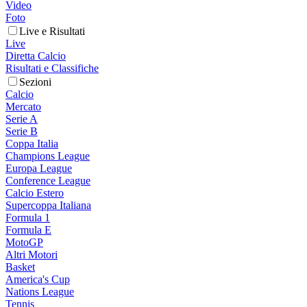
Video
Foto
Live e Risultati
Live
Diretta Calcio
Risultati e Classifiche
Sezioni
Calcio
Mercato
Serie A
Serie B
Coppa Italia
Champions League
Europa League
Conference League
Calcio Estero
Supercoppa Italiana
Formula 1
Formula E
MotoGP
Altri Motori
Basket
America's Cup
Nations League
Tennis