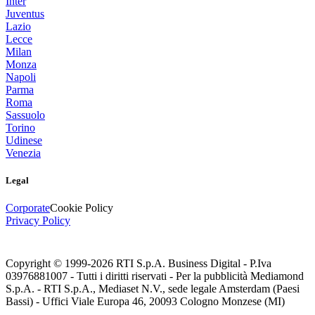
Inter
Juventus
Lazio
Lecce
Milan
Monza
Napoli
Parma
Roma
Sassuolo
Torino
Udinese
Venezia
Legal
Corporate
Cookie Policy
Privacy Policy
Copyright © 1999-
2026
RTI S.p.A. Business Digital - P.Iva
03976881007 - Tutti i diritti riservati - Per la pubblicità Mediamond
S.p.A. - RTI S.p.A., Mediaset N.V., sede legale Amsterdam (Paesi
Bassi) - Uffici Viale Europa 46, 20093 Cologno Monzese (MI)