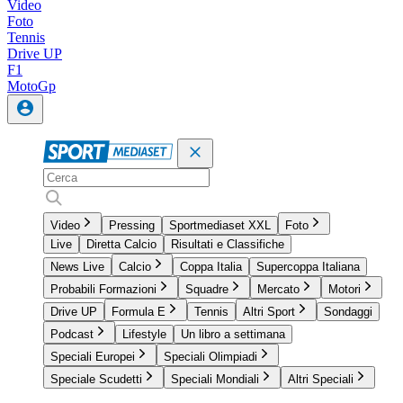
Video
Foto
Tennis
Drive UP
F1
MotoGp
Video
Pressing
Sportmediaset XXL
Foto
Live
Diretta Calcio
Risultati e Classifiche
News Live
Calcio
Coppa Italia
Supercoppa Italiana
Probabili Formazioni
Squadre
Mercato
Motori
Drive UP
Formula E
Tennis
Altri Sport
Sondaggi
Podcast
Lifestyle
Un libro a settimana
Speciali Europei
Speciali Olimpiadi
Speciale Scudetti
Speciali Mondiali
Altri Speciali