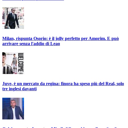
Milan, rispunta Osorio: è il jolly perfetto per Amorim. E può
arrivare senza l'addio di Leao
Juve, è un mercato da regina: finora ha speso più del Real, solo
tre inglesi davanti