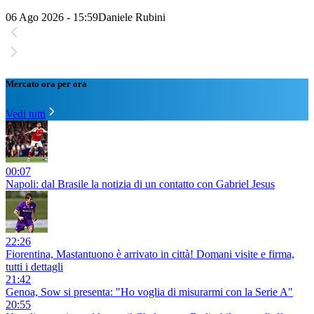
06 Ago 2026 - 15:59
Daniele Rubini
Mercato ora per ora
Vedi tutti
00:07
Napoli: dal Brasile la notizia di un contatto con Gabriel Jesus
22:26
Fiorentina, Mastantuono è arrivato in città! Domani visite e firma,
tutti i dettagli
21:42
Genoa, Sow si presenta: "Ho voglia di misurarmi con la Serie A"
20:55