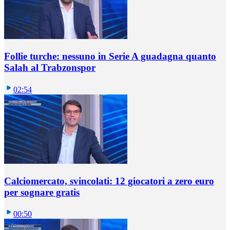
Follie turche: nessuno in Serie A guadagna quanto
Salah al Trabzonspor
02:54
Calciomercato, svincolati: 12 giocatori a zero euro
per sognare gratis
00:50