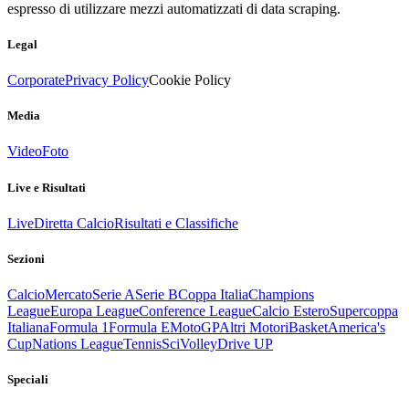
espresso di utilizzare mezzi automatizzati di data scraping.
Legal
Corporate
Privacy Policy
Cookie Policy
Media
Video
Foto
Live e Risultati
Live
Diretta Calcio
Risultati e Classifiche
Sezioni
Calcio
Mercato
Serie A
Serie B
Coppa Italia
Champions
League
Europa League
Conference League
Calcio Estero
Supercoppa
Italiana
Formula 1
Formula E
MotoGP
Altri Motori
Basket
America's
Cup
Nations League
Tennis
Sci
Volley
Drive UP
Speciali