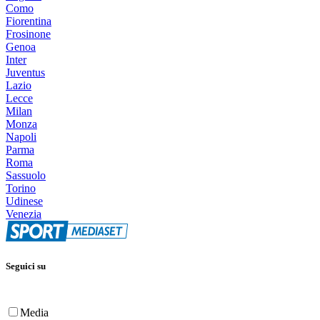
Como
Fiorentina
Frosinone
Genoa
Inter
Juventus
Lazio
Lecce
Milan
Monza
Napoli
Parma
Roma
Sassuolo
Torino
Udinese
Venezia
Seguici su
Media