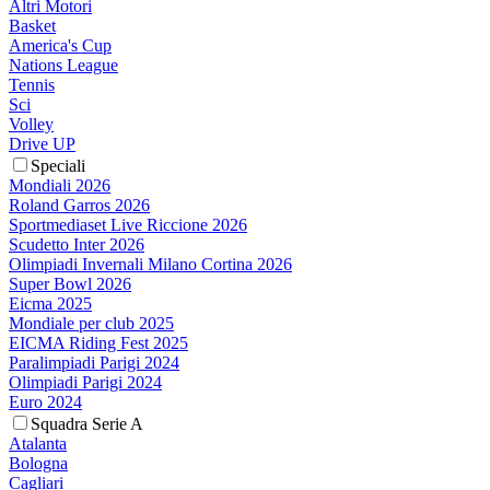
Altri Motori
Basket
America's Cup
Nations League
Tennis
Sci
Volley
Drive UP
Speciali
Mondiali 2026
Roland Garros 2026
Sportmediaset Live Riccione 2026
Scudetto Inter 2026
Olimpiadi Invernali Milano Cortina 2026
Super Bowl 2026
Eicma 2025
Mondiale per club 2025
EICMA Riding Fest 2025
Paralimpiadi Parigi 2024
Olimpiadi Parigi 2024
Euro 2024
Squadra Serie A
Atalanta
Bologna
Cagliari