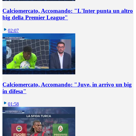
Calciomercato, Accomando: "L'Inter punta un altro
big della Premier League"
02:07
Calciomercato, Accomando: "Juve, in arrivo un big
in difesa"
01:58