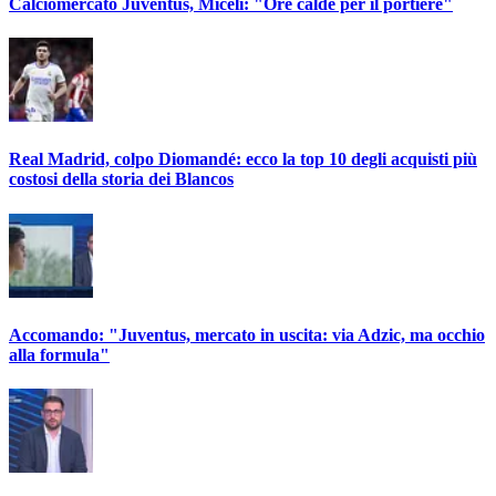
Calciomercato Juventus, Miceli: "Ore calde per il portiere"
Real Madrid, colpo Diomandé: ecco la top 10 degli acquisti più
costosi della storia dei Blancos
Accomando: "Juventus, mercato in uscita: via Adzic, ma occhio
alla formula"