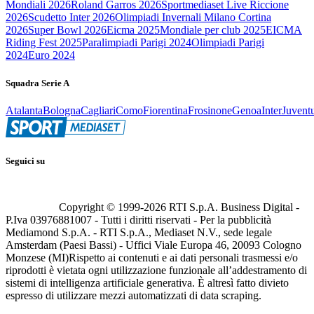
Mondiali 2026
Roland Garros 2026
Sportmediaset Live Riccione
2026
Scudetto Inter 2026
Olimpiadi Invernali Milano Cortina
2026
Super Bowl 2026
Eicma 2025
Mondiale per club 2025
EICMA
Riding Fest 2025
Paralimpiadi Parigi 2024
Olimpiadi Parigi
2024
Euro 2024
Squadra Serie A
Atalanta
Bologna
Cagliari
Como
Fiorentina
Frosinone
Genoa
Inter
Juvent
Seguici su
Copyright © 1999-
2026
RTI S.p.A. Business Digital -
P.Iva 03976881007 - Tutti i diritti riservati - Per la pubblicità
Mediamond S.p.A. - RTI S.p.A., Mediaset N.V., sede legale
Amsterdam (Paesi Bassi) - Uffici Viale Europa 46, 20093 Cologno
Monzese (MI)
Rispetto ai contenuti e ai dati personali trasmessi e/o
riprodotti è vietata ogni utilizzazione funzionale all’addestramento di
sistemi di intelligenza artificiale generativa. È altresì fatto divieto
espresso di utilizzare mezzi automatizzati di data scraping.