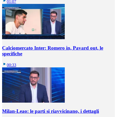
01:07
Calciomercato Inter: Romero in, Pavard out, le
specifiche
00:33
Milan-Leao: le parti si riavvicinano, i dettagli