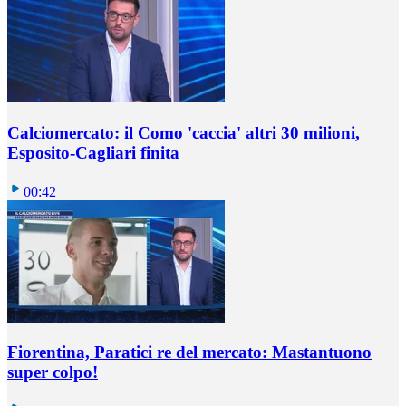
Calciomercato: il Como 'caccia' altri 30 milioni,
Esposito-Cagliari finita
00:42
Fiorentina, Paratici re del mercato: Mastantuono
super colpo!