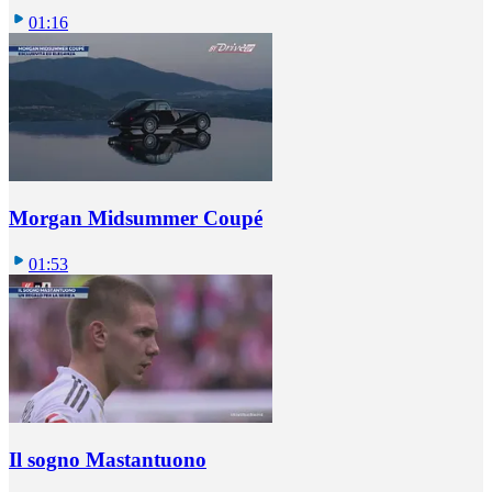
01:16
Morgan Midsummer Coupé
01:53
Il sogno Mastantuono