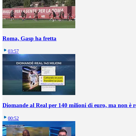
Roma, Gasp ha fretta
03:57
Diomande al Real per 140 milioni di euro, ma non è 
00:52