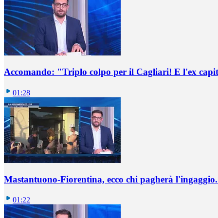
Accomando: "Triplo colpo per il Cagliari! E l'ex capi
01:28
Mastantuono-Fiorentina, ecco chi pagherà l'ingaggio. 
01:22