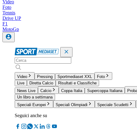
Video
Foto
Tennis
Drive UP
F1
MotoGp
Video
Pressing
Sportmediaset XXL
Foto
Live
Diretta Calcio
Risultati e Classifiche
News Live
Calcio
Coppa Italia
Supercoppa Italiana
Proba
Un libro a settimana
Speciali Europei
Speciali Olimpiadi
Speciale Scudetti
Seguici anche su