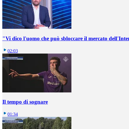
"Vi dico l'uomo che può sbloccare il mercato dell'Inte
02:03
Il tempo di sognare
01:34