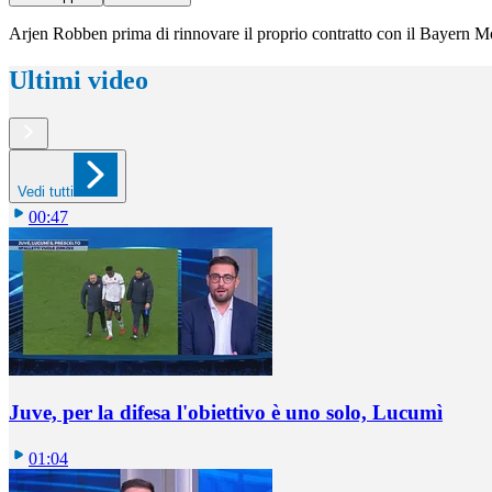
Arjen Robben prima di rinnovare il proprio contratto con il Bayern M
Ultimi video
Vedi tutti
00:47
Juve, per la difesa l'obiettivo è uno solo, Lucumì
01:04