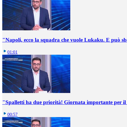
"Napoli, ecco la squadra che vuole Lukaku. E può sb
01:01
"Spalletti ha due priorità! Giornata importante per il 
00:57