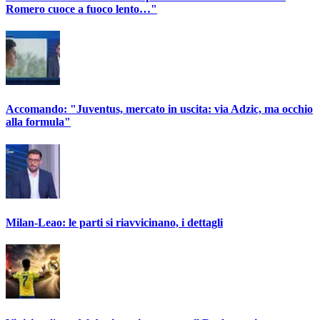
Romero cuoce a fuoco lento…"
Accomando: "Juventus, mercato in uscita: via Adzic, ma occhio
alla formula"
Milan-Leao: le parti si riavvicinano, i dettagli