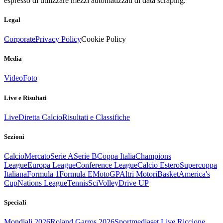
espresso di utilizzare mezzi automatizzati di data scraping.
Legal
Corporate
Privacy Policy
Cookie Policy
Media
Video
Foto
Live e Risultati
Live
Diretta Calcio
Risultati e Classifiche
Sezioni
Calcio
Mercato
Serie A
Serie B
Coppa Italia
Champions
League
Europa League
Conference League
Calcio Estero
Supercoppa
Italiana
Formula 1
Formula E
MotoGP
Altri Motori
Basket
America's
Cup
Nations League
Tennis
Sci
Volley
Drive UP
Speciali
Mondiali 2026
Roland Garros 2026
Sportmediaset Live Riccione