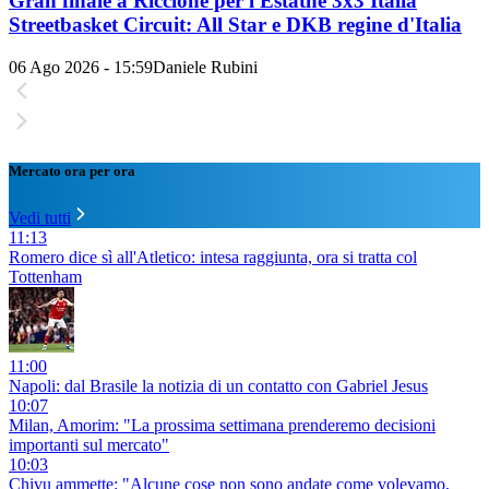
Gran finale a Riccione per l'Estathé 3x3 Italia
Streetbasket Circuit: All Star e DKB regine d'Italia
06 Ago 2026 - 15:59
Daniele Rubini
Mercato ora per ora
Vedi tutti
11:13
Romero dice sì all'Atletico: intesa raggiunta, ora si tratta col
Tottenham
11:00
Napoli: dal Brasile la notizia di un contatto con Gabriel Jesus
10:07
Milan, Amorim: "La prossima settimana prenderemo decisioni
importanti sul mercato"
10:03
Chivu ammette: "Alcune cose non sono andate come volevamo,