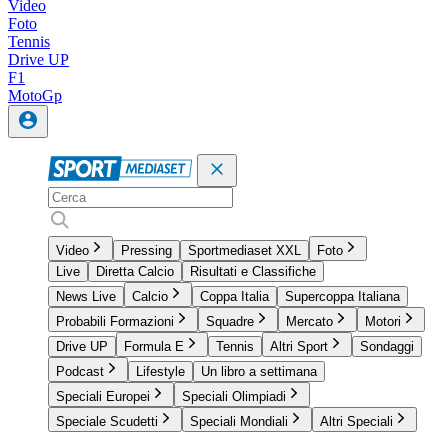
Video
Foto
Tennis
Drive UP
F1
MotoGp
Video
Pressing
Sportmediaset XXL
Foto
Live
Diretta Calcio
Risultati e Classifiche
News Live
Calcio
Coppa Italia
Supercoppa Italiana
Probabili Formazioni
Squadre
Mercato
Motori
Drive UP
Formula E
Tennis
Altri Sport
Sondaggi
Podcast
Lifestyle
Un libro a settimana
Speciali Europei
Speciali Olimpiadi
Speciale Scudetti
Speciali Mondiali
Altri Speciali