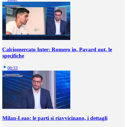
Calciomercato Inter: Romero in, Pavard out, le
specifiche
00:33
Milan-Leao: le parti si riavvicinano, i dettagli