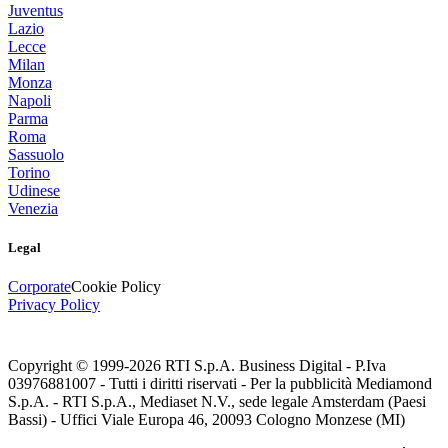
Juventus
Lazio
Lecce
Milan
Monza
Napoli
Parma
Roma
Sassuolo
Torino
Udinese
Venezia
Legal
Corporate
Cookie Policy
Privacy Policy
Copyright © 1999-
2026
RTI S.p.A. Business Digital - P.Iva
03976881007 - Tutti i diritti riservati - Per la pubblicità Mediamond
S.p.A. - RTI S.p.A., Mediaset N.V., sede legale Amsterdam (Paesi
Bassi) - Uffici Viale Europa 46, 20093 Cologno Monzese (MI)