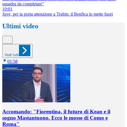
squadra da completare"
10:01
Juve, per la porta attenzione a Trubin: il Benfica lo mette fuori
Ultimi video
Vedi tutti
01:58
Accomando: "Fiorentina, il futuro di Kean e il
sogno Mastantuono. Ecco le mosse di Como e
Roma"