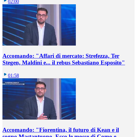
02:00
Accomando: "Affari di mercato: Strefezza, Ter
Stegen, Maldini e... il rebus Sebastiano Esposito"
01:58
Accomando: "Fiorentina, il futuro di Kean e il
sogno Mastantuono. Ecco le mosse di Como e