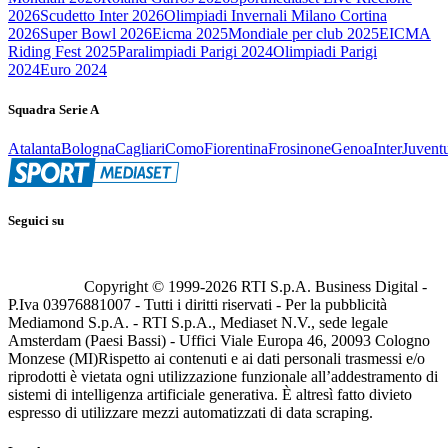
2026
Scudetto Inter 2026
Olimpiadi Invernali Milano Cortina
2026
Super Bowl 2026
Eicma 2025
Mondiale per club 2025
EICMA
Riding Fest 2025
Paralimpiadi Parigi 2024
Olimpiadi Parigi
2024
Euro 2024
Squadra Serie A
Atalanta
Bologna
Cagliari
Como
Fiorentina
Frosinone
Genoa
Inter
Juvent
Seguici su
Copyright © 1999-
2026
RTI S.p.A. Business Digital -
P.Iva 03976881007 - Tutti i diritti riservati - Per la pubblicità
Mediamond S.p.A. - RTI S.p.A., Mediaset N.V., sede legale
Amsterdam (Paesi Bassi) - Uffici Viale Europa 46, 20093 Cologno
Monzese (MI)
Rispetto ai contenuti e ai dati personali trasmessi e/o
riprodotti è vietata ogni utilizzazione funzionale all’addestramento di
sistemi di intelligenza artificiale generativa. È altresì fatto divieto
espresso di utilizzare mezzi automatizzati di data scraping.