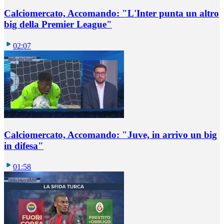
Calciomercato, Accomando: "L'Inter punta un altro
big della Premier League"
02:07
Calciomercato, Accomando: "Juve, in arrivo un big
in difesa"
01:58