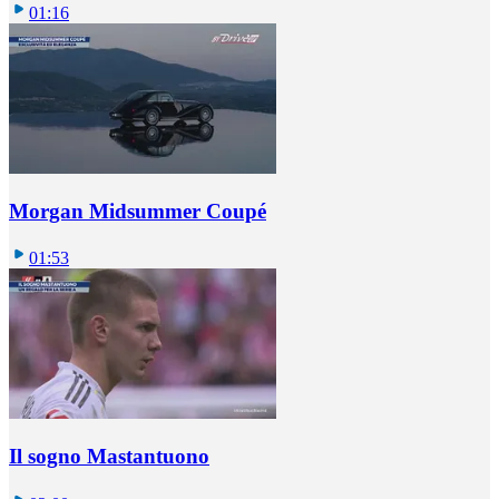
01:16
Morgan Midsummer Coupé
01:53
Il sogno Mastantuono