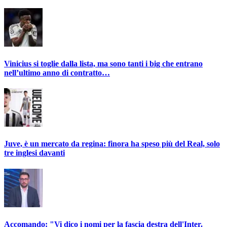
Vinicius si toglie dalla lista, ma sono tanti i big che entrano
nell’ultimo anno di contratto…
Juve, è un mercato da regina: finora ha speso più del Real, solo
tre inglesi davanti
Accomando: "Vi dico i nomi per la fascia destra dell'Inter.