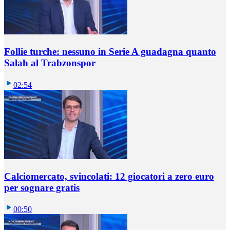
Follie turche: nessuno in Serie A guadagna quanto
Salah al Trabzonspor
02:54
Calciomercato, svincolati: 12 giocatori a zero euro
per sognare gratis
00:50