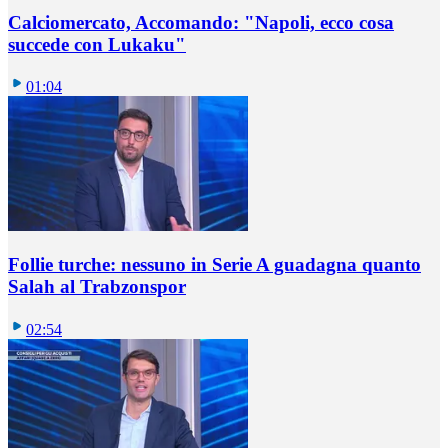
Calciomercato, Accomando: "Napoli, ecco cosa
succede con Lukaku"
01:04
Follie turche: nessuno in Serie A guadagna quanto
Salah al Trabzonspor
02:54