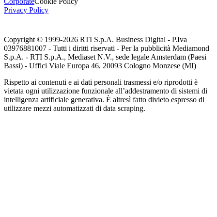
Corporate
Cookie Policy
Privacy Policy
Copyright © 1999-
2026
RTI S.p.A. Business Digital - P.Iva
03976881007 - Tutti i diritti riservati - Per la pubblicità Mediamond
S.p.A. - RTI S.p.A., Mediaset N.V., sede legale Amsterdam (Paesi
Bassi) - Uffici Viale Europa 46, 20093 Cologno Monzese (MI)
Rispetto ai contenuti e ai dati personali trasmessi e/o riprodotti è
vietata ogni utilizzazione funzionale all’addestramento di sistemi di
intelligenza artificiale generativa. È altresì fatto divieto espresso di
utilizzare mezzi automatizzati di data scraping.