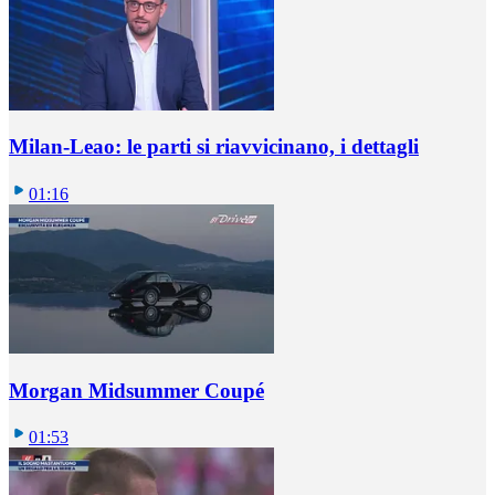
Milan-Leao: le parti si riavvicinano, i dettagli
01:16
Morgan Midsummer Coupé
01:53