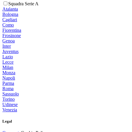
Squadra Serie A
Atalanta
Bologna
Cagliari
Como
Fiorentina
Frosinone
Genoa
Inter
Juventus
Lazio
Lecce
Milan
Monza
Napoli
Parma
Roma
Sassuolo
Torino
Udinese
Venezia
Legal