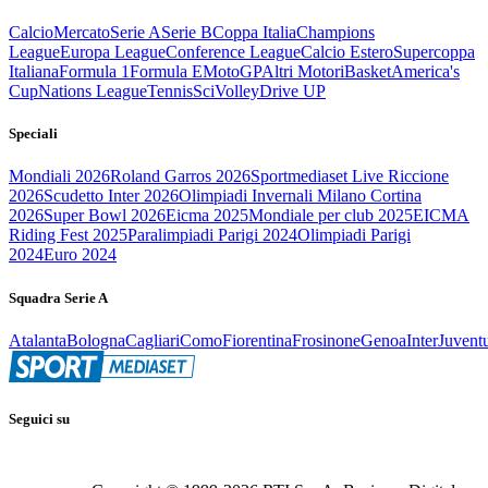
Calcio
Mercato
Serie A
Serie B
Coppa Italia
Champions
League
Europa League
Conference League
Calcio Estero
Supercoppa
Italiana
Formula 1
Formula E
MotoGP
Altri Motori
Basket
America's
Cup
Nations League
Tennis
Sci
Volley
Drive UP
Speciali
Mondiali 2026
Roland Garros 2026
Sportmediaset Live Riccione
2026
Scudetto Inter 2026
Olimpiadi Invernali Milano Cortina
2026
Super Bowl 2026
Eicma 2025
Mondiale per club 2025
EICMA
Riding Fest 2025
Paralimpiadi Parigi 2024
Olimpiadi Parigi
2024
Euro 2024
Squadra Serie A
Atalanta
Bologna
Cagliari
Como
Fiorentina
Frosinone
Genoa
Inter
Juvent
Seguici su