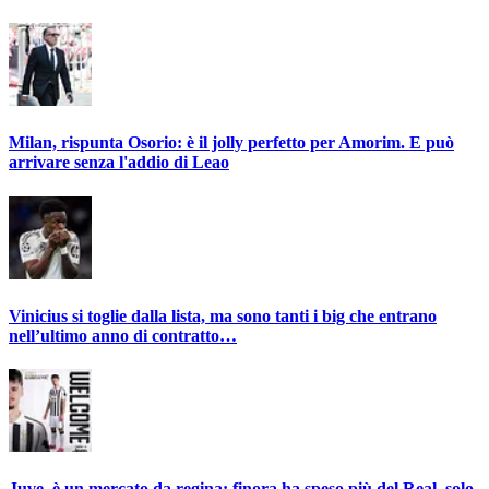
Milan, rispunta Osorio: è il jolly perfetto per Amorim. E può
arrivare senza l'addio di Leao
Vinicius si toglie dalla lista, ma sono tanti i big che entrano
nell’ultimo anno di contratto…
Juve, è un mercato da regina: finora ha speso più del Real, solo