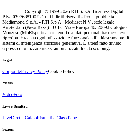
Copyright © 1999-
2026
RTI S.p.A. Business Digital -
P.Iva 03976881007 - Tutti i diritti riservati - Per la pubblicità
Mediamond S.p.A. - RTI S.p.A., Mediaset N.V., sede legale
Amsterdam (Paesi Bassi) - Uffici Viale Europa 46, 20093 Cologno
Monzese (MI)
Rispetto ai contenuti e ai dati personali trasmessi e/o
riprodotti è vietata ogni utilizzazione funzionale all’addestramento di
sistemi di intelligenza artificiale generativa. È altresì fatto divieto
espresso di utilizzare mezzi automatizzati di data scraping.
Legal
Corporate
Privacy Policy
Cookie Policy
Media
Video
Foto
Live e Risultati
Live
Diretta Calcio
Risultati e Classifiche
Sezioni