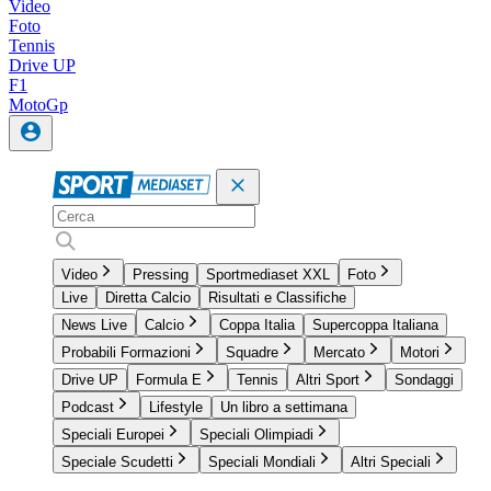
Video
Foto
Tennis
Drive UP
F1
MotoGp
Video
Pressing
Sportmediaset XXL
Foto
Live
Diretta Calcio
Risultati e Classifiche
News Live
Calcio
Coppa Italia
Supercoppa Italiana
Probabili Formazioni
Squadre
Mercato
Motori
Drive UP
Formula E
Tennis
Altri Sport
Sondaggi
Podcast
Lifestyle
Un libro a settimana
Speciali Europei
Speciali Olimpiadi
Speciale Scudetti
Speciali Mondiali
Altri Speciali