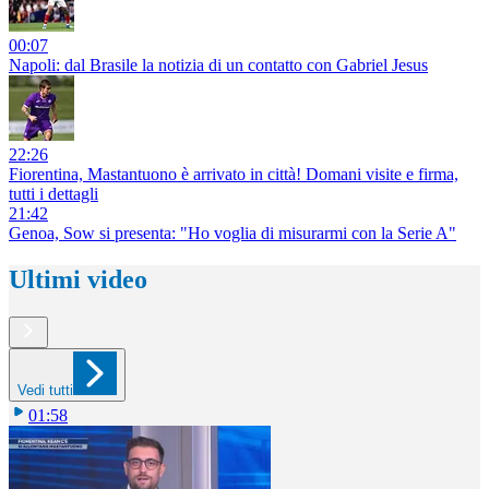
00:07
Napoli: dal Brasile la notizia di un contatto con Gabriel Jesus
22:26
Fiorentina, Mastantuono è arrivato in città! Domani visite e firma,
tutti i dettagli
21:42
Genoa, Sow si presenta: "Ho voglia di misurarmi con la Serie A"
Ultimi video
Vedi tutti
01:58