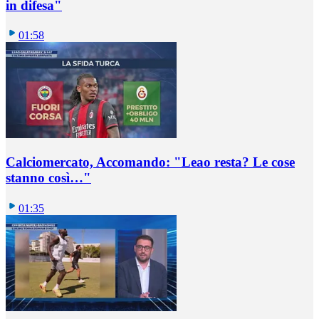
in difesa"
01:58
Calciomercato, Accomando: "Leao resta? Le cose
stanno così…"
01:35