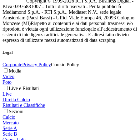
Copyright © 1999-
2026
RTI S.p.A. Business Digital -
P.Iva 03976881007 - Tutti i diritti riservati - Per la pubblicità
Mediamond S.p.A. - RTI S.p.A., Mediaset N.V., sede legale
Amsterdam (Paesi Bassi) - Uffici Viale Europa 46, 20093 Cologno
Monzese (MI)
Rispetto ai contenuti e ai dati personali trasmessi e/o
riprodotti è vietata ogni utilizzazione funzionale all’addestramento di
sistemi di intelligenza artificiale generativa. È altresì fatto divieto
espresso di utilizzare mezzi automatizzati di data scraping.
Legal
Corporate
Privacy Policy
Cookie Policy
Media
Video
Foto
Live e Risultati
Live
Diretta Calcio
Risultati e Classifiche
Sezioni
Calcio
Mercato
Serie A
Serie B
Coppa Italia