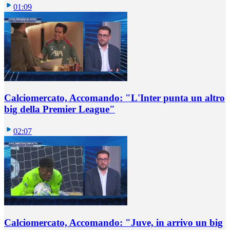
01:09
Calciomercato, Accomando: "L'Inter punta un altro
big della Premier League"
02:07
Calciomercato, Accomando: "Juve, in arrivo un big