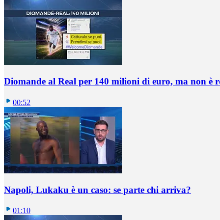
Diomande al Real per 140 milioni di euro, ma non è 
00:52
Napoli, Lukaku è un caso: se parte chi arriva?
01:10