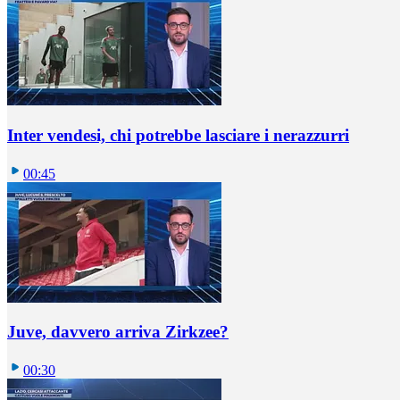
Inter vendesi, chi potrebbe lasciare i nerazzurri
00:45
Juve, davvero arriva Zirkzee?
00:30