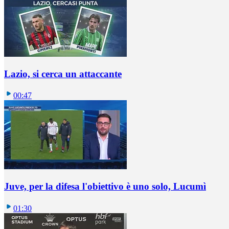
Lazio, si cerca un attaccante
00:47
Juve, per la difesa l'obiettivo è uno solo, Lucumì
01:30