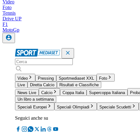
Video
Foto
Tennis
Drive UP
F1
MotoGp
Video
Pressing
Sportmediaset XXL
Foto
Live
Diretta Calcio
Risultati e Classifiche
News Live
Calcio
Coppa Italia
Supercoppa Italiana
Proba
Un libro a settimana
Speciali Europei
Speciali Olimpiadi
Speciale Scudetti
Seguici anche su