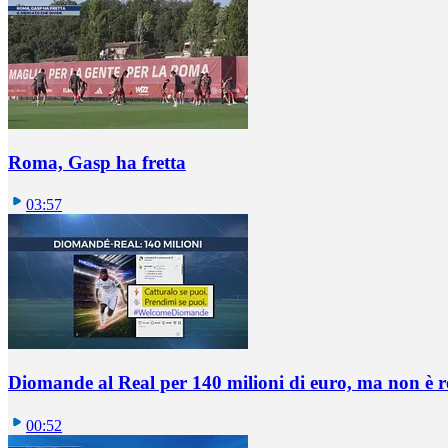
Roma, Gasp ha fretta
03:57
Diomande al Real per 140 milioni di euro, ma non è 
00:52