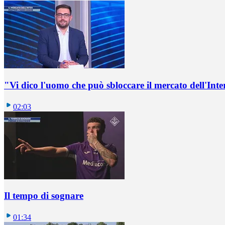
"Vi dico l'uomo che può sbloccare il mercato dell'Inte
02:03
Il tempo di sognare
01:34