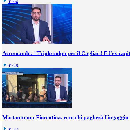
01:04
Accomando: "Triplo colpo per il Cagliari! E l'ex capi
01:28
Mastantuono-Fiorentina, ecco chi pagherà l'ingaggio. 
01:22