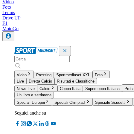
Video
Foto
Tennis
Drive UP
F1
MotoGp
Video
Pressing
Sportmediaset XXL
Foto
Live
Diretta Calcio
Risultati e Classifiche
News Live
Calcio
Coppa Italia
Supercoppa Italiana
Proba
Un libro a settimana
Speciali Europei
Speciali Olimpiadi
Speciale Scudetti
Seguici anche su