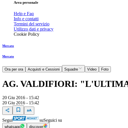
Area personale
Help e Faq
Info e contatti
Termini del servizio
Utilizzo dati e privacy
Cookie Policy
Mercato
Mercato
Ora per ora
Acquisti e Cessioni
Squadre
Video
Foto
AG. VALDIFIORI: "L'ULTIM
20 Giu 2016 - 15:42
20 Giu 2016 - 15:42
Segui
su
Seguici su
whatsapp
discover