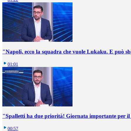
"Napoli, ecco la squadra che vuole Lukaku. E può sb
01:01
"Spalletti ha due priorità! Giornata importante per il 
00:57