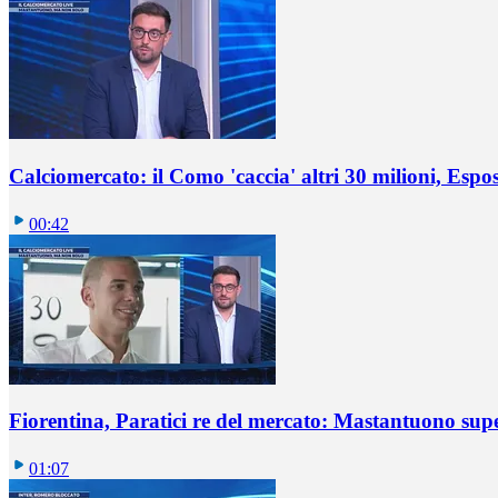
Calciomercato: il Como 'caccia' altri 30 milioni, Espos
00:42
Fiorentina, Paratici re del mercato: Mastantuono sup
01:07