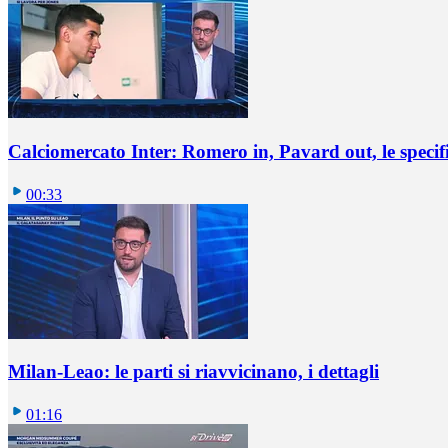
Calciomercato Inter: Romero in, Pavard out, le specif
00:33
Milan-Leao: le parti si riavvicinano, i dettagli
01:16