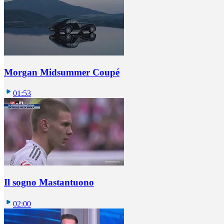
Morgan Midsummer Coupé
01:53
Il sogno Mastantuono
02:00