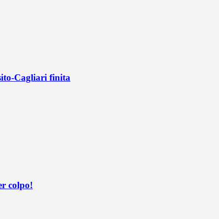
ito-Cagliari finita
er colpo!