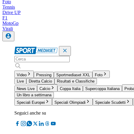
Foto
Tennis
Drive UP
F1
MotoGp
Virali
Video
Pressing
Sportmediaset XXL
Foto
Live
Diretta Calcio
Risultati e Classifiche
News Live
Calcio
Coppa Italia
Supercoppa Italiana
Proba
Un libro a settimana
Speciali Europei
Speciali Olimpiadi
Speciale Scudetti
Seguici anche su