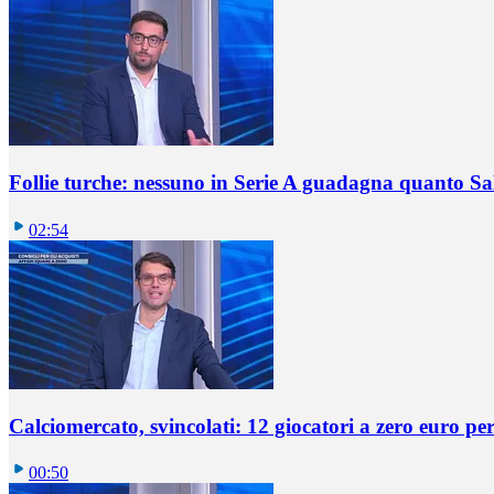
Follie turche: nessuno in Serie A guadagna quanto S
02:54
Calciomercato, svincolati: 12 giocatori a zero euro pe
00:50