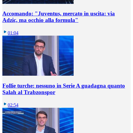
Accomando: "Juventus, mercato in uscita: via
Adzic, ma occhio alla formula"
01:04
Follie turche: nessuno in Serie A guadagna quanto
Salah al Trabzonspor
02:54