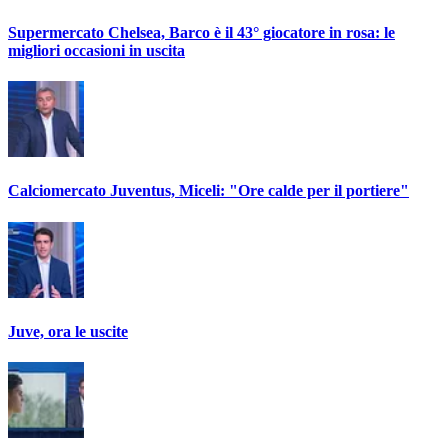
Supermercato Chelsea, Barco è il 43° giocatore in rosa: le
migliori occasioni in uscita
Calciomercato Juventus, Miceli: "Ore calde per il portiere"
Juve, ora le uscite