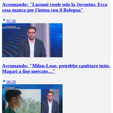
Accomando: "Lucumì vuole solo la Juventus. Ecco
cosa manca per l'intesa con il Bologna"
01:34
Accomando: "Milan-Leao, potrebbe cambiare tutto.
Magari a fine mercato…"
00:28