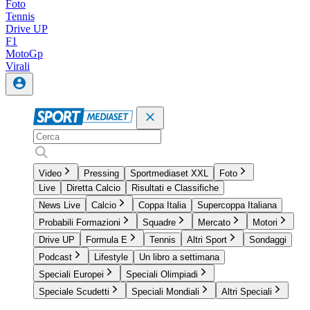
Foto
Tennis
Drive UP
F1
MotoGp
Virali
Video
Pressing
Sportmediaset XXL
Foto
Live
Diretta Calcio
Risultati e Classifiche
News Live
Calcio
Coppa Italia
Supercoppa Italiana
Probabili Formazioni
Squadre
Mercato
Motori
Drive UP
Formula E
Tennis
Altri Sport
Sondaggi
Podcast
Lifestyle
Un libro a settimana
Speciali Europei
Speciali Olimpiadi
Speciale Scudetti
Speciali Mondiali
Altri Speciali