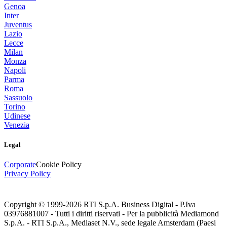
Genoa
Inter
Juventus
Lazio
Lecce
Milan
Monza
Napoli
Parma
Roma
Sassuolo
Torino
Udinese
Venezia
Legal
Corporate
Cookie Policy
Privacy Policy
Copyright © 1999-
2026
RTI S.p.A. Business Digital - P.Iva
03976881007 - Tutti i diritti riservati - Per la pubblicità Mediamond
S.p.A. - RTI S.p.A., Mediaset N.V., sede legale Amsterdam (Paesi