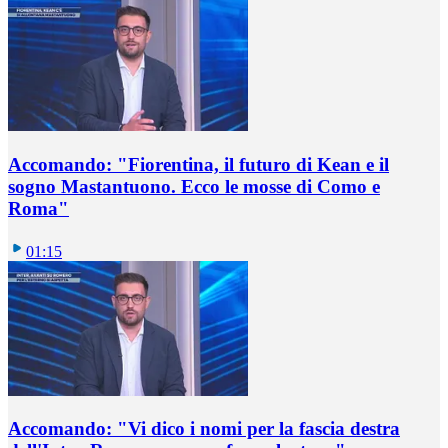
Accomando: "Fiorentina, il futuro di Kean e il
sogno Mastantuono. Ecco le mosse di Como e
Roma"
01:15
Accomando: "Vi dico i nomi per la fascia destra