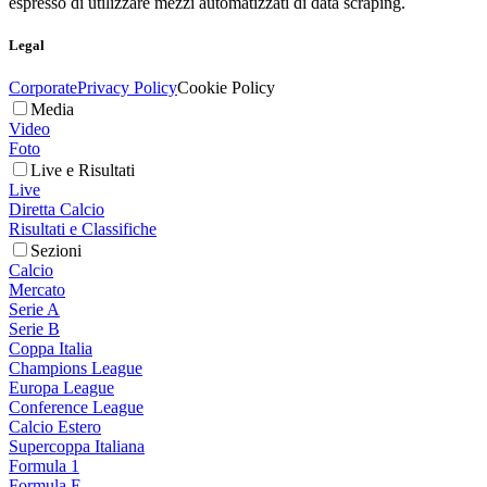
espresso di utilizzare mezzi automatizzati di data scraping.
Legal
Corporate
Privacy Policy
Cookie Policy
Media
Video
Foto
Live e Risultati
Live
Diretta Calcio
Risultati e Classifiche
Sezioni
Calcio
Mercato
Serie A
Serie B
Coppa Italia
Champions League
Europa League
Conference League
Calcio Estero
Supercoppa Italiana
Formula 1
Formula E