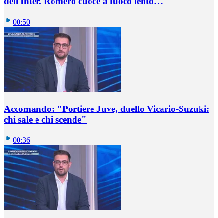
dell'Inter. Romero cuoce a fuoco lento…"
00:50
Accomando: "Portiere Juve, duello Vicario-Suzuki:
chi sale e chi scende"
00:36