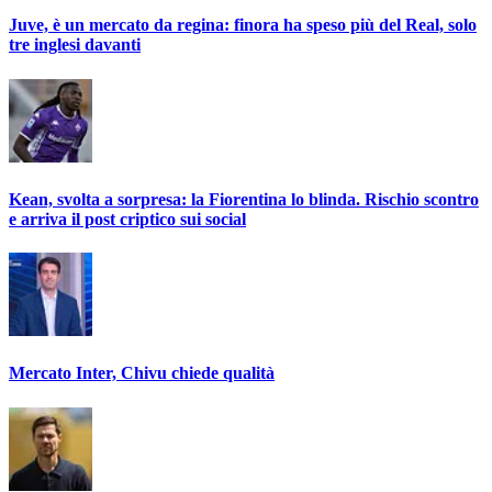
Juve, è un mercato da regina: finora ha speso più del Real, solo
tre inglesi davanti
Kean, svolta a sorpresa: la Fiorentina lo blinda. Rischio scontro
e arriva il post criptico sui social
Mercato Inter, Chivu chiede qualità