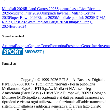
Mondiali 2026
Roland Garros 2026
Sportmediaset Live Riccione
2026
Scudetto Inter 2026
Olimpiadi Invernali Milano Cortina
2026
Super Bowl 2026
Eicma 2025
Mondiale per club 2025
EICMA
Riding Fest 2025
Paralimpiadi Parigi 2024
Olimpiadi Parigi
2024
Euro 2024
Squadra Serie A
Atalanta
Bologna
Cagliari
Como
Fiorentina
Frosinone
Genoa
Inter
Juvent
Seguici su
Copyright © 1999-
2026
RTI S.p.A. Business Digital -
P.Iva 03976881007 - Tutti i diritti riservati - Per la pubblicità
Mediamond S.p.A. - RTI S.p.A., Mediaset N.V., sede legale
Amsterdam (Paesi Bassi) - Uffici Viale Europa 46, 20093 Cologno
Monzese (MI)
Rispetto ai contenuti e ai dati personali trasmessi e/o
riprodotti è vietata ogni utilizzazione funzionale all’addestramento di
sistemi di intelligenza artificiale generativa. È altresì fatto divieto