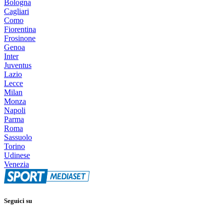
Bologna
Cagliari
Como
Fiorentina
Frosinone
Genoa
Inter
Juventus
Lazio
Lecce
Milan
Monza
Napoli
Parma
Roma
Sassuolo
Torino
Udinese
Venezia
Seguici su