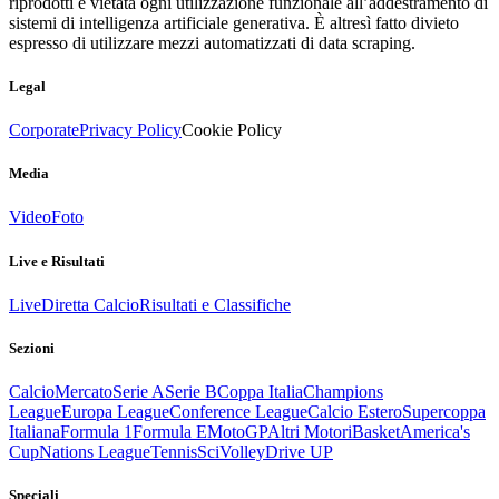
riprodotti è vietata ogni utilizzazione funzionale all’addestramento di
sistemi di intelligenza artificiale generativa. È altresì fatto divieto
espresso di utilizzare mezzi automatizzati di data scraping.
Legal
Corporate
Privacy Policy
Cookie Policy
Media
Video
Foto
Live e Risultati
Live
Diretta Calcio
Risultati e Classifiche
Sezioni
Calcio
Mercato
Serie A
Serie B
Coppa Italia
Champions
League
Europa League
Conference League
Calcio Estero
Supercoppa
Italiana
Formula 1
Formula E
MotoGP
Altri Motori
Basket
America's
Cup
Nations League
Tennis
Sci
Volley
Drive UP
Speciali