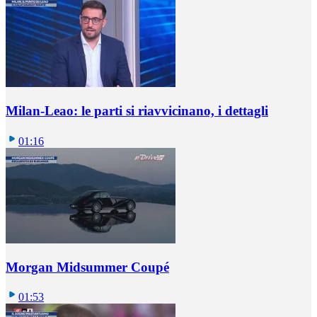
Milan-Leao: le parti si riavvicinano, i dettagli
01:16
Morgan Midsummer Coupé
01:53